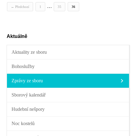
…
← Předchozí
1
35
36
Aktuálně
Aktuality ze sboru
Bohoslužby
Zprávy ze sboru
Sborový kalendář
Hudební nešpory
Noc kostelů