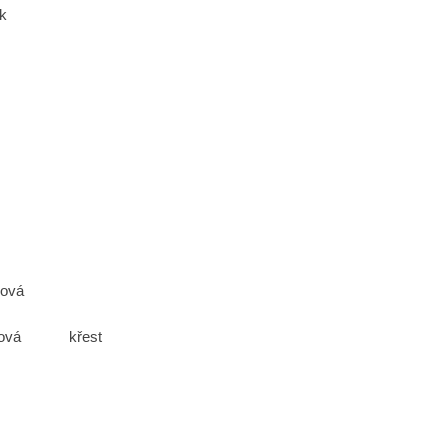
ek
ová
ová
křest