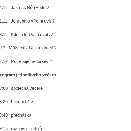
4.11 Jak nás Bůh vede ?
1.11. Je třeba o víře mluvit ?
8.11. Kdo je to Duch svatý?
.12. Může nás Bůh uzdravit ?
2.12. Potřebujeme církev ?
rogram jednotlivého večera
8:00 společná večeře
8:30 hudební část
8:40 přednáška
9:15 rozhovor u stolů