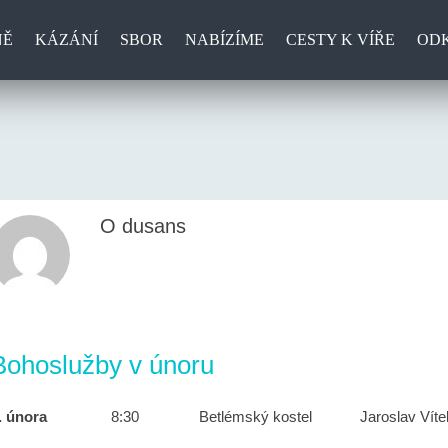
NĚ
KÁZÁNÍ
SBOR
NABÍZÍME
CESTY K VÍŘE
OD
O dusans
Bohoslužby v únoru
. února
8:30
Betlémský kostel
Jaroslav Víte