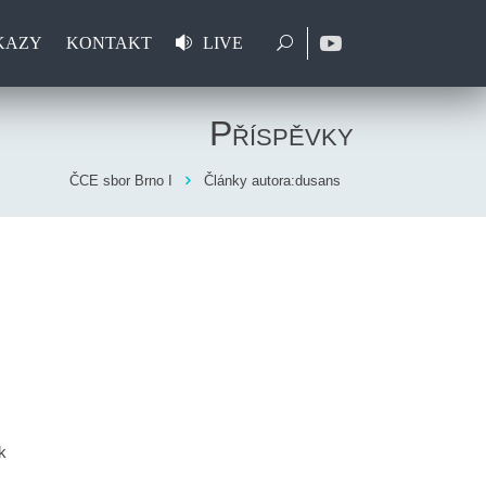
KAZY
KONTAKT
LIVE
Příspěvky
ČCE sbor Brno I
Články autora:dusans
k