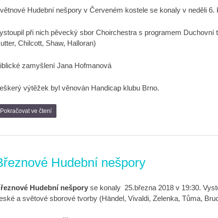
větnové Hudební nešpory v Červeném kostele se konaly v neděli 6. 
ystoupil při nich pěvecký sbor Choirchestra s programem Duchovní tv
utter, Chilcott, Shaw, Halloran)
iblické zamyšlení Jana Hofmanová
eškerý výtěžek byl věnován Handicap klubu Brno.
Pokračovat ve čtení
Březnové Hudební nešpory
řeznové Hudební nešpory
se konaly 25.března 2018 v 19:30.
Vyst
eské a světové sborové tvorby
(Händel, Vivaldi, Zelenka, Tůma, Bru