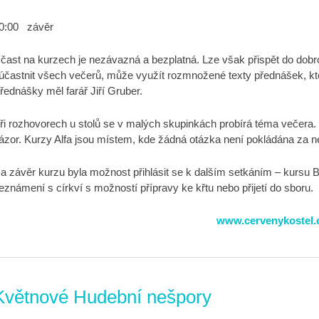
0:00 závěr
čast na kurzech je nezávazná a bezplatná. Lze však přispět do dob
účastnit všech večerů, může využít rozmnožené texty přednášek, k
řednášky měl farář Jiří Gruber.
ři rozhovorech u stolů se v malých skupinkách probírá téma večera. Je
ázor. Kurzy Alfa jsou místem, kde žádná otázka není pokládána za 
a závěr kurzu byla možnost přihlásit se k dalším setkáním – kursu Be
eznámení s církví s možností přípravy ke křtu nebo přijetí do sboru.
www.cervenykostel.
Květnové Hudební nešpory