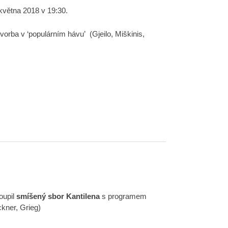
května 2018 v 19:30.
orba v ‘populárním hávu’ (Gjeilo, Miškinis,
oupil
smíšený sbor Kantilena
s programem
ckner, Grieg)