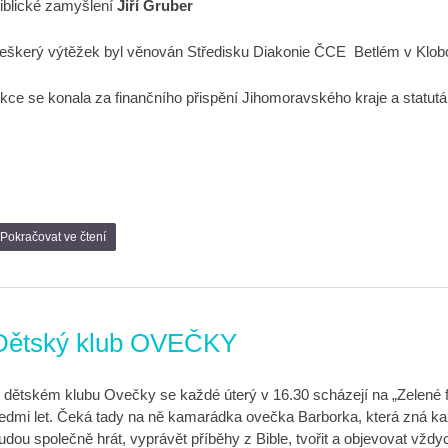
iblické zamyšlení
Jiří Gruber
eškerý výtěžek byl věnován Středisku Diakonie ČCE Betlém v Klob
kce se konala za finančního přispění
Jihomoravského kraje a statutá
Pokračovat ve čtení
Dětský klub OVEČKY
 dětském klubu Ovečky se každé úterý v 16.30 scházejí na „Zelené fař
edmi let. Čeká tady na ně kamarádka ovečka Barborka, která zná ka
udou společně hrát, vyprávět příběhy z Bible, tvořit a objevovat v