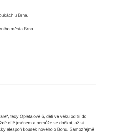
oukách u Brna.
rního města Brna.
e“, tedy Opletalově 6, děti ve věku od tří do
ždé dítě jménem a nemůže se dočkat, až si
ždycky alespoň kousek nového o Bohu. Samozřejmě