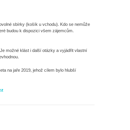
rovolné sbírky (košík u vchodu). Kdo se nemůže
teré budou k dispozici všem zájemcům.
 možné klást i další otázky a vyjádřit vlastní
nevhodnou.
ta na jaře 2019, jehož cílem bylo hlubší
cz