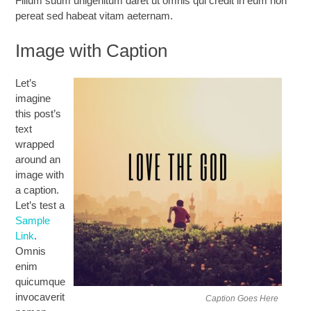
Filium suum unigenitum daret ut omnis qui credit in eum non
pereat sed habeat vitam aeternam.
Image with Caption
Let’s
imagine
this post’s
text
wrapped
around an
image with
a caption.
Let’s test a
Sample
Link
.
Omnis
enim
quicumque
invocaverit
Caption Goes Here