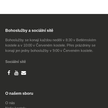
Bohoslužby a sociální sítě
Bohoslužby se konají každou neděli v 8:30 v Betlémském
kostele a v 10:00 v Červeném kostele. Přes prázdniny se
konají jen jedny bohoslužby v 9:00 v Červeném kostele.
Sociální sítě
O našem sboru
O nás