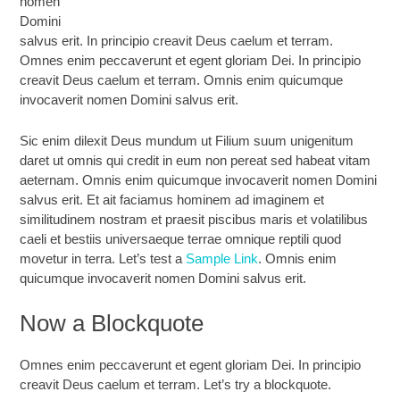
nomen
Domini
salvus erit. In principio creavit Deus caelum et terram.
Omnes enim peccaverunt et egent gloriam Dei. In principio
creavit Deus caelum et terram. Omnis enim quicumque
invocaverit nomen Domini salvus erit.
Sic enim dilexit Deus mundum ut Filium suum unigenitum
daret ut omnis qui credit in eum non pereat sed habeat vitam
aeternam. Omnis enim quicumque invocaverit nomen Domini
salvus erit. Et ait faciamus hominem ad imaginem et
similitudinem nostram et praesit piscibus maris et volatilibus
caeli et bestiis universaeque terrae omnique reptili quod
movetur in terra. Let’s test a
Sample Link
. Omnis enim
quicumque invocaverit nomen Domini salvus erit.
Now a Blockquote
Omnes enim peccaverunt et egent gloriam Dei. In principio
creavit Deus caelum et terram. Let’s try a blockquote.