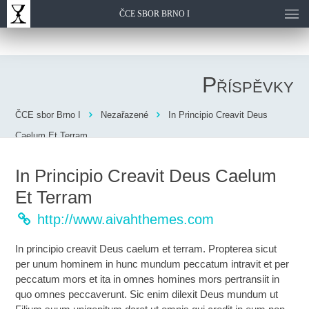
ČCE SBOR BRNO I
Příspěvky
ČCE sbor Brno I
Nezařazené
In Principio Creavit Deus
Caelum Et Terram
In Principio Creavit Deus Caelum
Et Terram
http://www.aivahthemes.com
In principio creavit Deus caelum et terram. Propterea sicut
per unum hominem in hunc mundum peccatum intravit et per
peccatum mors et ita in omnes homines mors pertransiit in
quo omnes peccaverunt. Sic enim dilexit Deus mundum ut