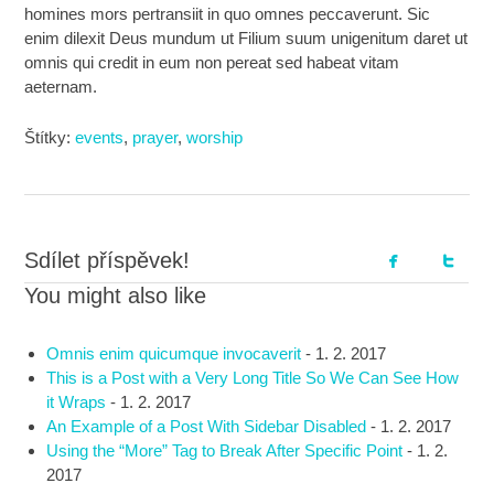
homines mors pertransiit in quo omnes peccaverunt. Sic
enim dilexit Deus mundum ut Filium suum unigenitum daret ut
omnis qui credit in eum non pereat sed habeat vitam
aeternam.
Štítky:
events
,
prayer
,
worship
Sdílet příspěvek!
You might also like
Omnis enim quicumque invocaverit
-
1. 2. 2017
This is a Post with a Very Long Title So We Can See How
it Wraps
-
1. 2. 2017
An Example of a Post With Sidebar Disabled
-
1. 2. 2017
Using the “More” Tag to Break After Specific Point
-
1. 2.
2017