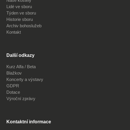
Naše kostely
Lidé ve sboru
Týden ve sboru
Historie sboru
Archiv bohoslužeb
Kontakt
Další odkazy
Kurz Alfa / Beta
Blažkov
Koncerty a výstavy
GDPR
Dotace
Výroční zprávy
Kontaktní informace