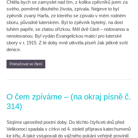
Chtěla bych se zamyslet nad tím, z kolika zpěvníků jsem za
svého, poměrně dlouhého života, zpívala. Nejprve to byl
zpěvník zvaný Harfa, ze kterého se zpívalo v mém rodném
sboru, původně luterském. Byl to zpěvník bytelný, na dost
tuhém papíře, se zlatou ořízkou. Měl dvě části – notovanou a
nenotovanou. Byl vydán Evangelickou maticí pro luterské
sbory v r. 1915. Z té doby mně utkvěla píseň Jak pěkně svítí
denice.
Pokračovat ve čtení
O čem zpíváme – (na okraj písně č.
314)
Stojíme uprostřed postní doby. Do těchto čtyřiceti dnů před
Velikonoci spadala v církvi od 4. století příprava katechumenů
ke křtu. A také vstupovali do vážného pokání veřejně provinilí