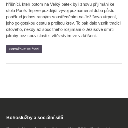
hříšníci, kteří potom na Velký pátek byli znovu přijímáni ke
stolu Páně. Teprve pozdější vývoj poznamenal dobu půstu
poněkud jednostranným soustředěním na Ježíšovo utrpení,
jeho golgotskou cestu a prolitou krev. To pak dalo vznik tradici
citového, někdy až soucitného rozjímání o Ježíšově smrti,
jakoby bez souvislosti s vítězstvím ve vzkříšení.
Pokračovat ve čtení
Bohoslužby a sociální sítě