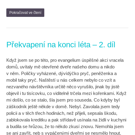
Pokračovat ve čtení
Překvapení na konci léta – 2. díl
Když jsem se po této, pro evangelium úspěšné akci vracela
domů, uvítaly mě otevřené dveře našeho domu a nikdo
v něm. Poličky vyházené, dývídýčko pryč, peněženka a
mobil taky pryč. Naštěstí u nás celkem nebylo co vzít a
nezvaného návštěvníka určitě něco vyrušilo, jinak by jistě
objevil i tu tisícovku, co viditelně trčela mezi kořenkami. Když
mi došlo, co se stalo, šla jsem pro souseda. Co kdyby byl
záškodník ještě někde v domě. Nebyl. Zavolala jsem tedy
policii a v těch třech hodinách, než přijeli, sepsala škodu,
zablokovala kreditku a pak střídavě usínala na židli v kuchyni
a budila se hrůzou, že to někdo zkusí znovu. Nemohla jsem
se ani zavřít, neb s vypáčenými dveřmi se nesmělo hnout.