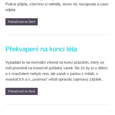
Policie přijela, všechno si nafotila, skoro nic nezapsala a zase
odjela.
Pokračovat ve čtení
Překvapení na konci léta
Vypadalo to na normální víkend na konci prázdnin, který se
měl proměnit na konečně pořádný vandr. Ne že by to s dětmi
a s manželem nebylo ono, ale vandr s partou z mládí, v
maskáčích a s „usárnou“ věstil opravdu zajímavý zážitek.
Pokračovat ve čtení