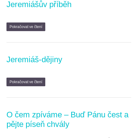
Jeremiášův příběh
Pokračovat ve čtení
Jeremiáš-dějiny
Pokračovat ve čtení
O čem zpíváme – Buď Pánu čest a
pějte píseň chvály