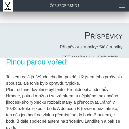
ČCE SBOR BRNO I
Příspěvky
Příspěvky z rubriky:
Stálé rubriky
ČCE sbor Brno I
Stálé rubriky
Plnou parou vpřed!
To jsem celá já. Všude chodím pozdě. Už jsem toho prošvihla
spoustu, ale tohle bylo opravdu typické.
Plán rodinné dovolené byl tento: Prohlídnout Jindřichův
Hradec, pokud možno i se zámkem, u nějakého malebného
jihočeského rybníčku rozbalit stany a přenocovat, „ráno“ v
10.42 úzkokolejkou z bodu A do bodu B (ovšem bez tatínka,
ten nás jen hodí na vlak a přemístí se do bodu B autem), z
bodu B dále společně autem na zříceninu Landštejn a pak se
uvidí.