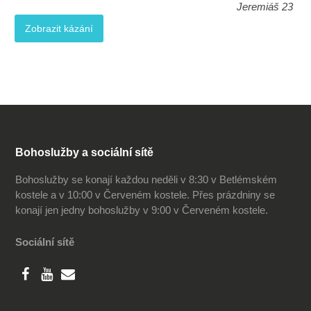
Jeremiáš 23
Zobrazit kázání
Bohoslužby a sociální sítě
Bohoslužby se konají každou neděli v 8:30 v Betlémském
kostele a v 10:00 v Červeném kostele. Přes prázdniny se
konají jen jedny bohoslužby v 9:00 v Červeném kostele.
Sociální sítě