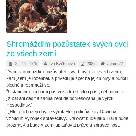
Shromáždím pozůstatek svých ovcí
ze všech zemí
23. 11. 2025
Iva Květonová
2025
Jeremiáš
3
Sám shromáždím pozůstatek svých ovcí ze všech zemí,
kam jsem je rozehnal, a přivedu je zpět na jejich nivy a budou
plodné a rozmnoží se.
4
Ustanovím nad nimi pastýře a ti je budou pást, nebudou se
již bát ani děsit a žádná nebude pohřešována, je výrok
Hospodinův.“
5
„Hle, přicházejí dny, je výrok Hospodinův, kdy Davidovi
vzbudím výhonek spravedlivý. Kralovat bude jako král a bude
prozíravý a bude v zemi uplatňovat právo a spravedlnost.