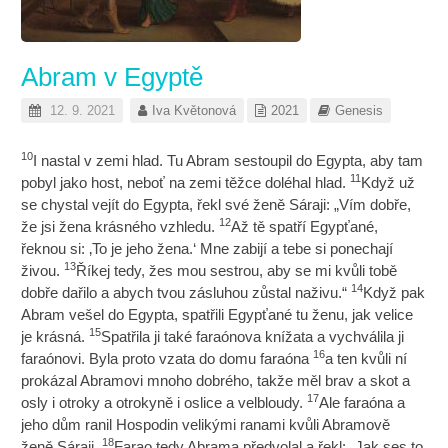
Abram v Egyptě
12. 9. 2021
Iva Květonová
2021
Genesis
10
I nastal v zemi hlad. Tu Abram sestoupil do Egypta, aby tam
11
pobyl jako host, neboť na zemi těžce doléhal hlad.
Když už
se chystal vejít do Egypta, řekl své ženě Sáraji: „Vím dobře,
12
že jsi žena krásného vzhledu.
Až tě spatří Egypťané,
řeknou si: ‚To je jeho žena.‘ Mne zabijí a tebe si ponechají
13
živou.
Říkej tedy, žes mou sestrou, aby se mi kvůli tobě
14
dobře dařilo a abych tvou zásluhou zůstal naživu.“
Když pak
Abram vešel do Egypta, spatřili Egypťané tu ženu, jak velice
15
je krásná.
Spatřila ji také faraónova knížata a vychválila ji
16
faraónovi. Byla proto vzata do domu faraóna
a ten kvůli ní
prokázal Abramovi mnoho dobrého, takže měl brav a skot a
17
osly i otroky a otrokyně i oslice a velbloudy.
Ale faraóna a
jeho dům ranil Hospodin velikými ranami kvůli Abramově
18
ženě Sáraji.
Farao tedy Abrama předvolal a řekl: „Jak ses to