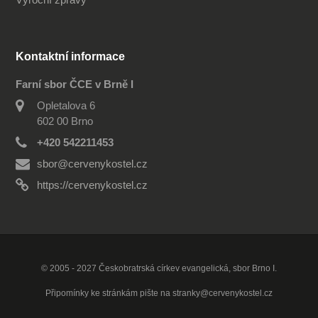
Kontaktní informace
Farní sbor ČCE v Brně I
Opletalova 6
602 00 Brno
+420 542211453
sbor@cervenykostel.cz
https://cervenykostel.cz
© 2005 - 2027 Českobratrská církev evangelická, sbor Brno I.
Připomínky ke stránkám pište na
stranky@cervenykostel.cz