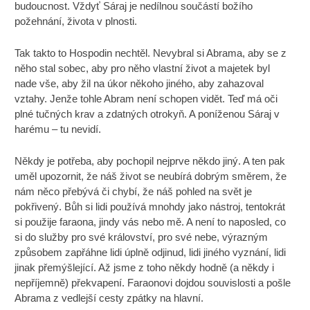
budoucnost. Vždyť Sáraj je nedílnou součástí božího
požehnání, života v plnosti.
Tak takto to Hospodin nechtěl. Nevybral si Abrama, aby se z
něho stal sobec, aby pro něho vlastní život a majetek byl
nade vše, aby žil na úkor někoho jiného, aby zahazoval
vztahy. Jenže tohle Abram není schopen vidět. Teď má oči
plné tučných krav a zdatných otrokyň. A poníženou Sáraj v
harému – tu nevidí.
Někdy je potřeba, aby pochopil nejprve někdo jiný. A ten pak
uměl upozornit, že náš život se neubírá dobrým směrem, že
nám něco přebývá či chybí, že náš pohled na svět je
pokřivený. Bůh si lidi používá mnohdy jako nástroj, tentokrát
si použije faraona, jindy vás nebo mě. A není to naposled, co
si do služby pro své království, pro své nebe, výrazným
způsobem zapřáhne lidi úplně odjinud, lidi jiného vyznání, lidi
jinak přemýšlející. Až jsme z toho někdy hodně (a někdy i
nepříjemně) překvapení. Faraonovi dojdou souvislosti a pošle
Abrama z vedlejší cesty zpátky na hlavní.