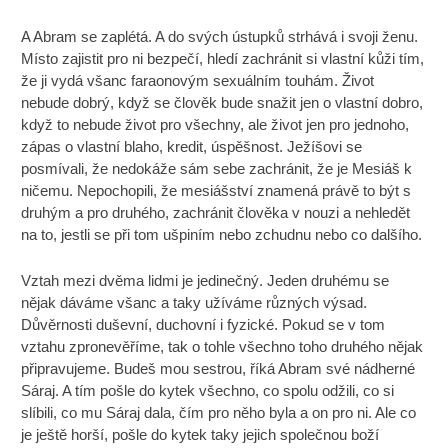
A Abram se zaplétá. A do svých ústupků strhává i svoji ženu.
Místo zajistit pro ni bezpečí, hledí zachránit si vlastní kůži tím,
že ji vydá všanc faraonovým sexuálním touhám. Život
nebude dobrý, když se člověk bude snažit jen o vlastní dobro,
když to nebude život pro všechny, ale život jen pro jednoho,
zápas o vlastní blaho, kredit, úspěšnost. Ježíšovi se
posmívali, že nedokáže sám sebe zachránit, že je Mesiáš k
ničemu. Nepochopili, že mesiášství znamená právě to být s
druhým a pro druhého, zachránit člověka v nouzi a nehledět
na to, jestli se při tom ušpiním nebo zchudnu nebo co dalšího.
Vztah mezi dvěma lidmi je jedinečný. Jeden druhému se
nějak dáváme všanc a taky užíváme různých výsad.
Důvěrnosti duševní, duchovní i fyzické. Pokud se v tom
vztahu zpronevěříme, tak o tohle všechno toho druhého nějak
připravujeme. Budeš mou sestrou, říká Abram své nádherné
Sáraj. A tím pošle do kytek všechno, co spolu odžili, co si
slíbili, co mu Sáraj dala, čím pro něho byla a on pro ni. Ale co
je ještě horší, pošle do kytek taky jejich společnou boží