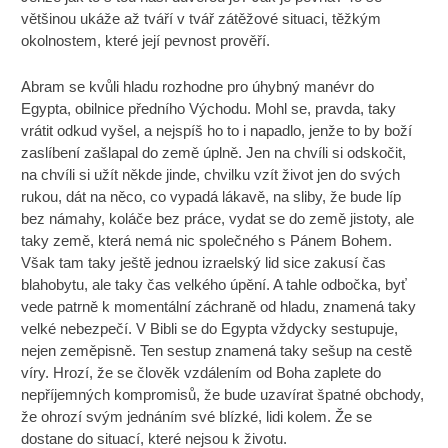
většinou ukáže až tváří v tvář zátěžové situaci, těžkým
okolnostem, které její pevnost prověří.
Abram se kvůli hladu rozhodne pro úhybný manévr do
Egypta, obilnice předního Východu. Mohl se, pravda, taky
vrátit odkud vyšel, a nejspíš ho to i napadlo, jenže to by boží
zaslíbení zašlapal do země úplně. Jen na chvíli si odskočit,
na chvíli si užít někde jinde, chvilku vzít život jen do svých
rukou, dát na něco, co vypadá lákavě, na sliby, že bude líp
bez námahy, koláče bez práce, vydat se do země jistoty, ale
taky země, která nemá nic společného s Pánem Bohem.
Však tam taky ještě jednou izraelský lid sice zakusí čas
blahobytu, ale taky čas velkého úpění. A tahle odbočka, byť
vede patrně k momentální záchraně od hladu, znamená taky
velké nebezpečí. V Bibli se do Egypta vždycky sestupuje,
nejen zeměpisně. Ten sestup znamená taky sešup na cestě
víry. Hrozí, že se člověk vzdálením od Boha zaplete do
nepříjemných kompromisů, že bude uzavírat špatné obchody,
že ohrozí svým jednáním své blízké, lidi kolem. Že se
dostane do situací, které nejsou k životu.