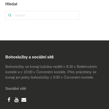
Hledat
Bohoslužby a sociální sítě
Bohoslužby se konají každou neděli v 8:30 v Betlémském
kostele a v 10:00 v Červeném kostele. Přes prázdniny se
konají jen jedny bohoslužby v 9:00 v Červeném kostele.
Sociální sítě