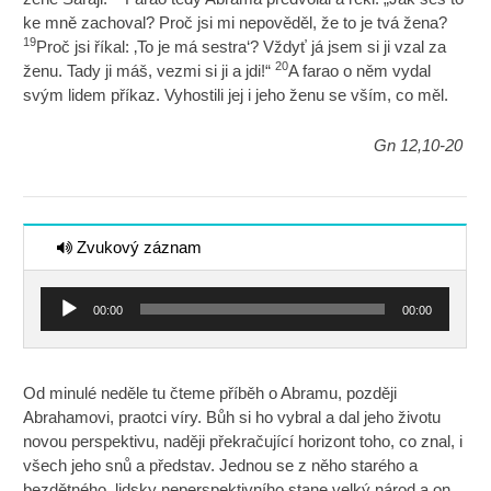
ke mně zachoval? Proč jsi mi nepověděl, že to je tvá žena?
19
Proč jsi říkal: ‚To je má sestra‘? Vždyť já jsem si ji vzal za
20
ženu. Tady ji máš, vezmi si ji a jdi!“
A farao o něm vydal
svým lidem příkaz. Vyhostili jej i jeho ženu se vším, co měl.
Gn 12,10-20
Zvukový záznam
Audio
00:00
00:00
přehrávač
Od minulé neděle tu čteme příběh o Abramu, později
Abrahamovi, praotci víry. Bůh si ho vybral a dal jeho životu
novou perspektivu, naději překračující horizont toho, co znal, i
všech jeho snů a představ. Jednou se z něho starého a
bezdětného, lidsky neperspektivního stane velký národ a on