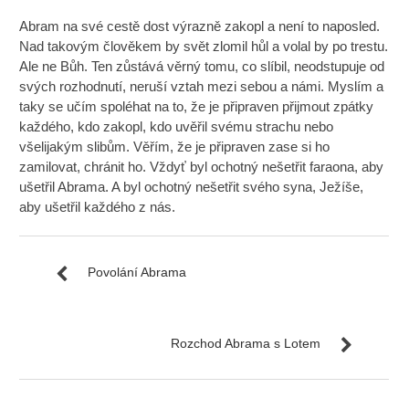
Abram na své cestě dost výrazně zakopl a není to naposled.
Nad takovým člověkem by svět zlomil hůl a volal by po trestu.
Ale ne Bůh. Ten zůstává věrný tomu, co slíbil, neodstupuje od
svých rozhodnutí, neruší vztah mezi sebou a námi. Myslím a
taky se učím spoléhat na to, že je připraven přijmout zpátky
každého, kdo zakopl, kdo uvěřil svému strachu nebo
všelijakým slibům. Věřím, že je připraven zase si ho
zamilovat, chránit ho. Vždyť byl ochotný nešetřit faraona, aby
ušetřil Abrama. A byl ochotný nešetřit svého syna, Ježíše,
aby ušetřil každého z nás.
Povolání Abrama
Rozchod Abrama s Lotem