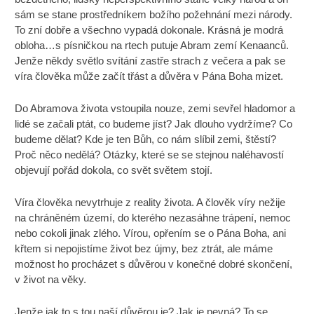
sám se stane prostředníkem božího požehnání mezi národy.
To zní dobře a všechno vypadá dokonale. Krásná je modrá
obloha…s písničkou na rtech putuje Abram zemí Kenaanců.
Jenže někdy světlo svítání zastře strach z večera a pak se
víra člověka může začít třást a důvěra v Pána Boha mizet.
Do Abramova života vstoupila nouze, zemi sevřel hladomor a
lidé se začali ptát, co budeme jíst? Jak dlouho vydržíme? Co
budeme dělat? Kde je ten Bůh, co nám slíbil zemi, štěstí?
Proč něco nedělá? Otázky, které se se stejnou naléhavostí
objevují pořád dokola, co svět světem stojí.
Víra člověka nevytrhuje z reality života. A člověk víry nežije
na chráněném území, do kterého nezasáhne trápení, nemoc
nebo cokoli jinak zlého. Vírou, opřením se o Pána Boha, ani
křtem si nepojistíme život bez újmy, bez ztrát, ale máme
možnost ho procházet s důvěrou v konečné dobré skončení,
v život na věky.
Jenže jak to s tou naší důvěrou je? Jak je pevná? To se