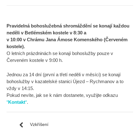
Pravidelná bohoslužebná shromáždění se konají každou
neděli v Betlémském kostele v 8:30 a
v 10:00 v Chrámu Jana Ámose Komenského (Červeném
kostele).
O letních prázdninách se konají bohoslužby pouze v
Červeném kostele v 9:00 h.
Jednou za 14 dní (první a třetí neděli v měsíci) se konají
bohoslužby v kazatelské stanici Újezd – Rychmanov a to
vždy v 14:15.
Pokud nevíte, jak se k nám dostanete, využijte odkazu
“
Kontakt
“
.
Vzkříšení