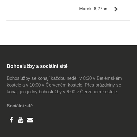
Marek_8,27nn
Bohoslužby a sociální sítě
Bohoslužby se konají každou neděli v 8:30 v Betlémském
kostele a v 10:00 v Červeném kostele. Přes prázdniny se
konají jen jedny bohoslužby v 9:00 v Červeném kostele.
Sociální sítě