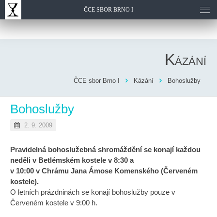
ČCE SBOR BRNO I
Kázání
ČCE sbor Brno I
Kázání
Bohoslužby
Bohoslužby
2. 9. 2009
Pravidelná bohoslužebná shromáždění se konají každou
neděli v Betlémském kostele v 8:30 a
v 10:00 v Chrámu Jana Ámose Komenského (Červeném
kostele).
O letních prázdninách se konají bohoslužby pouze v
Červeném kostele v 9:00 h.