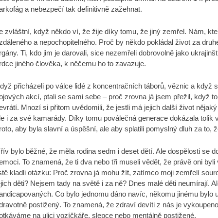
arkofág a nebezpečí tak definitivně zažehnat.
e zvláštní, když někdo ví, že žije díky tomu, že jiný zemřel. Nám, kte
zdáleného a nepochopitelného. Proč by někdo pokládal život za dru
rgány. Ti, kdo jim je darovali, sice nezemřeli dobrovolně jako ukrajinš
rdce jiného člověka, k něčemu ho to zavazuje.
dyž přicházeli po válce lidé z koncentračních táborů, věznic a když s
ojových akcí, ptali se sami sebe – proč zrovna já jsem přežil, když 
evrátí. Mnozí si přitom uvědomili, že jestli má jejich další život něja
le i za své kamarády. Díky tomu poválečná generace dokázala tolik věcí
roto, aby byla slavní a úspěšní, ale aby splatili pomyslný dluh za to, že 
řív bylo běžné, že měla rodina sedm i deset dětí. Ale dospělosti se dož
emoci. To znamená, že ti dva nebo tři museli vědět, že právě oni byli
istě kladli otázku: Proč zrovna já mohu žít, zatímco moji zemřelí souroz
ejich děti? Nejsem tady na světě i za ně? Dnes malé děti neumírají. Al
andicapovaných. Co bylo jednomu dáno navíc, někomu jinému bylo up
dravotně postižený. To znamená, že zdraví devíti z nás je vykoupen
otkáváme na ulici vozíčkáře, slepce nebo mentálně postižené.