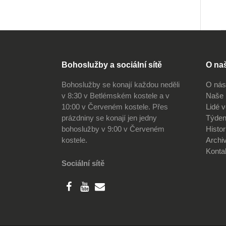
Bohoslužby a sociální sítě
O na
Bohoslužby se konají každou neděli
O nás
v 8:30 v Betlémském kostele a v
Naše 
10:00 v Červeném kostele. Přes
Lidé 
prázdniny se konají jen jedny
Týden
bohoslužby v 9:00 v Červeném
Histor
kostele.
Archi
Konta
Sociální sítě