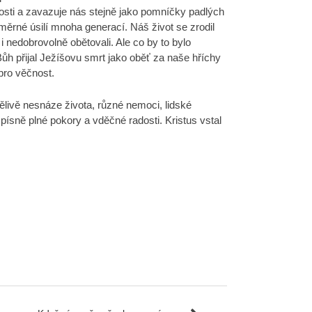
nosti a zavazuje nás stejně jako pomníčky padlých
měrné úsilí mnoha generací. Náš život se zrodil
 i nedobrovolně obětovali. Ale co by to bylo
ůh přijal Ježíšovu smrt jako oběť za naše hříchy
pro věčnost.
ělivě nesnáze života, různé nemoci, lidské
písně plné pokory a vděčné radosti. Kristus vstal