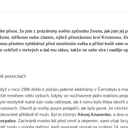
íte přece, že jste z prázdnoty svého způsobu života, jak jste jej 
ěcmi, stříbrem nebo zlatem, nýbrž převzácnou krví Kristovou. O
omu předem vyhlédnut před stvořením světa a přišel kvůli vám na
o vzkřísil z mrtvých a dal mu slávu, takže se vaše víra i naděje u
ilí posluchači!
dyž v roce 1986 došlo k požáru jaderné elektrárny v Černobylu a masi
eště mnohem větší výbuch, kdyby se rozžhavené jádro reaktoru propadl
ylo nezbytně nutné tuto vodu odčerpat, ale k tomu bylo třeba otevřít 
rostorech. Otevřít je mohly pouze potápěči, ale bylo jasné, že všichn
obrovolně přihlásili tři muži. Byl to inženýr
Alexej Ananenko
, a dva v
ezpalov
. Zachránili mnoho lidí před smrtí a utrpením, sami však brzy
běť spolu s mnoha dalšími, kteří postupně umírali na ozáření 14. pro