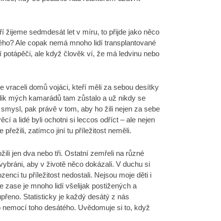
ří žijeme sedmdesát let v míru, to přijde jako něco
hého? Ale copak nemá mnoho lidí transplantované
tí potápěči, ale když člověk ví, že má ledvinu nebo
e vraceli domů vojáci, kteří měli za sebou desítky
tolik mých kamarádů tam zůstalo a už nikdy se
ký smysl, pak právě v tom, aby ho žili nejen za sebe
 a lidé byli ochotni si leccos odříct – ale nejen
přežili, zatímco jiní tu příležitost neměli.
ili jen dva nebo tři. Ostatní zemřeli na různé
 vybráni, aby v životě něco dokázali. V duchu si
enci tu příležitost nedostali. Nejsou moje děti i
e zase je mnoho lidí všelijak postižených a
řeno. Statisticky je každý desátý z nás
o nemocí toho desátého. Uvědomuje si to, když