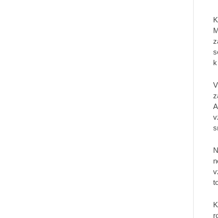
K
M
z
s
k
V
z
A
v
s
N
n
v
t
K
r