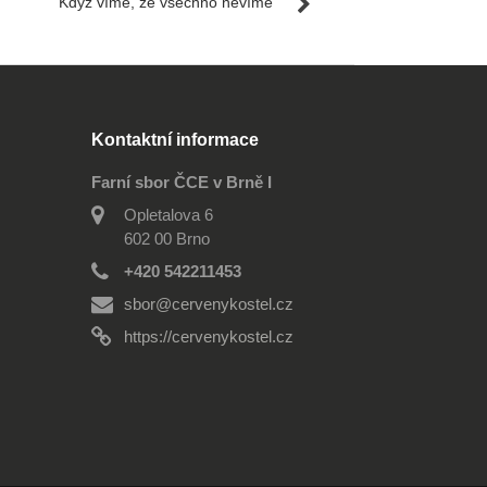
Když víme, že všechno nevíme
Kontaktní informace
Farní sbor ČCE v Brně I
Opletalova 6
602 00 Brno
+420 542211453
sbor@cervenykostel.cz
https://cervenykostel.cz