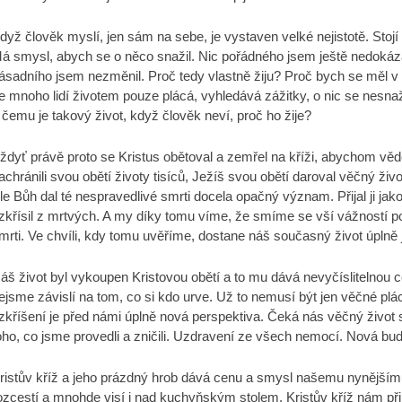
dyž člověk myslí, jen sám na sebe, je vystaven velké nejistotě. Stoj
á smysl, abych se o něco snažil. Nic pořádného jsem ještě nedokáza
ásadního jsem nezměnil. Proč tedy vlastně žiju? Proč bych se měl v
e mnoho lidí životem pouze plácá, vyhledává zážitky, o nic se nesnaž
 čemu je takový život, když člověk neví, proč ho žije?
ždyť právě proto se Kristus obětoval a zemřel na kříži, abychom vědě
achránili svou obětí životy tisíců, Ježíš svou obětí daroval věčný živ
le Bůh dal té nespravedlivé smrti docela opačný význam. Přijal ji jako
zkřísil z mrtvých. A my díky tomu víme, že smíme se vší vážností poč
mrti. Ve chvíli, kdy tomu uvěříme, dostane náš současný život úplně
áš život byl vykoupen Kristovou obětí a to mu dává nevyčíslitelnou
ejsme závislí na tom, co si kdo urve. Už to nemusí být jen věčné plác
zkříšení je před námi úplně nová perspektiva. Čeká nás věčný život 
oho, co jsme provedli a zničili. Uzdravení ze všech nemocí. Nová bud
ristův kříž a jeho prázdný hrob dává cenu a smysl našemu nynějšímu ž
ozcestí a mnohde visí i nad kuchyňským stolem. Kristův kříž nám p