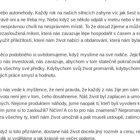
ebo autonehody. Každý rok na našich silnicích zahyne víc jak šest set 
rávě oni a ne třeba my. Nebo když se někdo odpálí v metru nebo v letišt
 nesprávnou chvíli na nesprávném místě. To že dosud žijeme a můžem
ezasloužená milost, která nás zavazuje lépe hospodařit s časem a s
yužít příležitostí, které nám život nabízí a obdarování, která nám byl
ěco podobného si uvědomujeme, když myslíme na své rodiče. Jejich živ
o nás investovali, nás zavazuje, abychom v tom statečně pokračovali
a všechny své předky. Kdybychom svůj život promarnili, kdybychom to
ejich práce smysl a hodnotu.
o nás vede k myšlence, že není pravda, že každý z nás žije jen sá
ivota není jen v tom, čeho dosáhneme. Náš život byl zaplacen a umo
iných. Nejsme produktem náhody, jsme naopak ti, kteří byli vyvoleni k ž
ím jsme si to zasloužili? Ničím! A co to pro nás znamená? Nepromarni
 za všechny ty, kteří nám život umožnili a pak museli ustoupit, zatím
dyž si toto přiznáme, dostane náš život docela jiný rozměr a cenu, ne
olik si vyděláme a jak krásně se večer opijeme.