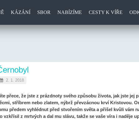
NĚ
KÁZÁNÍ
SBOR
NABÍZÍME
CESTY K VÍŘE
OD
Černobyl
2. 1. 2018
íte přece, že jste z prázdnoty svého způsobu života, jak jste jej 
ěcmi, stříbrem nebo zlatem, nýbrž převzácnou krví Kristovou. O
omu předem vyhlédnut před stvořením světa a přišel kvůli vám na
o vzkřísil z mrtvých a dal mu slávu, takže se vaše víra i naděje u