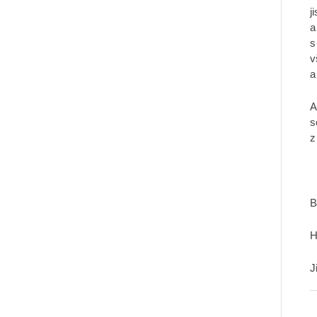
j
a
s
v
a
A
s
z
B
H
J