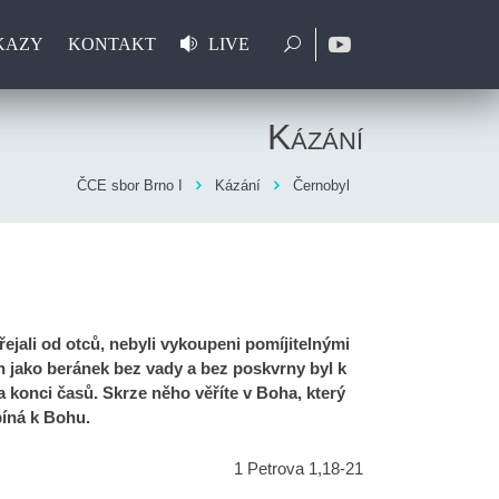
KAZY
KONTAKT
LIVE
Kázání
ČCE sbor Brno I
Kázání
Černobyl
přejali od otců, nebyli vykoupeni pomíjitelnými
n jako beránek bez vady a bez poskvrny byl k
 konci časů. Skrze něho věříte v Boha, který
píná k Bohu.
1 Petrova 1,18-21