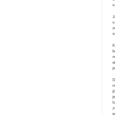
s
J
v
o
s
K
b
n
a
p
D
n
j
j
h
z
p