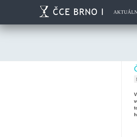
AKTUÁL
V
v
t
h