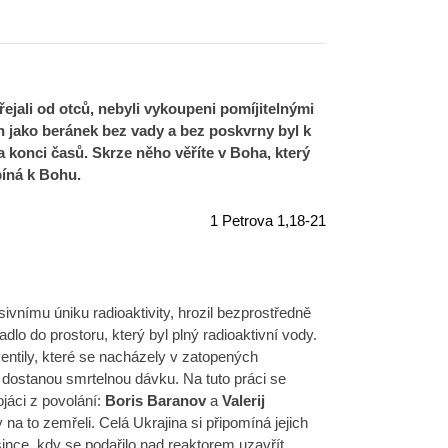
přejali od otců, nebyli vykoupeni pomíjitelnými
n jako beránek bez vady a bez poskvrny byl k
 konci časů. Skrze něho věříte v Boha, který
píná k Bohu.
1 Petrova 1,18-21
vnímu úniku radioaktivity, hrozil bezprostředně
o do prostoru, který byl plný radioaktivní vody.
ventily, které se nacházely v zatopených
i dostanou smrtelnou dávku. Na tuto práci se
ojáci z povolání:
Boris Baranov
a
Valerij
 na to zemřeli. Celá Ukrajina si připomíná jejich
since, kdy se podařilo nad reaktorem uzavřít