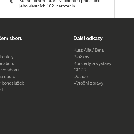
Kázání bratra faráře Veselého u příležitosti
jeho vlastních 102. narozenin
šem sboru
Další odkazy
Kurz Alfa / Beta
kostely
Blažkov
ve sboru
Koncerty a výstavy
 ve sboru
GDPR
ie sboru
Dotace
v bohoslužeb
Výroční zprávy
kt