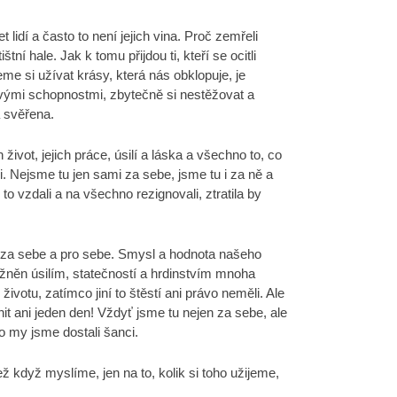
lidí a často to není jejich vina. Proč zemřeli
ní hale. Jak k tomu přijdou ti, kteří se ocitli
e si užívat krásy, která nás obklopuje, je
vými schopnostmi, zbytečně si nestěžovat a
a svěřena.
ot, jejich práce, úsilí a láska a všechno to, co
. Nejsme tu jen sami za sebe, jsme tu i za ně a
 vzdali a na všechno rezignovali, ztratila by
m za sebe a pro sebe. Smysl a hodnota našeho
žněn úsilím, statečností a hrdinstvím mnoha
ivotu, zatímco jiní to štěstí ani právo neměli. Ale
t ani jeden den! Vždyť jsme tu nejen za sebe, ale
co my jsme dostali šanci.
ž když myslíme, jen na to, kolik si toho užijeme,