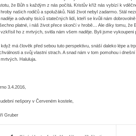
istotu, že Bůh s každým z nás počítá. Kristův kříž nás vybízí k vděč
 hroby našich rodičů a spolužáků. Náš život nebyl zadarmo. Stál nez
 naděje a odvahy tisíců statečných lidí, kteří se kvůli nám dobrovolně
šechno platné, i náš život přece skončí v hrobě… Ale díky tomu, že B
 vzkřísil ho z mrtvých, svitla nám všem naděje. Byli jsme vykoupeni 
 když má člověk před sebou tuto perspektivu, snáší daleko lépe a trp
chválnosti a svůj vlastní strach. A snad nám v tom pomohou i dnešní 
 mrtvých. Haluluja.
rno 3.4.2016,
udební nešpory v Červeném kostele,
iří Gruber