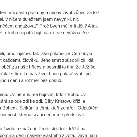
í ten můj často prázdný a ubohý život vůbec za to?
l, v ničem důležitém jsem nevynikl, nic
 něčem angažovat? Proč bych měl mít děti? A tak
í, nikoho nepotřebují, na nic se nevážou. Ale
li, proč žijeme. Tak jako potápěči v Černobylu
ot každému člověku. Jeho smrt způsobili zlí lidé.
 oběť za naše hříchy a potvrdil to tím, že Ježíše
ítat s tím, že náš život bude pokračovat i po
 jinou cenu a rozměr než dosud.
 cenu. Už nemusíme bojovat, kdo z koho. Už
ání se ode zdi ke zdi. Díky Kristovu kříži a
s Bohem. Setkání s těmi, kteří zemřeli. Odpuštění
oucnost, kterou si ani neumíme představit.
ivotu a snažení. Proto stojí tolik křížů na
řipomíná cenu našeho vlastního života. Dává nám