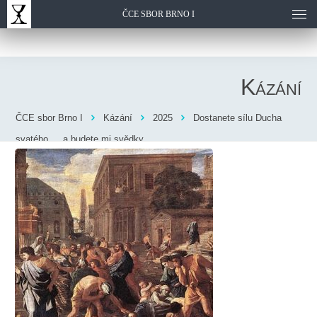
ČCE SBOR BRNO I
Kázání
ČCE sbor Brno I
Kázání
2025
Dostanete sílu Ducha
svatého … a budete mi svědky