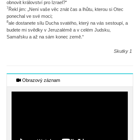
obnovit království pro Izrael?“
7
Řekl jim: „Není vaše věc znát čas a lhůtu, kterou si Otec
ponechal ve své moci;
8
ale dostanete sílu Ducha svatého, který na vás sestoupí, a
budete mi svědky v Jeruzalémě a v celém Judsku,
Samařsku a až na sám konec země.“
Skutky 1
Obrazový záznam