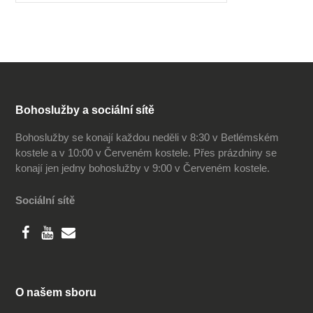
Bohoslužby a sociální sítě
Bohoslužby se konají každou neděli v 8:30 v Betlémském
kostele a v 10:00 v Červeném kostele. Přes prázdniny se
konají jen jedny bohoslužby v 9:00 v Červeném kostele.
Sociální sítě
O našem sboru