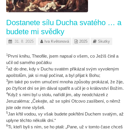
Dostanete sílu Ducha svatého … a
budete mi svědky
31. 8. 2025
Iva Květonová
2025
Skutky
1
První knihu, Theofile, jsem napsal o všem, co Ježíš činil a
učil od samého počátku
2
až do dne, kdy v Duchu svatém přikázal svým vyvoleným
apoštolům, jak si mají počínat, a byl přijat k Bohu;
3
jim také po svém umučení mnoha způsoby prokázal, že žije,
po čtyřicet dní se jim dával spatřit a učil je o království Božím.
4
Když s nimi byl u stolu, nařídil jim, aby neodcházeli z
Jeruzaléma: „Čekejte, až se splní Otcovo zaslíbení, o němž
jste ode mne slyšeli.
5
Jan křtil vodou, vy však budete pokřtěni Duchem svatým, až
uplyne těchto několik dní.“
6
Ti, kteří byli s ním, se ho ptali: „Pane, už v tomto čase chceš