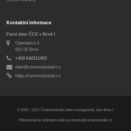
Kontaktní informace
Farní sbor ČCE v Brně I
Opletalova 6
602 00 Brno
+420 542211453
sbor@cervenykostel.cz
https://cervenykostel.cz
© 2005 - 2027 Českobratrská církev evangelická, sbor Brno I.
Připomínky ke stránkám pište na
stranky@cervenykostel.cz