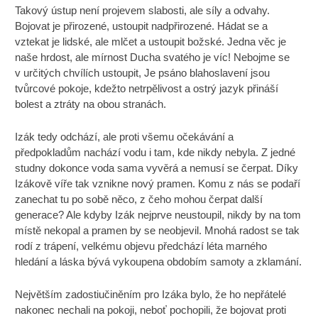
Takový ústup není projevem slabosti, ale síly a odvahy.
Bojovat je přirozené, ustoupit nadpřirozené. Hádat se a
vztekat je lidské, ale mlčet a ustoupit božské. Jedna věc je
naše hrdost, ale mírnost Ducha svatého je víc! Nebojme se
v určitých chvílích ustoupit, Je psáno blahoslavení jsou
tvůrcové pokoje, kdežto netrpělivost a ostrý jazyk přináší
bolest a ztráty na obou stranách.
Izák tedy odchází, ale proti všemu očekávání a
předpokladům nachází vodu i tam, kde nikdy nebyla. Z jedné
studny dokonce voda sama vyvěrá a nemusí se čerpat. Díky
Izákově víře tak vznikne nový pramen. Komu z nás se podaří
zanechat tu po sobě něco, z čeho mohou čerpat další
generace? Ale kdyby Izák nejprve neustoupil, nikdy by na tom
místě nekopal a pramen by se neobjevil. Mnohá radost se tak
rodí z trápení, velkému objevu předchází léta marného
hledání a láska bývá vykoupena obdobím samoty a zklamání.
Největším zadostiučiněním pro Izáka bylo, že ho nepřátelé
nakonec nechali na pokoji, neboť pochopili, že bojovat proti