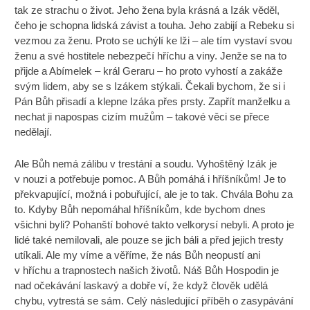
tak ze strachu o život. Jeho žena byla krásná a Izák věděl,
čeho je schopna lidská závist a touha. Jeho zabijí a Rebeku si
vezmou za ženu. Proto se uchýlí ke lži – ale tím vystaví svou
ženu a své hostitele nebezpečí hříchu a viny. Jenže se na to
přijde a Abímelek – král Geraru – ho proto vyhostí a zakáže
svým lidem, aby se s Izákem stýkali. Čekali bychom, že si i
Pán Bůh přisadí a klepne Izáka přes prsty. Zapřít manželku a
nechat ji napospas cizím mužům – takové věci se přece
nedělají.
Ale Bůh nemá zálibu v trestání a soudu. Vyhoštěný Izák je
v nouzi a potřebuje pomoc. A Bůh pomáhá i hříšníkům! Je to
překvapující, možná i pobuřující, ale je to tak. Chvála Bohu za
to. Kdyby Bůh nepomáhal hříšníkům, kde bychom dnes
všichni byli? Pohanští bohové takto velkorysí nebyli. A proto je
lidé také nemilovali, ale pouze se jich báli a před jejich tresty
utíkali. Ale my víme a věříme, že nás Bůh neopustí ani
v hříchu a trapnostech našich životů. Náš Bůh Hospodin je
nad očekávání laskavý a dobře ví, že když člověk udělá
chybu, vytrestá se sám. Celý následující příběh o zasypávání