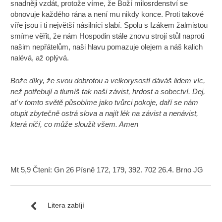
snadněji vzdát, protože víme, že Boží milosrdenství se
obnovuje každého rána a není mu nikdy konce. Proti takové
víře jsou i ti největší násilníci slabí. Spolu s Izákem žalmistou
smíme věřit, že nám Hospodin stále znovu strojí stůl naproti
našim nepřátelům, naši hlavu pomazuje olejem a náš kalich
nalévá, až oplývá.
Bože díky, že svou dobrotou a velkorysostí dáváš lidem víc,
než potřebují a tlumíš tak naši závist, hrdost a sobectví. Dej,
ať v tomto světě působíme jako tvůrci pokoje, daří se nám
otupit zbytečně ostrá slova a najít lék na závist a nenávist,
která ničí, co může sloužit všem. Amen
Mt 5,9 Čtení: Gn 26 Písně 172, 179, 392. 702 26.4. Brno JG
Litera zabíjí