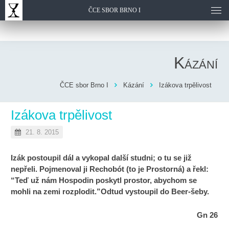
ČCE SBOR BRNO I
Kázání
ČCE sbor Brno I
Kázání
Izákova trpělivost
Izákova trpělivost
21. 8. 2015
Izák postoupil dál a vykopal další studni; o tu se již
nepřeli. Pojmenoval ji Rechobót (to je Prostorná) a řekl:
“Teď už nám Hospodin poskytl prostor, abychom se
mohli na zemi rozplodit.”
Odtud vystoupil do Beer-šeby.
Gn 26