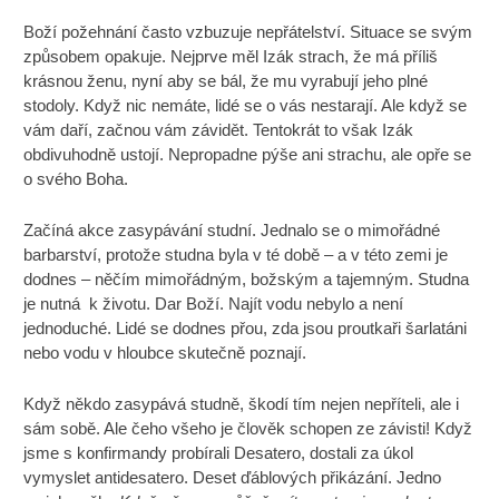
Boží požehnání často vzbuzuje nepřátelství. Situace se svým
způsobem opakuje. Nejprve měl Izák strach, že má příliš
krásnou ženu, nyní aby se bál, že mu vyrabují jeho plné
stodoly. Když nic nemáte, lidé se o vás nestarají. Ale když se
vám daří, začnou vám závidět. Tentokrát to však Izák
obdivuhodně ustojí. Nepropadne pýše ani strachu, ale opře se
o svého Boha.
Začíná akce zasypávání studní. Jednalo se o mimořádné
barbarství, protože studna byla v té době – a v této zemi je
dodnes – něčím mimořádným, božským a tajemným. Studna
je nutná k životu. Dar Boží. Najít vodu nebylo a není
jednoduché. Lidé se dodnes přou, zda jsou proutkaři šarlatáni
nebo vodu v hloubce skutečně poznají.
Když někdo zasypává studně, škodí tím nejen nepříteli, ale i
sám sobě. Ale čeho všeho je člověk schopen ze závisti! Když
jsme s konfirmandy probírali Desatero, dostali za úkol
vymyslet antidesatero. Deset ďáblových přikázání. Jedno