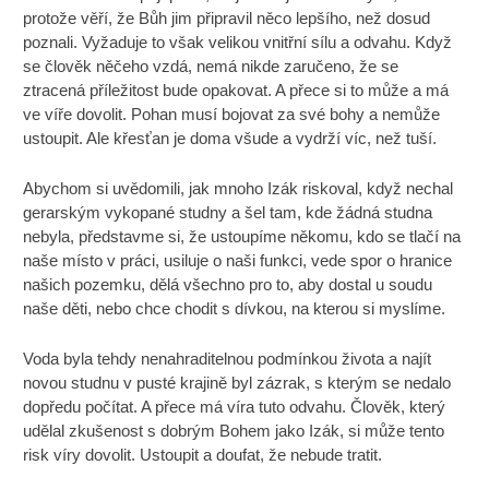
protože věří, že Bůh jim připravil něco lepšího, než dosud
poznali. Vyžaduje to však velikou vnitřní sílu a odvahu. Když
se člověk něčeho vzdá, nemá nikde zaručeno, že se
ztracená příležitost bude opakovat. A přece si to může a má
ve víře dovolit. Pohan musí bojovat za své bohy a nemůže
ustoupit. Ale křesťan je doma všude a vydrží víc, než tuší.
Abychom si uvědomili, jak mnoho Izák riskoval, když nechal
gerarským vykopané studny a šel tam, kde žádná studna
nebyla, představme si, že ustoupíme někomu, kdo se tlačí na
naše místo v práci, usiluje o naši funkci, vede spor o hranice
našich pozemku, dělá všechno pro to, aby dostal u soudu
naše děti, nebo chce chodit s dívkou, na kterou si myslíme.
Voda byla tehdy nenahraditelnou podmínkou života a najít
novou studnu v pusté krajině byl zázrak, s kterým se nedalo
dopředu počítat. A přece má víra tuto odvahu. Člověk, který
udělal zkušenost s dobrým Bohem jako Izák, si může tento
risk víry dovolit. Ustoupit a doufat, že nebude tratit.