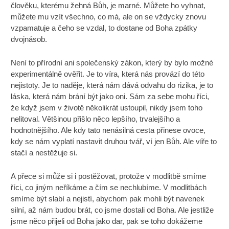
člověku, kterému žehná Bůh, je marné. Můžete ho vyhnat,
můžete mu vzít všechno, co má, ale on se vždycky znovu
vzpamatuje a čeho se vzdal, to dostane od Boha zpátky
dvojnásob.
Není to přírodní ani společenský zákon, který by bylo možné
experimentálně ověřit. Je to víra, která nás provází do této
nejistoty. Je to naděje, která nám dává odvahu do rizika, je to
láska, která nám brání být jako oni. Sám za sebe mohu říci,
že když jsem v životě několikrát ustoupil, nikdy jsem toho
nelitoval. Většinou přišlo něco lepšího, trvalejšího a
hodnotnějšího. Ale kdy tato nenásilná cesta přinese ovoce,
kdy se nám vyplatí nastavit druhou tvář, ví jen Bůh. Ale víře to
stačí a nestěžuje si.
A přece si může si i postěžovat, protože v modlitbě smíme
říci, co jiným neříkáme a čím se nechlubíme. V modlitbách
smíme být slabí a nejistí, abychom pak mohli být navenek
silní, až nám budou brát, co jsme dostali od Boha. Ale jestliže
jsme něco přijeli od Boha jako dar, pak se toho dokážeme