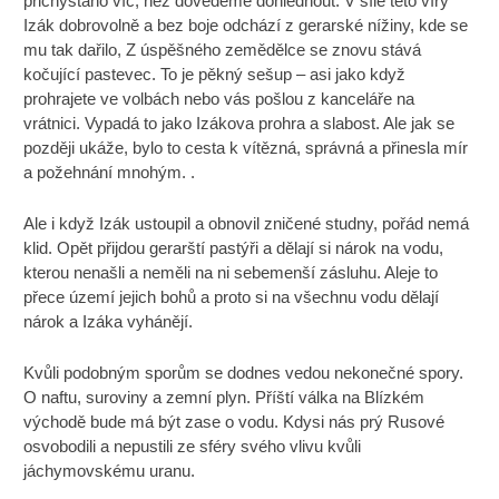
přichystáno víc, než dovedeme dohlédnout. V síle této víry
Izák dobrovolně a bez boje odchází z gerarské nížiny, kde se
mu tak dařilo, Z úspěšného zemědělce se znovu stává
kočující pastevec. To je pěkný sešup – asi jako když
prohrajete ve volbách nebo vás pošlou z kanceláře na
vrátnici. Vypadá to jako Izákova prohra a slabost. Ale jak se
později ukáže, bylo to cesta k vítězná, správná a přinesla mír
a požehnání mnohým. .
Ale i když Izák ustoupil a obnovil zničené studny, pořád nemá
klid. Opět přijdou gerarští pastýři a dělají si nárok na vodu,
kterou nenašli a neměli na ni sebemenší zásluhu. Aleje to
přece území jejich bohů a proto si na všechnu vodu dělají
nárok a Izáka vyhánějí.
Kvůli podobným sporům se dodnes vedou nekonečné spory.
O naftu, suroviny a zemní plyn. Příští válka na Blízkém
východě bude má být zase o vodu. Kdysi nás prý Rusové
osvobodili a nepustili ze sféry svého vlivu kvůli
jáchymovskému uranu.