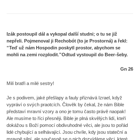
Izák postoupil dál a vykopal další studni; o tu se již
nepřeli. Pojmenoval ji Rechobót (to je Prostorná) a řekl:
“Teď už nám Hospodin poskytl prostor, abychom se
mohli na zemi rozplodit.”
Odtud vystoupil do Beer-šeby.
Gn 26
Milí bratři a milé sestry!
Je s podivem, jaké přešlapy a fauly přiznává Izrael, když
vypráví o svých praotcích. Člověk by čekal, že nám Bible
představí mravní vzory a ono je tomu často právě naopak!
Ale musíme to říci přesněji. Bible je plná skvělých lidí, kteří
dokážou s Boží pomocí obdivuhodné věci, ale jsou to pořád
lidé chybující a selhávající. Jsou chvíle, kdy jsou stateční a
mravně silní, ale současně se o nich dozvídáme věci, které