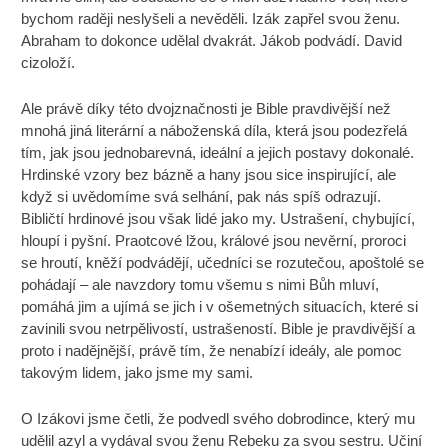
bychom raději neslyšeli a nevěděli. Izák zapřel svou ženu.
Abraham to dokonce udělal dvakrát. Jákob podvádí. David
cizoloží.
Ale právě díky této dvojznačnosti je Bible pravdivější než
mnohá jiná literární a náboženská díla, která jsou podezřelá
tím, jak jsou jednobarevná, ideální a jejich postavy dokonalé.
Hrdinské vzory bez bázně a hany jsou sice inspirující, ale
když si uvědomíme svá selhání, pak nás spíš odrazují.
Bibličtí hrdinové jsou však lidé jako my. Ustrašení, chybující,
hloupí i pyšní. Praotcové lžou, králové jsou nevěrní, proroci
se hroutí, kněží podvádějí, učedníci se rozutečou, apoštolé se
pohádají – ale navzdory tomu všemu s nimi Bůh mluví,
pomáhá jim a ujímá se jich i v ošemetných situacích, které si
zavinili svou netrpělivostí, ustrašeností. Bible je pravdivější a
proto i nadějnější, právě tím, že nenabízí ideály, ale pomoc
takovým lidem, jako jsme my sami.
O Izákovi jsme četli, že podvedl svého dobrodince, který mu
udělil azyl a vydával svou ženu Rebeku za svou sestru. Učiní