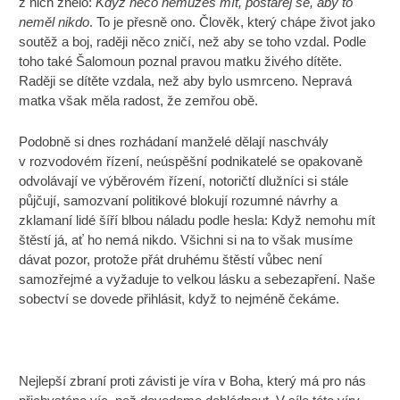
z nich znělo:
Když něco nemůžeš mít, postarej se, aby to
neměl nikdo
. To je přesně ono. Člověk, který chápe život jako
soutěž a boj, raději něco zničí, než aby se toho vzdal. Podle
toho také Šalomoun poznal pravou matku živého dítěte.
Raději se dítěte vzdala, než aby bylo usmrceno. Nepravá
matka však měla radost, že zemřou obě.
Podobně si dnes rozhádaní manželé dělají naschvály
v rozvodovém řízení, neúspěšní podnikatelé se opakovaně
odvolávají ve výběrovém řízení, notoričtí dlužníci si stále
půjčují, samozvaní politikové blokují rozumné návrhy a
zklamaní lidé šíří blbou náladu podle hesla: Když nemohu mít
štěstí já, ať ho nemá nikdo. Všichni si na to však musíme
dávat pozor, protože přát druhému štěstí vůbec není
samozřejmé a vyžaduje to velkou lásku a sebezapření. Naše
sobectví se dovede přihlásit, když to nejméně čekáme.
Nejlepší zbraní proti závisti je víra v Boha, který má pro nás