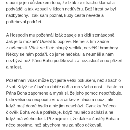
studní je jen důsledkem toho, že Izák ze strachu klamal a
podváděl a tak vzbudil v lidech nedůvěru. Boží trest by byl
nadbytečný. Izák sám poznal, kudy cesta nevede a
potřeboval podržet.
A Hospodin mu požehná! Izák zaseje a sklidí stonásobně.
Jak je to možné? Udělal to poprvé. Neměl s tím žádné
zkušenosti. Však se říká: hloupý sedlák, největší brambory.
Někdy se nám podaří, co jsme nečekali a neuměli a nám
nezbývá než Pánu Bohu poděkovat za nezaslouženou přízeň
a milost.
Požehnání však může být ještě větší pokušení, než strach o
život. Když se člověku dobře daří a má všeho dost – často na
Pána Boha zapomene a myslí si, že jeho pomoc nepotřebuje.
Lidé většinou neopouští víru a církev v hladu a nouzi, ale
když mají dobré bydlo a nic jim neschází. Cynicky řečeno:
člověk Boha volá a potřebuje, když mu něco schází a ne
když má všeho dost. Přiznejme si, že daleko častěji Boha o
něco prosíme, než abychom mu za něco děkovali.