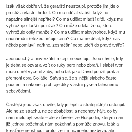
Izák však dobře ví, že gerarští neustoupí, protože jim jde o
prestiž a vlastní hrdost. Co má udělat slabší, když ho
napadne silnější nepřítel? Co má udělat mladší dítě, když mu
vyhrožuje starší spolužák? Co může udělat žena, které
vyhrožuje opilý manžel? Co má udělat malovýrobce, když mu
nadnárodní řetězec určuje cenu? Co máme dělat, když nás
někdo pomluví, nařkne, zesměšní nebo udeří do pravé tváře?
Jednoduchý a univerzální recept neexistuje. Jsou chvíle, kdy
je třeba se ozvat a vzít do ruky pero nebo zbraň. I slabší tvor
musí umět vycenit zuby, nebo tak jako David použít prak a
přemohl obra Goliáše. Stává se, že silnější slabého často
podcení a nakonec prohraje díky vlastní pýše a falešnému
sebevědomí.
Častější jsou však chvíle, kdy je lepší a strategičtější ustoupit.
Ale ne ze strachu, ne ze zbabělosti a neochoty hájit, co by
nám mělo být svaté – ale v důvěře, že Hospodin, kterým nám
již jednou požehnal, nám požehná a pomůže znovu. Izák a
křesťané neustupují proto, že jim nic jiného nezbývá, ale