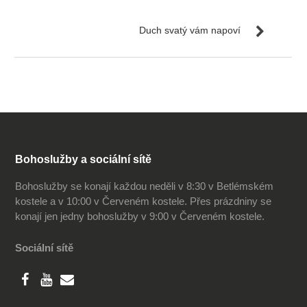
Duch svatý vám napoví
Bohoslužby a sociální sítě
Bohoslužby se konají každou neděli v 8:30 v Betlémském
kostele a v 10:00 v Červeném kostele. Přes prázdniny se
konají jen jedny bohoslužby v 9:00 v Červeném kostele.
Sociální sítě