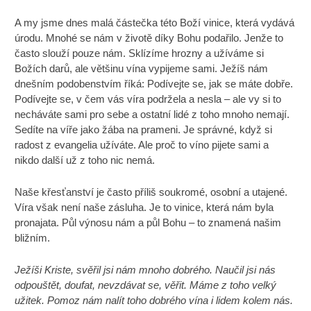
A my jsme dnes malá částečka této Boží vinice, která vydává
úrodu. Mnohé se nám v životě díky Bohu podařilo. Jenže to
často slouží pouze nám. Sklízíme hrozny a užíváme si
Božích darů, ale většinu vína vypijeme sami. Ježíš nám
dnešním podobenstvím říká: Podívejte se, jak se máte dobře.
Podívejte se, v čem vás víra podržela a nesla – ale vy si to
necháváte sami pro sebe a ostatní lidé z toho mnoho nemají.
Sedíte na víře jako žába na prameni. Je správné, když si
radost z evangelia užíváte. Ale proč to víno pijete sami a
nikdo další už z toho nic nemá.
Naše křesťanství je často příliš soukromé, osobní a utajené.
Víra však není naše zásluha. Je to vinice, která nám byla
pronajata. Půl výnosu nám a půl Bohu – to znamená našim
bližním.
Ježíši Kriste, svěřil jsi nám mnoho dobrého. Naučil jsi nás
odpouštět, doufat, nevzdávat se, věřit. Máme z toho velký
užitek. Pomoz nám nalít toho dobrého vína i lidem kolem nás.