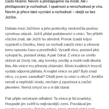
často říkáme: Nevím a přešlapujeme na místě. Ale i
přešlapování je rozhodnutí. I opatrnost a nerozhodnost je víra.
Nevím je přece také vyznání a rozhodnutí – obejít se bez
Ježíše.
Debata mezi Ježíšem a jeho protivníky neskončila pouhou
výměnou otázek. Ježíš přidal podobenství o vinici. Ten příběh
všichni znali, ale Ježíš ho obměnil. Prorok Izaiáš kdysi
vyprávěl o člověku, který se rozhodl založit vinici a věnoval
tomu spoustu času a prostředků. Vysadil révu, postavil plot,
vykopal lis, postavil sklep. A pak čekal. Z vinice se smělo
sklízet až čtvrtý rok, aby kmínky zesílily a mohli rodit dlouhá
léta. Ale vinice mu přinesla zklamání. Místo kvalitních hroznů
vydala odporná pláňata. A majitel vinice se ptá? Bylo snad
něco, co jsem zanedbal? Ošidil jsem tu vinici o něco? Jestliže
nerodí a nepřináší úrodu, nechám ji zpustnout a zarůst
plevelem. Nemá smysl se o ni dát starat
Pak přijde nečekané odhalení: Ta vinice je lid izraelský.
Hospodin jim svěřil tu nejkrásnější zemi. Povolával jim