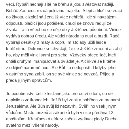
věci. Rybáři nechají sítě na břehu a jdou zvěstovat naději.
Boháč Zacheus rozdá polovinu majetku. Slepí a hluší se vrací
do života, cizoložná žena již více nehřeší, lidé si navzájem
odpouští, plačící jsou potěšení, chudí se znovu radují ze
života – a to všechno se děje díky Ježíšovu působení. Vinice
vydává dobrou úrodu. Ale vůdci národa to dusí a brzdí. Raději
vybírají desátky z máty a kopru, místo aby učili lásce
k bližnímu. Dokonce se chystají, že se Ježíše zmocní a zabijí
ho, aby měli vinici sami pro sebe. Vždycky přece lidé, kteří
chtěli druhými manipulovat a ovládat je. A církve se k téhle
zlodějině náramně hodí. Ale Bůh to nedopustí. I kdyby jeho
vlastního syna zabili, on se své vinice se nevzdá. Přijde a
předá ji jiným správcům.
To podobenství četli křesťané jako proroctví o tom, co se
naplnilo o velikonocích. Ježíš byl zabit a pohřben za branami
Jeruzaléma. Ale Bůh svůj lid nezavrhl. Svěřil ho však jiným
vůdcům. Místo farizeů a zákoníků byla vinice předána 12
apoštolům. Křesťanská církev začala vydávat plody Ducha
svatého mezi všemi národy.