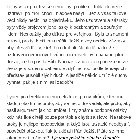
To by však pro Ježíše neměl být problém. Tolik lidí přece
uzdravil, po moři chodil, hladové nasytil. Ježíš však takové
věci nikdy nečinil na objednávku. Jeho uzdravení a zázraky
byly vždy projevem jeho lásky k bezbranným a zoufalým
lidem. Nesloužily jako důkaz pro veřejnost. Byla to znamení
milosti, pro ty, kteří mu uvěřili. Ježíš nikdy nedělal zázraky,
aby přesvědčil ty, kteří ho odmítali. Nehledě na to, že
uzdravení nemocných vůbec nemuselo být chápáno jako
důkaz, že ho posílá Bůh. Naopak vzbuzovalo podezření, že
Ježíš je spolčen s ďáblem. Vždyť nemoci podle tehdejších
představ působil zlých duch. A jestliže někdo umí zlé duchy
vyhnat, pak je s nimi asi zadobře.
Týden před velikonocemi čelí Ježíš protivníkům, kteří mu
kladou otázku ne proto, aby se něco dozvěděli, ale proto, aby
našli argument, jak ho umlčet. I my známe podobné otázky,
kdy nás lidé chtějí pouze potrápit a chytit za slovo. Na takové
útoky je nejlépe neodpovídat, a když jsou tazatelé neodbytní,
opovědět otázkou. Tak to udělal i Pán Ježíš. Ptáte se mne,
jakou mocí to činím?
“I já vám položím otázku. Řekněte