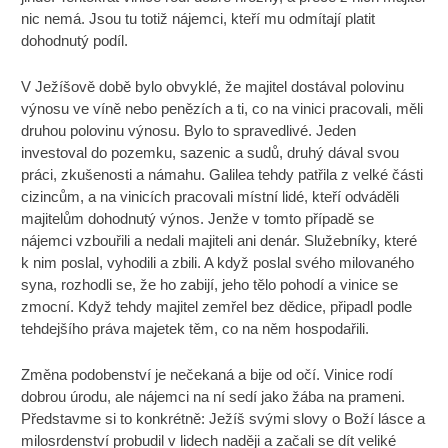
nic nemá. Jsou tu totiž nájemci, kteří mu odmítají platit
dohodnutý podíl.
V Ježíšově době bylo obvyklé, že majitel dostával polovinu
výnosu ve víně nebo penězích a ti, co na vinici pracovali, měli
druhou polovinu výnosu. Bylo to spravedlivé. Jeden
investoval do pozemku, sazenic a sudů, druhý dával svou
práci, zkušenosti a námahu. Galilea tehdy patřila z velké části
cizincům, a na vinicích pracovali místní lidé, kteří odváděli
majitelům dohodnutý výnos. Jenže v tomto případě se
nájemci vzbouřili a nedali majiteli ani denár. Služebníky, které
k nim poslal, vyhodili a zbili. A když poslal svého milovaného
syna, rozhodli se, že ho zabijí, jeho tělo pohodí a vinice se
zmocní. Když tehdy majitel zemřel bez dědice, připadl podle
tehdejšího práva majetek těm, co na něm hospodařili.
Změna podobenství je nečekaná a bije od očí. Vinice rodí
dobrou úrodu, ale nájemci na ní sedí jako žába na prameni.
Představme si to konkrétně: Ježíš svými slovy o Boží lásce a
milosrdenství probudil v lidech naději a začali se dít veliké