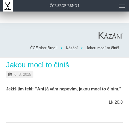
ČCE SBOR BRNO I
Kázání
ČCE sbor Brno I
Kázání
Jakou mocí to činíš
Jakou mocí to činíš
6. 8. 2015
Ježíš jim řekl: “Ani já vám nepovím, jakou mocí to činím.”
Lk 20,8