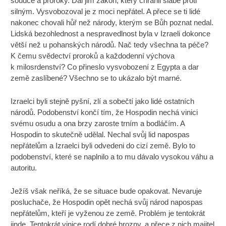
soudce a proroky. Dal jim zákon, který chránil slabé proti
silným. Vysvobozoval je z moci nepřátel. A přece se ti lidé
nakonec chovali hůř než národy, kterým se Bůh poznat nedal.
Lidská bezohlednost a nespravedlnost byla v Izraeli dokonce
větší než u pohanských národů. Nač tedy všechna ta péče?
K čemu svědectví proroků a každodenní výchova
k milosrdenství? Co přineslo vysvobození z Egypta a dar
země zaslíbené? Všechno se to ukázalo být marné.
Izraelci byli stejně pyšní, zlí a sobečtí jako lidé ostatních
národů. Podobenství končí tím, že Hospodin nechá vinici
svému osudu a ona brzy zaroste trním a bodláčím. A
Hospodin to skutečně udělal. Nechal svůj lid napospas
nepřátelům a Izraelci byli odvedeni do cizí země. Bylo to
podobenství, které se naplnilo a to mu dávalo vysokou váhu a
autoritu.
Ježíš však neříká, že se situace bude opakovat. Nevaruje
posluchače, že Hospodin opět nechá svůj národ napospas
nepřátelům, kteří je vyženou ze země. Problém je tentokrát
jinde. Tentokrát vinice rodí dobré hrozny, a přece z nich majitel