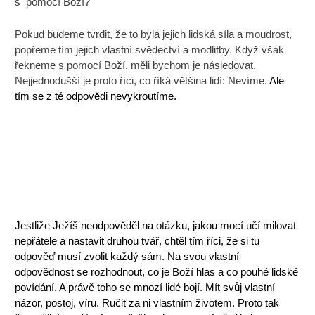
s pomocí Boží?
Pokud budeme tvrdit, že to byla jejich lidská síla a moudrost,
popřeme tím jejich vlastní svědectví a modlitby. Když však
řekneme s pomocí Boží, měli bychom je následovat.
Nejjednodušší je proto říci, co říká většina lidí: Nevíme.
Ale
tím se z té odpovědi nevykroutíme.
Jestliže Ježíš neodpověděl na otázku, jakou mocí učí milovat
nepřátele a nastavit druhou tvář, chtěl tím říci, že si tu
odpověď musí zvolit každý sám. Na svou vlastní
odpovědnost se rozhodnout, co je Boží hlas a co pouhé lidské
povídání. A právě toho se mnozí lidé bojí. Mít svůj vlastní
názor, postoj, víru. Ručit za ni vlastním životem. Proto tak