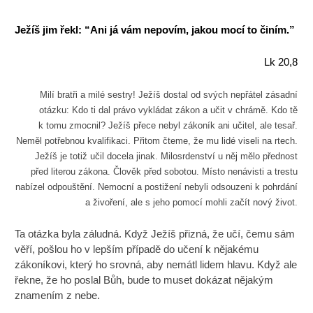
Ježíš jim řekl: “Ani já vám nepovím, jakou mocí to činím.”
Lk 20,8
Milí bratři a milé sestry! Ježíš dostal od svých nepřátel zásadní
otázku: Kdo ti dal právo vykládat zákon a učit v chrámě. Kdo tě
k tomu zmocnil? Ježíš přece nebyl zákoník ani učitel, ale tesař.
Neměl potřebnou kvalifikaci. Přitom čteme, že mu lidé viseli na rtech.
Ježíš je totiž učil docela jinak. Milosrdenství u něj mělo přednost
před literou zákona. Člověk před sobotou. Místo nenávisti a trestu
nabízel odpouštění. Nemocní a postižení nebyli odsouzeni k pohrdání
a živoření, ale s jeho pomocí mohli začít nový život.
Ta otázka byla záludná. Když Ježíš přizná, že učí, čemu sám
věří, pošlou ho v lepším případě do učení k nějakému
zákoníkovi, který ho srovná, aby nemátl lidem hlavu. Když ale
řekne, že ho poslal Bůh, bude to muset dokázat nějakým
znamením z nebe.