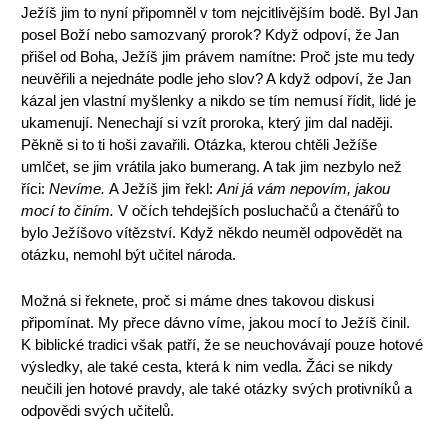
Ježíš jim to nyní připomněl v tom nejcitlivějším bodě. Byl Jan
posel Boží nebo samozvaný prorok? Když odpoví, že Jan
přišel od Boha, Ježíš jim právem namítne: Proč jste mu tedy
neuvěřili a nejednáte podle jeho slov? A když odpoví, že Jan
kázal jen vlastní myšlenky a nikdo se tím nemusí řídit, lidé je
ukamenují. Nenechají si vzít proroka, který jim dal naději.
Pěkně si to ti hoši zavařili. Otázka, kterou chtěli Ježíše
umlčet, se jim vrátila jako bumerang. A tak jim nezbylo než
říci:
Nevíme.
A Ježíš jim řekl:
Ani já vám nepovím, jakou
mocí to činím.
V očích tehdejších posluchačů a čtenářů to
bylo Ježíšovo vítězství. Když někdo neuměl odpovědět na
otázku, nemohl být učitel národa.
Možná si řeknete, proč si máme dnes takovou diskusi
připomínat. My přece dávno víme, jakou mocí to Ježíš činil.
K biblické tradici však patří, že se neuchovávají pouze hotové
výsledky, ale také cesta, která k nim vedla. Žáci se nikdy
neučili jen hotové pravdy, ale také otázky svých protivníků a
odpovědi svých učitelů.