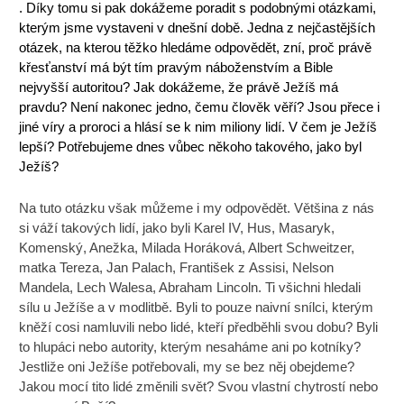
. Díky tomu si pak dokážeme poradit s podobnými otázkami,
kterým jsme vystaveni v dnešní době. Jedna z nejčastějších
otázek, na kterou těžko hledáme odpovědět, zní, proč právě
křesťanství má být tím pravým náboženstvím a Bible
nejvyšší autoritou? Jak dokážeme, že právě Ježíš má
pravdu? Není nakonec jedno, čemu člověk věří? Jsou přece i
jiné víry a proroci a hlásí se k nim miliony lidí. V čem je Ježíš
lepší? Potřebujeme dnes vůbec někoho takového, jako byl
Ježíš?
Na tuto otázku však můžeme i my odpovědět. Většina z nás
si váží takových lidí, jako byli Karel IV, Hus, Masaryk,
Komenský, Anežka, Milada Horáková, Albert Schweitzer,
matka Tereza, Jan Palach, František z Assisi, Nelson
Mandela, Lech Walesa, Abraham Lincoln. Ti všichni hledali
sílu u Ježíše a v modlitbě. Byli to pouze naivní snílci, kterým
kněží cosi namluvili nebo lidé, kteří předběhli svou dobu? Byli
to hlupáci nebo autority, kterým nesaháme ani po kotníky?
Jestliže oni Ježíše potřebovali, my se bez něj obejdeme?
Jakou mocí tito lidé změnili svět? Svou vlastní chytrostí nebo