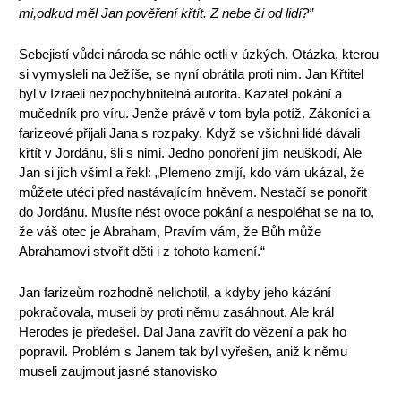
mi,
odkud měl Jan pověření křtít. Z nebe či od lidí?”
Sebejistí vůdci národa se náhle octli v úzkých. Otázka, kterou
si vymysleli na Ježíše, se nyní obrátila proti nim. Jan Křtitel
byl v Izraeli nezpochybnitelná autorita. Kazatel pokání a
mučedník pro víru. Jenže právě v tom byla potíž. Zákoníci a
farizeové přijali Jana s rozpaky. Když se všichni lidé dávali
křtít v Jordánu, šli s nimi. Jedno ponoření jim neuškodí, Ale
Jan si jich všiml a řekl: „Plemeno zmijí, kdo vám ukázal, že
můžete utéci před nastávajícím hněvem. Nestačí se ponořit
do Jordánu. Musíte nést ovoce pokání a nespoléhat se na to,
že váš otec je Abraham, Pravím vám, že Bůh může
Abrahamovi stvořit děti i z tohoto kamení.“
Jan farizeům rozhodně nelichotil, a kdyby jeho kázání
pokračovala, museli by proti němu zasáhnout. Ale král
Herodes je předešel. Dal Jana zavřít do vězení a pak ho
popravil. Problém s Janem tak byl vyřešen, aniž k němu
museli zaujmout jasné stanovisko