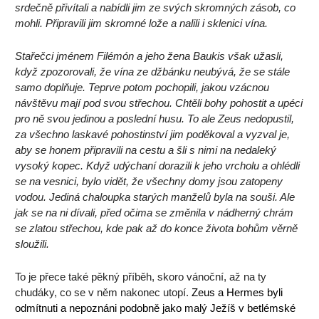
srdečně přivítali a nabídli jim ze svých skromných zásob, co
mohli. Připravili jim skromné lože a nalili i sklenici vína.
Stařečci jménem Filémón a jeho žena Baukis však užasli,
když zpozorovali, že vína ze džbánku neubývá, že se stále
samo doplňuje. Teprve potom pochopili, jakou vzácnou
návštěvu mají pod svou střechou. Chtěli bohy pohostit a upéci
pro ně svou jedinou a poslední husu. To ale Zeus nedopustil,
za všechno laskavé pohostinství jim poděkoval a vyzval je,
aby se honem připravili na cestu a šli s nimi na nedaleký
vysoký kopec. Když udýchaní dorazili k jeho vrcholu a ohlédli
se na vesnici, bylo vidět, že všechny domy jsou zatopeny
vodou. Jediná chaloupka starých manželů byla na souši. Ale
jak se na ni dívali, před očima se změnila v nádherný chrám
se zlatou střechou, kde pak až do konce života bohům věrně
sloužili.
To je přece také pěkný příběh, skoro vánoční, až na ty
chudáky, co se v něm nakonec utopí.
Zeus a Hermes byli
odmítnuti a nepoznáni podobně jako malý Ježíš v betlémské