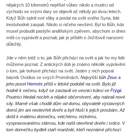
nějakých 10 kilometrů nepřišel vůbec nikdo a mudrci od
východu se svými dary se objevili až někdy po dvou letech.
Když Bůh splnil své sliby a poslal na svět svého Syna, lidé
trestuhodně zaspali. Nikdo si ničeho nevšiml. Byl to Bůh, kdo
musel probudit pastýře andělským zpěvem, abychom si dnes
měli co vyprávět a poznali, jak je příběh o Ježíšově narození
důležitý.
Jde v něm totiž o to, jak Bůh přichází na svět a jak ho my lidé
můžeme poznat. Z antických dob je známo několik vyprávění
o tom, jak bohové přichází na svět. Jeden z nich popsal
básník Ovidius ve svých Proměnách.
Nejvyšší bůh
Zeus
a
jeho posel
Hermés
přišli v lidské podobě na svět. Bylo již
hodně k večeru, když se zastavili ve vesnici kdesi ve
Frýgii
.
Poutníci hledali nocleh a nějaké občerstvení, aby nabrali nové
síly. Marně však chodili dům od domu, obyvatelé výstavných
domů jim ani neotevřeli dveře a byli hluší k jejich prosbám. Až
došli k malému domečku, vetchému, nízkému,
vyspravovanému slámou, kde našli otevřené dveře i srdce. V
tom domečku bydleli staří manželé, kteří neznámé příchozí