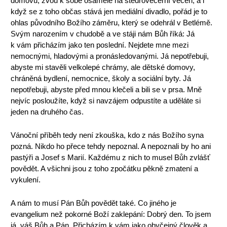
domovů, zvou k sobě osamělé na štědrovečerní večeři, a i
když se z toho občas stává jen mediální divadlo, pořád je to
ohlas původního Božího záměru, který se odehrál v Betlémě.
Svým narozením v chudobě a ve stáji nám Bůh říká: Já
k vám přicházím jako ten poslední. Nejdete mne mezi
nemocnými, hladovými a pronásledovanými. Já nepotřebuji,
abyste mi stavěli velkolepé chrámy, ale dětské domovy,
chráněná bydlení, nemocnice, školy a sociální byty. Já
nepotřebuji, abyste před mnou klečeli a bili se v prsa. Mně
nejvíc posloužíte, když si navzájem odpustíte a uděláte si
jeden na druhého čas.
Vánoční příběh tedy není zkouška, kdo z nás Božího syna
pozná. Nikdo ho přece tehdy nepoznal. A nepoznali by ho ani
pastýři a Josef s Marií. Každému z nich to musel Bůh zvlášť
povědět. A všichni jsou z toho zpočátku pěkně zmatení a
vykulení.
A nám to musí Pán Bůh povědět také. Co jiného je
evangelium než pokorné Boží zaklepání: Dobrý den. To jsem
já, váš Bůh a Pán. Přicházím k vám jako obyčejný člověk a