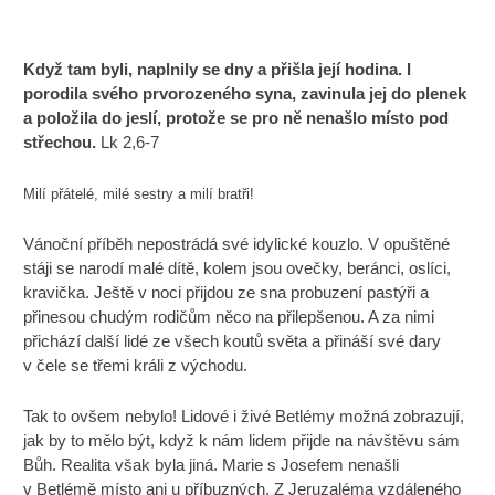
Když tam byli, naplnily se dny a přišla její hodina. I
porodila svého prvorozeného syna, zavinula jej do plenek
a položila do jeslí, protože se pro ně nenašlo místo pod
střechou.
Lk 2,6-7
Milí přátelé, milé sestry a milí bratři!
Vánoční příběh nepostrádá své idylické kouzlo. V opuštěné
stáji se narodí malé dítě, kolem jsou ovečky, beránci, oslíci,
kravička. Ještě v noci přijdou ze sna probuzení pastýři a
přinesou chudým rodičům něco na přilepšenou. A za nimi
přichází další lidé ze všech koutů světa a přináší své dary
v čele se třemi králi z východu.
Tak to ovšem nebylo! Lidové i živé Betlémy možná zobrazují,
jak by to mělo být, když k nám lidem přijde na návštěvu sám
Bůh. Realita však byla jiná. Marie s Josefem nenašli
v Betlémě místo ani u příbuzných. Z Jeruzaléma vzdáleného