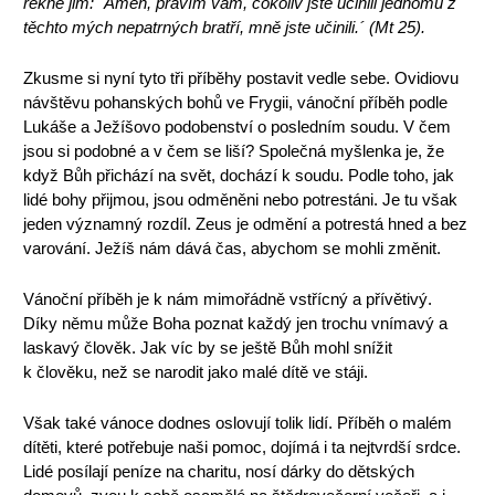
řekne jim: `Amen, pravím vám, cokoliv jste učinili jednomu z
těchto mých nepatrných bratří, mně jste učinili.´ (Mt 25).
Zkusme si nyní tyto tři příběhy postavit vedle sebe. Ovidiovu
návštěvu pohanských bohů ve Frygii, vánoční příběh podle
Lukáše a Ježíšovo podobenství o posledním soudu. V čem
jsou si podobné a v čem se liší? Společná myšlenka je, že
když Bůh přichází na svět, dochází k soudu. Podle toho, jak
lidé bohy přijmou, jsou odměněni nebo potrestáni. Je tu však
jeden významný rozdíl. Zeus je odmění a potrestá hned a bez
varování. Ježíš nám dává čas, abychom se mohli změnit.
Vánoční příběh je k nám mimořádně vstřícný a přívětivý.
Díky němu může Boha poznat každý jen trochu vnímavý a
laskavý člověk. Jak víc by se ještě Bůh mohl snížit
k člověku, než se narodit jako malé dítě ve stáji.
Však také vánoce dodnes oslovují tolik lidí. Příběh o malém
dítěti, které potřebuje naši pomoc, dojímá i ta nejtvrdší srdce.
Lidé posílají peníze na charitu, nosí dárky do dětských