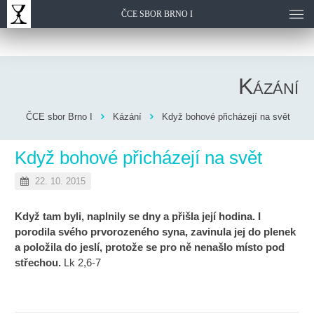
ČCE SBOR BRNO I
Kázání
ČCE sbor Brno I
Kázání
Když bohové přicházejí na svět
Když bohové přicházejí na svět
22. 10. 2015
Když tam byli, naplnily se dny a přišla její hodina. I
porodila svého prvorozeného syna, zavinula jej do plenek
a položila do jeslí, protože se pro ně nenašlo místo pod
střechou.
Lk 2,6-7