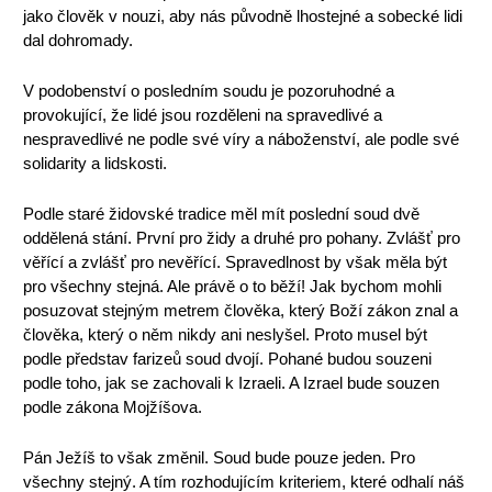
jako člověk v nouzi, aby nás původně lhostejné a sobecké lidi
dal dohromady.
V podobenství o posledním soudu je pozoruhodné a
provokující, že lidé jsou rozděleni na spravedlivé a
nespravedlivé ne podle své víry a náboženství, ale podle své
solidarity a lidskosti.
Podle staré židovské tradice měl mít poslední soud dvě
oddělená stání. První pro židy a druhé pro pohany. Zvlášť pro
věřící a zvlášť pro nevěřící. Spravedlnost by však měla být
pro všechny stejná. Ale právě o to běží! Jak bychom mohli
posuzovat stejným metrem člověka, který Boží zákon znal a
člověka, který o něm nikdy ani neslyšel. Proto musel být
podle představ farizeů soud dvojí. Pohané budou souzeni
podle toho, jak se zachovali k Izraeli. A Izrael bude souzen
podle zákona Mojžíšova.
Pán Ježíš to však změnil. Soud bude pouze jeden. Pro
všechny stejný. A tím rozhodujícím kriteriem, které odhalí náš