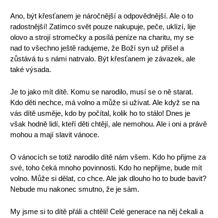
Ano, být křesťanem je náročnější a odpovědnější. Ale o to
radostnější! Zatímco svět pouze nakupuje, peče, uklízí, lije
olovo a strojí stromečky a posílá peníze na charitu, my se
nad to všechno ještě radujeme, že Boží syn už přišel a
zůstává tu s námi natrvalo. Být křesťanem je závazek, ale
také výsada.
Je to jako mít dítě. Komu se narodilo, musí se o ně starat.
Kdo děti nechce, má volno a může si užívat. Ale když se na
vás dítě usměje, kdo by počítal, kolik ho to stálo! Dnes je
však hodně lidí, kteří děti chtějí, ale nemohou. Ale i oni a právě
mohou a mají slavit vánoce.
O vánocích se totiž narodilo dítě nám všem. Kdo ho přijme za
své, toho čeká mnoho povinnosti. Kdo ho nepřijme, bude mít
volno. Může si dělat, co chce. Ale jak dlouho ho to bude bavit?
Nebude mu nakonec smutno, že je sám.
My jsme si to dítě přáli a chtěli! Celé generace na něj čekali a