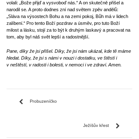
volali: „Bože přijď a vysvoboď nás.“ A on skutečně přišel a
narodil se. A proto dodnes zní nad světem zpěv andělů:
„Sláva na výsostech Bohu a na zemi pokoj, Bůh má v lidech
zalíbení.“ Pro tento Boží pozdrav a úsměv, pro tuto Boží
milost a lásku, stojí za to být k druhým laskavý a pracovat na
tom, aby byl náš svět lepší a radostnější.
Pane, díky že jsi přišel. Díky, že jsi nám ukázal, kde tě máme
hledat. Díky, že jsi s námi v nouzi i dostatku, ve štěstí i
v neštěstí, v radosti i bolesti, v nemoci i ve zdraví. Amen.
Probuzeníčko
Ježíšův křest