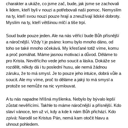
charakter a ukáže, co jsme zač, bude, jak jsme se zachovali
k lidem, kteří byli v nouzi a potřebovali naši pomoc. Nemyslím
na ty, kteří svou nouzi pouze hrají a zneužívají lidské dobroty.
Myslím na ty, kteří většinou mlčí a tiše trpí.
Soud bude pouze jeden. Ale na nás věřící bude Bůh přísnější
a náročnější. Vždy´t je psáno: komu bylo mnoho dáno, od
toho se také mnoho očekává. My křesťané totiž víme, komu
a proč pomáhat. Máme jasnou motivaci a důvod. Děláme to
pro Krista. Nevěřícího vede jeho soucit a láska. Dokáže se
rozdělit, někdy dá i tu poslední husu, ale nemá žádnou
záruku, že to má smysl. Je to pouze jeho intuice, dobrá vůle a
soucit. Ale my víme, proč to děláme a jaký to má smysl a
protože se nemůže na nic vymlouvat.
A tu nás napadne hříšná myšlenka. Nebylo by bývalo lepší
zůstat nevěřícími. Takhle to máme náročnější a přísnější. Kdo
slaví vánoce, ten už ví, kdy a kde k nám Bůh přichází. Kdo
zpívá: Narodil se Kristus Pán, nemá kam otočit hlavu a
uhnout pohledem.