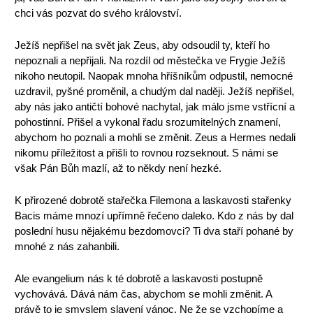
chci vás pozvat do svého království.
Ježíš nepřišel na svět jak Zeus, aby odsoudil ty, kteří ho
nepoznali a nepřijali. Na rozdíl od městečka ve Frygie Ježíš
nikoho neutopil. Naopak mnoha hříšníkům odpustil, nemocné
uzdravil, pyšné proměnil, a chudým dal naději. Ježíš nepřišel,
aby nás jako antičtí bohové nachytal, jak málo jsme vstřícní a
pohostinní. Přišel a vykonal řadu srozumitelných znamení,
abychom ho poznali a mohli se změnit. Zeus a Hermes nedali
nikomu příležitost a přišli to rovnou rozseknout. S námi se
však Pán Bůh mazlí, až to někdy není hezké.
K přirozené dobrotě stařečka Filemona a laskavosti stařenky
Bacis máme mnozí upřímně řečeno daleko. Kdo z nás by dal
poslední husu nějakému bezdomovci? Ti dva staří pohané by
mnohé z nás zahanbili.
Ale evangelium nás k té dobrotě a laskavosti postupně
vychovává. Dává nám čas, abychom se mohli změnit. A
právě to je smyslem slavení vánoc. Ne že se vzchopíme a