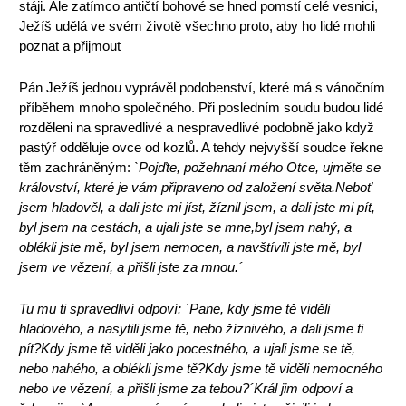
stáji. Ale zatímco antičtí bohové se hned pomstí celé vesnici,
Ježíš udělá ve svém životě všechno proto, aby ho lidé mohli
poznat a přijmout
Pán Ježíš jednou vyprávěl podobenství, které má s vánočním
příběhem mnoho společného. Při posledním soudu budou lidé
rozděleni na spravedlivé a nespravedlivé podobně jako když
pastýř odděluje ovce od kozlů.
A tehdy nejvyšší soudce řekne
těm zachráněným:
`Pojďte, požehnaní mého Otce, ujměte se
království, které je vám připraveno od založení světa.
Neboť
jsem hladověl, a dali jste mi jíst, žíznil jsem, a dali jste mi pít,
byl jsem na cestách, a ujali jste se mne,
byl jsem nahý, a
oblékli jste mě, byl jsem nemocen, a navštívili jste mě, byl
jsem ve vězení, a přišli jste za mnou.´
Tu mu ti spravedliví odpoví: `Pane, kdy jsme tě viděli
hladového, a nasytili jsme tě, nebo žíznivého, a dali jsme ti
pít?
Kdy jsme tě viděli jako pocestného, a ujali jsme se tě,
nebo nahého, a oblékli jsme tě?
Kdy jsme tě viděli nemocného
nebo ve vězení, a přišli jsme za tebou?´Král jim odpoví a