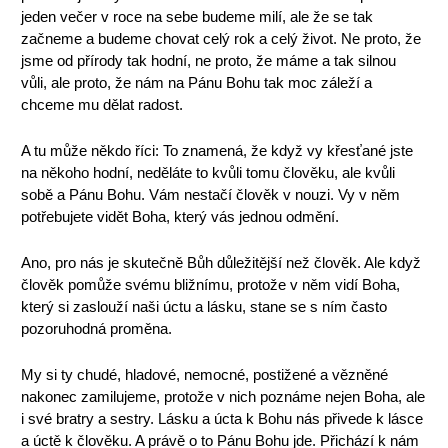
jeden večer v roce na sebe budeme milí, ale že se tak
začneme a budeme chovat celý rok a celý život. Ne proto, že
jsme od přírody tak hodní, ne proto, že máme a tak silnou
vůli, ale proto, že nám na Pánu Bohu tak moc záleží a
chceme mu dělat radost.
A tu může někdo říci: To znamená, že když vy křesťané jste
na někoho hodní, neděláte to kvůli tomu člověku, ale kvůli
sobě a Pánu Bohu. Vám nestačí člověk v nouzi. Vy v něm
potřebujete vidět Boha, který vás jednou odmění.
Ano, pro nás je skutečně Bůh důležitější než člověk. Ale když
člověk pomůže svému bližnímu, protože v něm vidí Boha,
který si zaslouží naši úctu a lásku, stane se s ním často
pozoruhodná proměna.
My si ty chudé, hladové, nemocné, postižené a vězněné
nakonec zamilujeme, protože v nich poznáme nejen Boha, ale
i své bratry a sestry. Lásku a úcta k Bohu nás přivede k lásce
a úctě k člověku. A právě o to Pánu Bohu jde. Přichází k nám