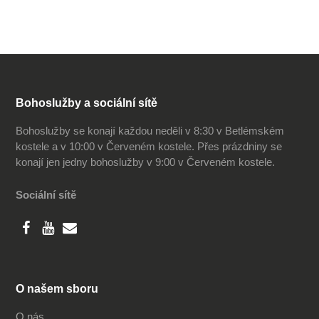
Bohoslužby a sociální sítě
Bohoslužby se konají každou neděli v 8:30 v Betlémském
kostele a v 10:00 v Červeném kostele. Přes prázdniny se
konají jen jedny bohoslužby v 9:00 v Červeném kostele.
Sociální sítě
O našem sboru
O nás