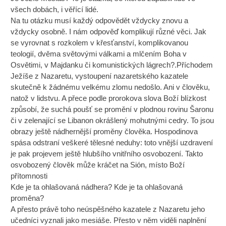
všech dobách, i věřící lidé.
Na tu otázku musí každý odpovědět vždycky znovu a
vždycky osobně. I nám odpověď komplikují různé věci. Jak
se vyrovnat s rozkolem v křesťanství, komplikovanou
teologií, dvěma světovými válkami a mlčením Boha v
Osvětimi, v Majdanku či komunistických lágrech?.Příchodem
Ježíše z Nazaretu, vystoupení nazaretského kazatele
skutečně k žádnému velkému zlomu nedošlo. Ani v člověku,
natož v lidstvu. A přece podle prorokova slova Boží blízkost
způsobí, že suchá poušť se promění v plodnou rovinu Šaronu
či v zelenající se Libanon okrášlený mohutnými cedry. To jsou
obrazy ještě nádhernější proměny člověka. Hospodinova
spása odstraní veškeré tělesné neduhy: toto vnější uzdravení
je pak projevem ještě hlubšího vnitřního osvobození. Takto
osvobozený člověk může kráčet na Sión, místo Boží
přítomnosti
Kde je ta ohlašovaná nádhera? Kde je ta ohlašovaná
proměna?
A přesto právě toho neúspěšného kazatele z Nazaretu jeho
učedníci vyznali jako mesiáše. Přesto v něm viděli naplnění