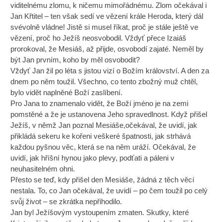
viditelnému zlomu, k ničemu mimořádnému. Zlom očekával i
Jan Křtitel – ten však sedí ve vězení krále Heroda, který dál
svévolně vládne! Jistě si musel říkat, proč je stále ještě ve
vězení, proč ho Ježíš neosvobodil. Vždyť přece Izaiáš
prorokoval, že Mesiáš, až přijde, osvobodí zajaté. Neměl by
být Jan prvním, koho by měl osvobodit?
Vždyť Jan žil po léta s jistou vizí o Božím království. A den za
dnem po něm toužil. Všechno, co tento zbožný muž chtěl,
bylo vidět naplněné Boží zaslíbení.
Pro Jana to znamenalo vidět, že Boží jméno je na zemi
pomstěné a že je ustanovena Jeho spravedlnost. Když přišel
Ježíš, v němž Jan poznal Mesiáše,očekával, že uvidí, jak
přikládá sekeru ke kořeni veškeré špatnosti, jak strhává
každou pyšnou věc, která se na něm uráží. Očekával, že
uvidí, jak hříšní hynou jako plevy, podťati a páleni v
neuhasitelném ohni.
Přesto se teď, kdy přišel den Mesiáše, žádná z těch věcí
nestala. To, co Jan očekával, že uvidí – po čem toužil po celý
svůj život – se zkrátka nepřihodilo.
Jan byl Ježíšovým vystoupením zmaten. Skutky, které