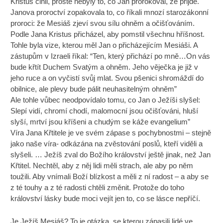
Kristus činil, prostě nebyly to, co Jan prorokoval, že přijde.
Janova proroctví zopakovala to, co říkali mnozí starozákonní
proroci: že Mesiáš zjeví svou sílu ohněm a očišťováním.
Podle Jana Kristus přicházel, aby pomstil všechnu hříšnost.
Tohle byla vize, kterou měl Jan o přicházejícím Mesiáši. A
zástupům v Izraeli říkal: “Ten, který přichází po mně…On vás
bude křtít Duchem Svatým a ohněm. Jeho věječka je již v
jeho ruce a on vyčistí svůj mlat. Svou pšenici shromáždí do
obilnice, ale plevy bude pálit neuhasitelným ohněm”
Ale tohle vůbec neodpovídalo tomu, co Jan o Ježíši slyšel:
Slepí vidí, chromí chodí, malomocní jsou očišťováni, hluší
slyší, mrtví jsou kříšeni a chudým se káže evangelium”
Víra Jana Křtitele je ve svém zápase s pochybnostmi – stejně
jako naše víra- odkázána na zvěstování poslů, kteří viděli a
slyšeli. … Ježíš zval do Božího království ještě jinak, než Jan
Křtitel. Nechtěl, aby z něj lidi měli strach, ale aby po něm
toužili. Aby vnímali Boží blízkost a měli z ní radost – a aby se
z té touhy a z té radosti chtěli změnit. Protože do toho
království lásky bude moci vejít jen to, co se lásce nepříčí.
Je Ježíš Mesiáš? To je otázka, se kterou zápasili lidé ve