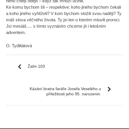
něho chtějí odejít – když tak mnozí učinili.
Ke komu bychom šli – respektive: koho jiného bychom čekali
a koho jiného vyhlíželi? V kom bychom složili svou naději? Ty
máš slova věčného života. Ty jsi ten o kterém mluvili proroci.
Jsi mesiáš…. s tímto vyznáním chceme jít i letošním
adventem.
O. Tydlitátová
Žalm 103
Kázání bratra faráře Josefa Veselého u
příležitosti jeho 95. narozenin.