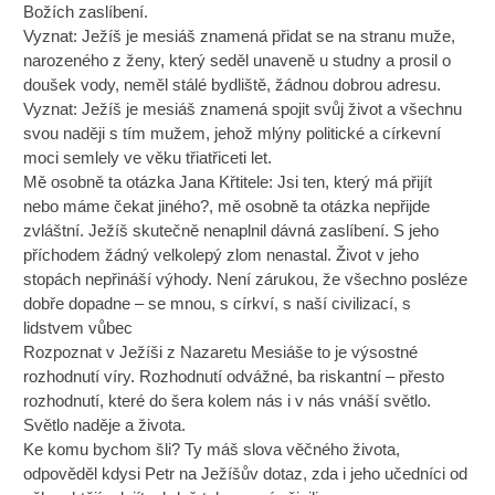
Božích zaslíbení.
Vyznat: Ježíš je mesiáš znamená přidat se na stranu muže,
narozeného z ženy, který seděl unaveně u studny a prosil o
doušek vody, neměl stálé bydliště, žádnou dobrou adresu.
Vyznat: Ježíš je mesiáš znamená spojit svůj život a všechnu
svou naději s tím mužem, jehož mlýny politické a církevní
moci semlely ve věku třiatřiceti let.
Mě osobně ta otázka Jana Křtitele: Jsi ten, který má přijít
nebo máme čekat jiného?, mě osobně ta otázka nepřijde
zvláštní. Ježíš skutečně nenaplnil dávná zaslíbení. S jeho
příchodem žádný velkolepý zlom nenastal. Život v jeho
stopách nepřináší výhody. Není zárukou, že všechno posléze
dobře dopadne – se mnou, s církví, s naší civilizací, s
lidstvem vůbec
Rozpoznat v Ježíši z Nazaretu Mesiáše to je výsostné
rozhodnutí víry. Rozhodnutí odvážné, ba riskantní – přesto
rozhodnutí, které do šera kolem nás i v nás vnáší světlo.
Světlo naděje a života.
Ke komu bychom šli? Ty máš slova věčného života,
odpověděl kdysi Petr na Ježíšův dotaz, zda i jeho učedníci od