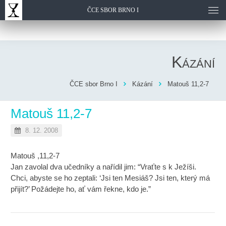
ČCE SBOR BRNO I
Kázání
ČCE sbor Brno I
Kázání
Matouš 11,2-7
Matouš 11,2-7
8. 12. 2008
Matouš ,11,2-7
Jan zavolal dva učedníky a nařídil jim: “Vraťte s k Ježíši.
Chci, abyste se ho zeptali: ‘Jsi ten Mesiáš? Jsi ten, který má
přijít?’ Požádejte ho, ať vám řekne, kdo je.”