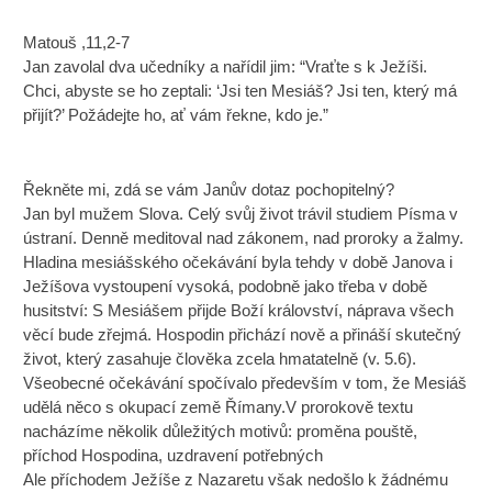
Matouš ,11,2-7
Jan zavolal dva učedníky a nařídil jim: “Vraťte s k Ježíši.
Chci, abyste se ho zeptali: ‘Jsi ten Mesiáš? Jsi ten, který má
přijít?’ Požádejte ho, ať vám řekne, kdo je.”
Řekněte mi, zdá se vám Janův dotaz pochopitelný?
Jan byl mužem Slova. Celý svůj život trávil studiem Písma v
ústraní. Denně meditoval nad zákonem, nad proroky a žalmy.
Hladina mesiášského očekávání byla tehdy v době Janova i
Ježíšova vystoupení vysoká, podobně jako třeba v době
husitství: S Mesiášem přijde Boží království, náprava všech
věcí bude zřejmá. Hospodin přichází nově a přináší skutečný
život, který zasahuje člověka zcela hmatatelně (v. 5.6).
Všeobecné očekávání spočívalo především v tom, že Mesiáš
udělá něco s okupací země Římany.V prorokově textu
nacházíme několik důležitých motivů: proměna pouště,
příchod Hospodina, uzdravení potřebných
Ale příchodem Ježíše z Nazaretu však nedošlo k žádnému