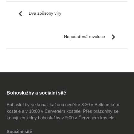
Dva způsoby víry
Nepodařená revoluce
Bohoslužby a sociální sítě
Bohoslužby se konají každou neděli v 8:30 v Betlémském
kostele a v 10:00 v Červeném kostele. Přes prázdniny se
konají jen jedny bohoslužby v 9:00 v Červeném kostele.
Sociální sítě