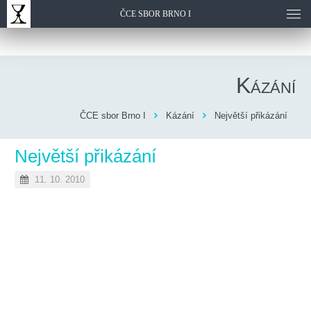
ČCE SBOR BRNO I
Kázání
ČCE sbor Brno I
Kázání
Největší přikázání
Největší přikázání
11. 10. 2010
Přistoupil k němu jeden ze zákoníků, který slyšel
jejich rozhovor a shledal, že jim dobře odpověděl.
Zeptal se ho: “Které přikázání je první ze všech?”