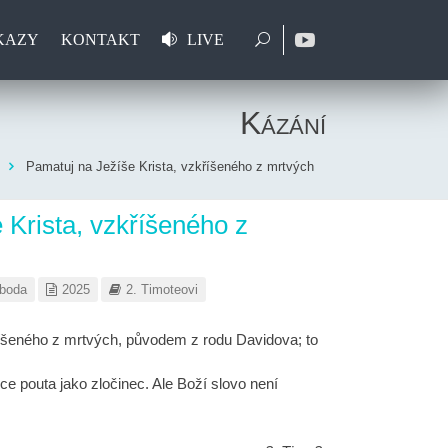
KAZY
KONTAKT
LIVE
Kázání
Pamatuj na Ježíše Krista, vzkříšeného z mrtvých
 Krista, vzkříšeného z
oboda
2025
2. Timoteovi
íšeného z mrtvých, původem z rodu Davidova; to
e pouta jako zločinec. Ale Boží slovo není