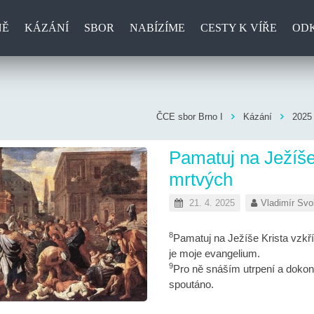
NĚ
KÁZÁNÍ
SBOR
NABÍZÍME
CESTY K VÍŘE
OD
ČCE sbor Brno I
Kázání
2025
Pamatuj na Ježíše
mrtvých
21. 4. 2025
Vladimír Sv
8
Pamatuj na Ježíše Krista vzkř
je moje evangelium.
9
Pro ně snáším utrpení a dokonc
spoutáno.