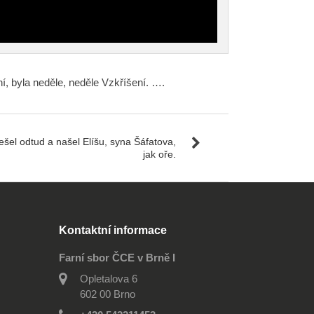
í, byla neděle, neděle Vzkříšení. ….
šel odtud a našel Elíšu, syna Šáfatova,
jak oře.
Kontaktní informace
Farní sbor ČCE v Brně I
Opletalova 6
602 00 Brno