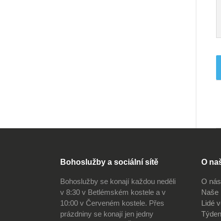
Bohoslužby a sociální sítě
O na
Bohoslužby se konají každou neděli
O nás
v 8:30 v Betlémském kostele a v
Naše 
10:00 v Červeném kostele. Přes
Lidé 
prázdniny se konají jen jedny
Týden