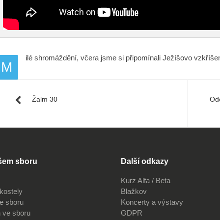
ilé shromáždění, včera jsme si připomínali Ježíšovo vzkříšen
M
Žalm 30
Ode
šem sboru
Další odkazy
Kurz Alfa / Beta
kostely
Blažkov
ve sboru
Koncerty a výstavy
 ve sboru
GDPR