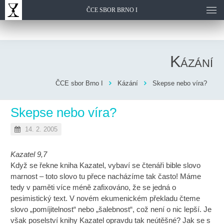
ČCE SBOR BRNO I
Kázání
ČCE sbor Brno I
Kázání
Skepse nebo víra?
Skepse nebo víra?
14. 2. 2005
Kazatel 9,7
Když se řekne kniha Kazatel, vybaví se čtenáři bible slovo
marnost – toto slovo tu přece nacházíme tak často! Máme
tedy v paměti více méně zafixováno, že se jedná o
pesimistický text. V novém ekumenickém překladu čteme
slovo „pomíjitelnost“ nebo „šalebnost“, což není o nic lepší. Je
však poselství knihy Kazatel opravdu tak neútěšné? Jak se s