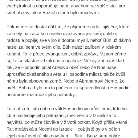
vychytralost a doporučuje nám, abychom se spíše stali pro
svět blázny, ale v Božích očích byli moudrými.
Pokusíme se dostat dál tím, že přijmeme radu i ujištění, které
zazněly na začátku našeho uvažování: jez svůj chléb s
radostí a popíjej své víno s dobrou myslí, neboť Bůh už dávno
našel zalíbení ve tvém díle. Bůh nalezl zalíbení v lidském
konání. To je přece evangelium, dobrá zpráva. Vzpomeňme
si, že se vlastně v bibli často opakuje. Někdy zní například
tak, že Hospodin přijal Abelovu oběť nebo že Noe našel
uprostřed zkaženého světa u Hospodina milost, takže kvůli
němu byla obnovena země. Nebo o Abrahamovi čteme, že
uvěřil Bohu a bylo mu to počteno za spravedlnost a Hospodin
nesmírně rozmnožil jeho potomky.
Tuto přízeň, tuto dobrou vůli Hospodinovu vůči tomu, kdo ho
ctí a následuje jeho přikázání, měli věřící v Izraeli za to
největší, co může člověka v životě potkat. Když přišla věrná
Rut moábská s Noemi do Izraele – což jistě bylo v očích
jejich současníků bláznovstvím – říká jí Boaz:sem dobře