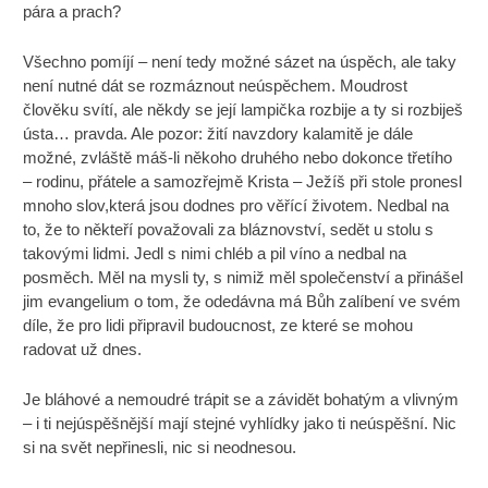
pára a prach?
Všechno pomíjí – není tedy možné sázet na úspěch, ale taky
není nutné dát se rozmáznout neúspěchem. Moudrost
člověku svítí, ale někdy se její lampička rozbije a ty si rozbiješ
ústa… pravda. Ale pozor: žití navzdory kalamitě je dále
možné, zvláště máš-li někoho druhého nebo dokonce třetího
– rodinu, přátele a samozřejmě Krista – Ježíš při stole pronesl
mnoho slov,která jsou dodnes pro věřící životem. Nedbal na
to, že to někteří považovali za bláznovství, sedět u stolu s
takovými lidmi. Jedl s nimi chléb a pil víno a nedbal na
posměch. Měl na mysli ty, s nimiž měl společenství a přinášel
jim evangelium o tom, že odedávna má Bůh zalíbení ve svém
díle, že pro lidi připravil budoucnost, ze které se mohou
radovat už dnes.
Je bláhové a nemoudré trápit se a závidět bohatým a vlivným
– i ti nejúspěšnější mají stejné vyhlídky jako ti neúspěšní. Nic
si na svět nepřinesli, nic si neodnesou.