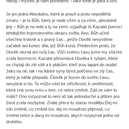
někdy i mysleli, je nám pověděno – také tohle je pára a stín.
Je jen jedno Absolutno, které je pravé a proto nepodléhá
zmaru – je to Bůh, který je nade vším a za vším, absolutně
jiný – Bůh je na nebi a ty na zemi, vyjadřuje to Kazatel pomocí
tehdejšího trojvrstevného obrazu světa. Ano, Bůh učinil
všechno krásně a v pravý čas…jenže člověk nevystihne
začátek ani konec díla, jež Bůh koná. Především proto, že
člověk nezná ani svůj čas. Vůči svému času jsme my všichni
zcela bezmocní. Kazatel přirovnává člověka k rybám, které
se chytají do zlé sítě a k ptákům, kteří jsou lapáni do osidel.
Jako na ně, tak i na lidské syny bývá políčeno ve zlý čas,
který je náhle přepadá. Člověk je hozen do svého času,
nevybral si ho. To může vést ke střízlivosti, k uměřenosti,
která zná svou míru v tom, co nelze změnit. Zdá se vám to
málo? Ono rozpoznat to není až tak jednoduché a přitom pro
život zcela nezbytné. Znáte přece tu starou modlitbu:Dej mi
sílu změnit, co změnit lze, dej mi moudrost přijmout, co
změnit nelze a daruj mi moudrost, abych rozpoznal jedno od
druhého.