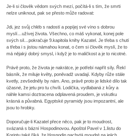
Je-li si člověk vědom svých mezí, počítá-li s tím, že smrti
nelze uniknout, pak se přesto může radovat:
Jdi, jez svůj chléb s radostí a popíjej své víno s dobrou
myslí…užívej života. Všechno, co máš vykonat, konej pole
svých sil…pokračuje 9.kapitola knihy Kazatel. Je třeba s chutí
a třeba i s jistou námahou konat, o čem si člověk myslí, že to
má nějaký dobrý smysl, i když je to maličkost a je to nicotné.
Právě proto, že života je nakrátce, je potřebí napřít síly. Řekl
básník, že miluje květy, poněvadž uvadají. Kdyby růže stále
kvetly, zevšedněly by nám. Ano, právě proto je lidské dílo tak
úžasné, že jetu pro tu chvíli. Lodička, vydlabaná z kůry a
náhle kamsi doztracena odplavená proudem, je vskutku
krásná a půvabná. Egyptské pyramidy jsou impozantní, ale
jsou to hrobky.
Doporučuje-li Kazatel přece něco, pak je to moudrost,
svázaná s bázní Hospodinovou. Apoštol Pavel v 1.listu do
Korintu také říká, že Hospodin nachytá moudré na jejich