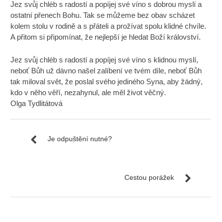
Jez svůj chléb s radostí a popíjej své víno s dobrou myslí a
ostatní přenech Bohu. Tak se můžeme bez obav scházet
kolem stolu v rodině a s přáteli a prožívat spolu klidné chvíle.
A přitom si připomínat, že nejlepší je hledat Boží království.
Jez svůj chléb s radostí a popíjej své víno s klidnou myslí,
neboť Bůh už dávno našel zalíbení ve tvém díle, neboť Bůh
tak miloval svět, že poslal svého jediného Syna, aby žádný,
kdo v něho věří, nezahynul, ale měl život věčný.
Olga Tydlitátová
Je odpuštění nutné?
Cestou porážek