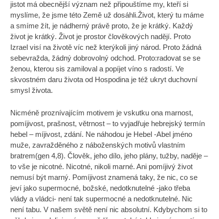
jistot má obecnější význam než připouštíme my, kteří si
myslíme, že jsme této Země už dosáhli.Život, který tu máme
a smíme žít, je nádherný právě proto, že je krátký. Každý
život je krátký. Život je prostor člověkových nadějí. Proto
Izrael visí na životě víc než kterýkoli jiný národ. Proto žádná
sebevražda, žádný dobrovolný odchod. Proto:radovat se se
ženou, kterou sis zamiloval a popíjet víno s radostí. Ve
skvostném daru života od Hospodina je též ukryt duchovní
smysl života.
Nicméně proznívajícím motivem je vskutku ona marnost,
pomíjivost, prašnost, větrnost – to vyjadřuje hebrejský termín
hebel – míjivost, zdání. Ne náhodou je Hebel -Abel jméno
muže, zavražděného z náboženských motivů vlastním
bratrem(gen 4,8). Člověk, jeho dílo, jeho plány, tužby, naděje –
to vše je nicotné. Nicotné, nikoli marné. Ani pomíjivý život
nemusí být marný. Pomíjivost znamená taky, že nic, co se
jeví jako supermocné, božské, nedotknutelné -jako třeba
vlády a vládci- není tak supermocné a nedotknutelné. Nic
není tabu. V našem světě není nic absolutní. Kdybychom si to