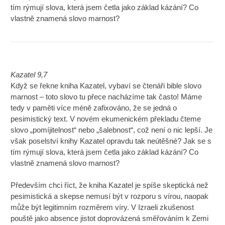
tím rýmují slova, která jsem četla jako základ kázání? Co
vlastně znamená slovo marnost?
Kazatel 9,7
Když se řekne kniha Kazatel, vybaví se čtenáři bible slovo
marnost – toto slovo tu přece nacházíme tak často! Máme
tedy v paměti více méně zafixováno, že se jedná o
pesimistický text. V novém ekumenickém překladu čteme
slovo „pomíjitelnost“ nebo „šalebnost“, což není o nic lepší. Je
však poselství knihy Kazatel opravdu tak neútěšné? Jak se s
tím rýmují slova, která jsem četla jako základ kázání? Co
vlastně znamená slovo marnost?
Především chci říct, že kniha Kazatel je spíše skeptická než
pesimistická a skepse nemusí být v rozporu s vírou, naopak
může být legitimním rozměrem víry. V Izraeli zkušenost
pouště jako absence jistot doprovázená směřováním k Zemi