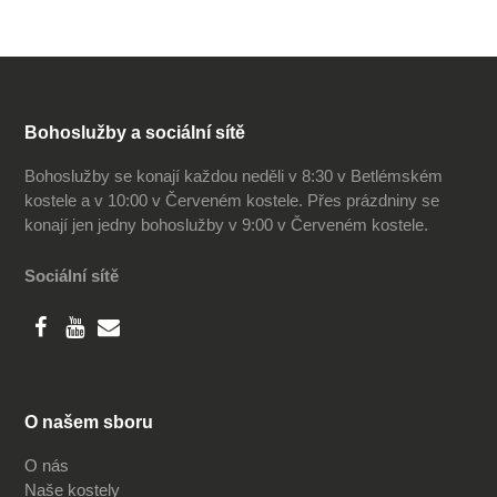
Bohoslužby a sociální sítě
Bohoslužby se konají každou neděli v 8:30 v Betlémském
kostele a v 10:00 v Červeném kostele. Přes prázdniny se
konají jen jedny bohoslužby v 9:00 v Červeném kostele.
Sociální sítě
O našem sboru
O nás
Naše kostely