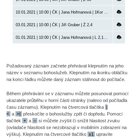
10.01.2021 | 10:00 | ČK | Jana Hofmanová | 1Kor 1,26
03.01.2021 | 10:00 | ČK | Jiří Gruber | Ž 2,4
01.01.2021 | 10:00 | ČK | Jana Hofmanová | L 2,15-20 | VP
Požadovaný záznam začnete přehrávat klepnutím na jeho
název v seznamu bohoslužeb. Klepnutím na ikonku obláčku
na konci řádku můžete daný záznam stáhnout do počítače.
Během přehrávání se v záznamu můžete posunovat pomocí
ukazatele průběhu v horní části stránky (nalevo od počítadla
času záznamu). Klepnutím na čtvercová tlačítka
|
<
a
>|
přeskočíte o bohoslužby zpět či dopředu. Pomocí
tlačítek
+
a
–
si můžete zvýšit či snížit hlasitost zvuku
(ovladače hlasitosti se nezobrazují v mobilním zobrazení na
výšku). Klepnutím na čtvercové tlačítko
x1
upravíte