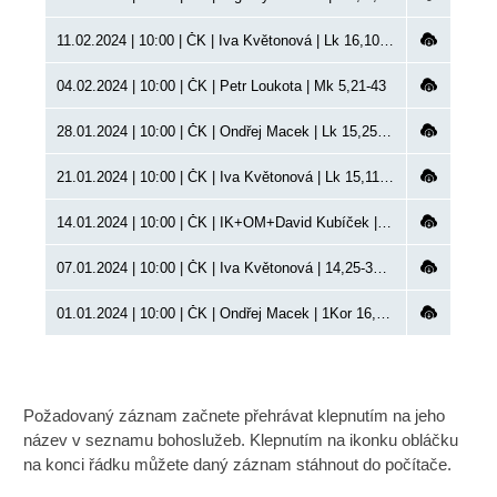
11.02.2024 | 10:00 | ČK | Iva Květonová | Lk 16,10-18
04.02.2024 | 10:00 | ČK | Petr Loukota | Mk 5,21-43
28.01.2024 | 10:00 | ČK | Ondřej Macek | Lk 15,25-32
21.01.2024 | 10:00 | ČK | Iva Květonová | Lk 15,11-24 | křest
14.01.2024 | 10:00 | ČK | IK+OM+David Kubíček | Lk 13,34;15,1-8 | společně s CB Královopolská
07.01.2024 | 10:00 | ČK | Iva Květonová | 14,25-35 | křest, vstup do sboru
01.01.2024 | 10:00 | ČK | Ondřej Macek | 1Kor 16,14 | Nový rok, VP
Požadovaný záznam začnete přehrávat klepnutím na jeho
název v seznamu bohoslužeb. Klepnutím na ikonku obláčku
na konci řádku můžete daný záznam stáhnout do počítače.