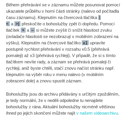
Během přehrávání se v záznamu můžete posunovat pomocí
ukazatele průběhu v horní části stránky (nalevo od počítadla
času záznamu). Klepnutím na čtvercová tlačítka
|
<
a
>|
přeskočíte o bohoslužby zpět či dopředu. Pomocí
tlačítek
+
a
–
si můžete zvýšit či snížit hlasitost zvuku
(ovladače hlasitosti se nezobrazují v mobilním zobrazení na
výšku). Klepnutím na čtvercové tlačítko
x1
upravíte
postupně rychlost přehrávání v rozsahu x0.5 (přehrává
pomaleji) až x3 (přehrává rychleji). V případě, že si s tímto
tlačítkem nevíte rady, a záznam se přehrává pomaleji či
rychleji, aniž byste chtěli, stačí znovu načíst stránku např.
klepnutím na výběr roku v menu nalevo (v mobilním
zobrazení dole) a znovu spustit záznam.
Bohoslužby jsou do archivu přidávány s určitým zpožděním,
je tedy normální, že v neděli odpoledne tu nenajdete
bohoslužby z rána. Aktuální bohoslužby nicméně většinou
ihned po jejich skončení můžete najít
v našem videoarchivu
.