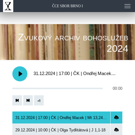
ČCE SBOR BRNO I
Zvukový archiv bohoslužeb
2024
31.12.2024 | 17:00 | ČK | Ondřej Macek | Mt 13,24-30,36-43 | silvestrovská bohoslužba
00:00
×
1
31.12.2024 | 17:00 | ČK | Ondřej Macek | Mt 13,24-30,36-43 | silvestrovská bohoslužba
29.12.2024 | 10:00 | ČK | Olga Tydlitátová | J 1,1-18