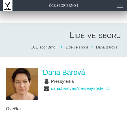
ČCE SBOR BRNO I
Lidé ve sboru
ČCE sbor Brno I
Lidé ve sboru
Dana Bärová
Dana Bärová
Presbyterka
dana.barova@cervenykostel.cz
Ovečka