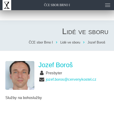
ČCE SBOR BRNO I
Lidé ve sboru
ČCE sbor Brno I
Lidé ve sboru
Jozef Boroš
Jozef Boroš
Presbyter
jozef.boros@cervenykostel.cz
Služby na bohoslužby