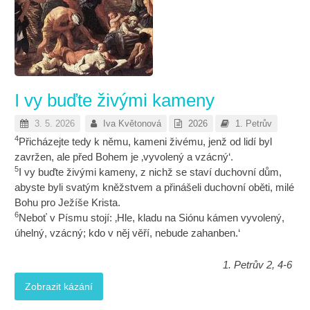
I vy buďte živými kameny
3. 5. 2026
Iva Květonová
2026
1. Petrův
4
Přicházejte tedy k němu, kameni živému, jenž od lidí byl
zavržen, ale před Bohem je ‚vyvolený a vzácný‘.
5
I vy buďte živými kameny, z nichž se staví duchovní dům,
abyste byli svatým kněžstvem a přinášeli duchovní oběti, milé
Bohu pro Ježíše Krista.
6
Neboť v Písmu stojí: ‚Hle, kladu na Siónu kámen vyvolený,
úhelný, vzácný; kdo v něj věří, nebude zahanben.‘
1. Petrův 2, 4-6
Zobrazit kázání