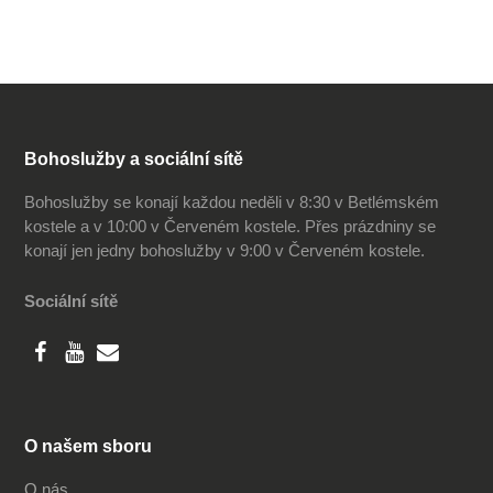
Bohoslužby a sociální sítě
Bohoslužby se konají každou neděli v 8:30 v Betlémském
kostele a v 10:00 v Červeném kostele. Přes prázdniny se
konají jen jedny bohoslužby v 9:00 v Červeném kostele.
Sociální sítě
O našem sboru
O nás