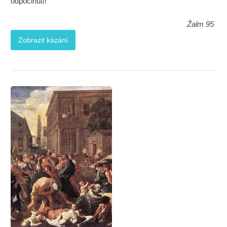
odpočinutí!
Žalm 95
Zobrazit kázání