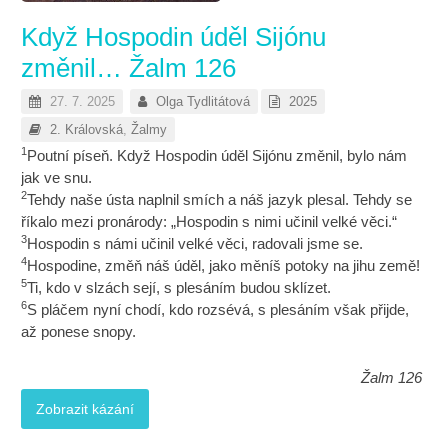
Když Hospodin úděl Sijónu
změnil… Žalm 126
27. 7. 2025
Olga Tydlitátová
2025
2. Královská
,
Žalmy
1
Poutní píseň. Když Hospodin úděl Sijónu změnil, bylo nám
jak ve snu.
2
Tehdy naše ústa naplnil smích a náš jazyk plesal. Tehdy se
říkalo mezi pronárody: „Hospodin s nimi učinil velké věci.“
3
Hospodin s námi učinil velké věci, radovali jsme se.
4
Hospodine, změň náš úděl, jako měníš potoky na jihu země!
5
Ti, kdo v slzách sejí, s plesáním budou sklízet.
6
S pláčem nyní chodí, kdo rozsévá, s plesáním však přijde,
až ponese snopy.
Žalm 126
Zobrazit kázání