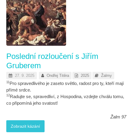
Poslední rozloučení s Jiřím
Gruberem
27. 9. 2025
Ondřej Titěra
2025
Žalmy
11
Pro spravedlivého je zaseto světlo, radost pro ty, kteří mají
přímé srdce.
12
Radujte se, spravedliví, z Hospodina, vzdejte chválu tomu,
co připomíná jeho svatost!
Žalm 97
Zobrazit kázání