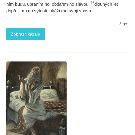
16
ním budu, ubráním ho, obdařím ho slávou,
dlouhých let
dopřeji mu do sytosti, ukáži mu svoji spásu.
Ž 91
Zobrazit kázání