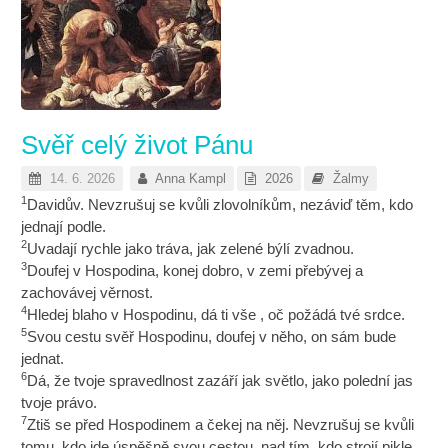
Svěř celý život Pánu
14. 6. 2026
Anna Kampl
2026
Žalmy
1
Davidův. Nevzrušuj se kvůli zlovolníkům, nezáviď těm, kdo
jednají podle.
2
Uvadají rychle jako tráva, jak zelené býlí zvadnou.
3
Doufej v Hospodina, konej dobro, v zemi přebývej a
zachovávej věrnost.
4
Hledej blaho v Hospodinu, dá ti vše , oč požádá tvé srdce.
5
Svou cestu svěř Hospodinu, doufej v něho, on sám bude
jednat.
6
Dá, že tvoje spravedlnost zazáří jak světlo, jako polední jas
tvoje právo.
7
Ztiš se před Hospodinem a čekej na něj. Nevzrušuj se kvůli
tomu, kdo jde úspěšně svou cestou, nad tím, kdo strojí pikle.