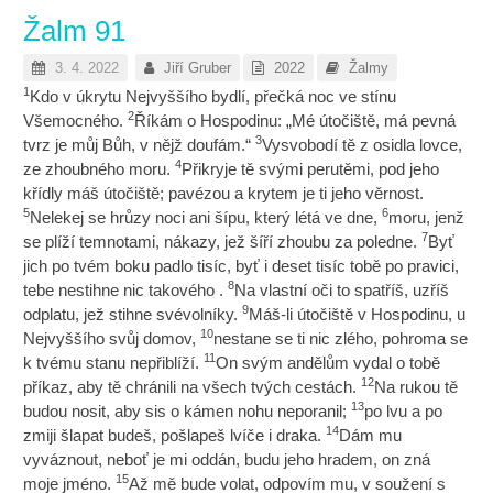
Žalm 91
3. 4. 2022
Jiří Gruber
2022
Žalmy
1
Kdo v úkrytu Nejvyššího bydlí, přečká noc ve stínu
2
Všemocného.
Říkám o Hospodinu: „Mé útočiště, má pevná
3
tvrz je můj Bůh, v nějž doufám.“
Vysvobodí tě z osidla lovce,
4
ze zhoubného moru.
Přikryje tě svými perutěmi, pod jeho
křídly máš útočiště; pavézou a krytem je ti jeho věrnost.
5
6
Nelekej se hrůzy noci ani šípu, který létá ve dne,
moru, jenž
7
se plíží temnotami, nákazy, jež šíří zhoubu za poledne.
Byť
jich po tvém boku padlo tisíc, byť i deset tisíc tobě po pravici,
8
tebe nestihne nic takového .
Na vlastní oči to spatříš, uzříš
9
odplatu, jež stihne svévolníky.
Máš-li útočiště v Hospodinu, u
10
Nejvyššího svůj domov,
nestane se ti nic zlého, pohroma se
11
k tvému stanu nepřiblíží.
On svým andělům vydal o tobě
12
příkaz, aby tě chránili na všech tvých cestách.
Na rukou tě
13
budou nosit, aby sis o kámen nohu neporanil;
po lvu a po
14
zmiji šlapat budeš, pošlapeš lvíče i draka.
Dám mu
vyváznout, neboť je mi oddán, budu jeho hradem, on zná
15
moje jméno.
Až mě bude volat, odpovím mu, v soužení s