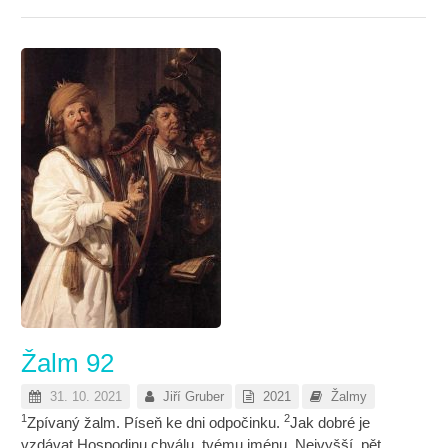
Žalm 92
31. 10. 2021
Jiří Gruber
2021
Žalmy
1
2
Zpívaný žalm. Píseň ke dni odpočinku.
Jak dobré je
vzdávat Hospodinu chválu, tvému jménu, Nejvyšší, pět