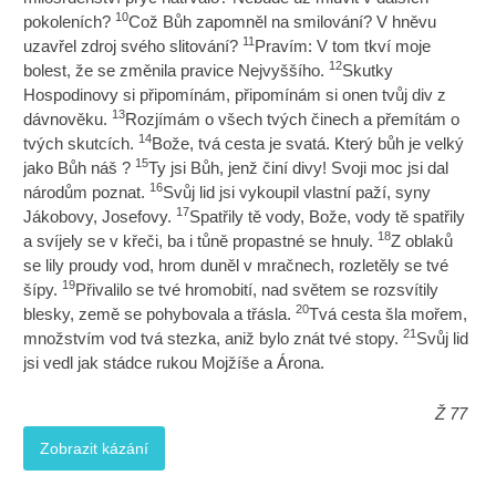
10
pokoleních?
Což Bůh zapomněl na smilování? V hněvu
11
uzavřel zdroj svého slitování?
Pravím: V tom tkví moje
12
bolest, že se změnila pravice Nejvyššího.
Skutky
Hospodinovy si připomínám, připomínám si onen tvůj div z
13
dávnověku.
Rozjímám o všech tvých činech a přemítám o
14
tvých skutcích.
Bože, tvá cesta je svatá. Který bůh je velký
15
jako Bůh náš ?
Ty jsi Bůh, jenž činí divy! Svoji moc jsi dal
16
národům poznat.
Svůj lid jsi vykoupil vlastní paží, syny
17
Jákobovy, Josefovy.
Spatřily tě vody, Bože, vody tě spatřily
18
a svíjely se v křeči, ba i tůně propastné se hnuly.
Z oblaků
se lily proudy vod, hrom duněl v mračnech, rozletěly se tvé
19
šípy.
Přivalilo se tvé hromobití, nad světem se rozsvítily
20
blesky, země se pohybovala a třásla.
Tvá cesta šla mořem,
21
množstvím vod tvá stezka, aniž bylo znát tvé stopy.
Svůj lid
jsi vedl jak stádce rukou Mojžíše a Árona.
Ž 77
Zobrazit kázání