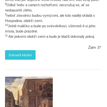
8
Odlož hněv a zanech rozhořčení, nevzrušuj se, ať se
nedopustíš zlého,
9
neboť zlovolníci budou vymýceni, ale kdo naději skládá v
Hospodina, obdrží zemi.
10
Ještě maličko a bude po svévolníkovi, všimneš-li si jeho
místa, bude prázdné.
11
Ale pokorní obdrží zemi a bude je blažit dokonalý pokoj.
Žalm 37
Zobrazit kázání