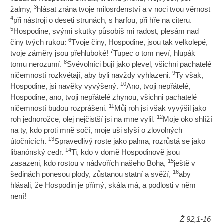
3
žalmy,
hlásat zrána tvoje milosrdenství a v noci tvou věrnost
4
při nástroji o deseti strunách, s harfou, při hře na citeru.
5
Hospodine, svými skutky působíš mi radost, plesám nad
6
činy tvých rukou:
Tvoje činy, Hospodine, jsou tak velkolepé,
7
tvoje záměry jsou přehluboké!
Tupec o tom neví, hlupák
8
tomu nerozumí.
Svévolníci bují jako plevel, všichni pachatelé
9
ničemností rozkvétají, aby byli navždy vyhlazeni.
Ty však,
10
Hospodine, jsi navěky vyvýšený.
Ano, tvoji nepřátelé,
Hospodine, ano, tvoji nepřátelé zhynou, všichni pachatelé
11
ničemností budou rozprášeni.
Můj roh jsi však vyvýšil jako
12
roh jednorožce, olej nejčistší jsi na mne vylil.
Moje oko shlíží
na ty, kdo proti mně sočí, moje uši slyší o zlovolných
13
útočnících.
Spravedlivý roste jako palma, rozrůstá se jako
14
libanónský cedr.
Ti, kdo v domě Hospodinově jsou
15
zasazeni, kdo rostou v nádvořích našeho Boha,
ještě v
16
šedinách ponesou plody, zůstanou statní a svěží,
aby
hlásali, že Hospodin je přímý, skála má, a podlosti v něm
není!
Ž 92,1-16