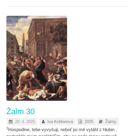
Žalm 30
20. 4. 2025
Iva Květonová
2025
Žalmy
2
Hospodine, tebe vyvyšuji, neboť jsi mě vytáhl z hlubin ,