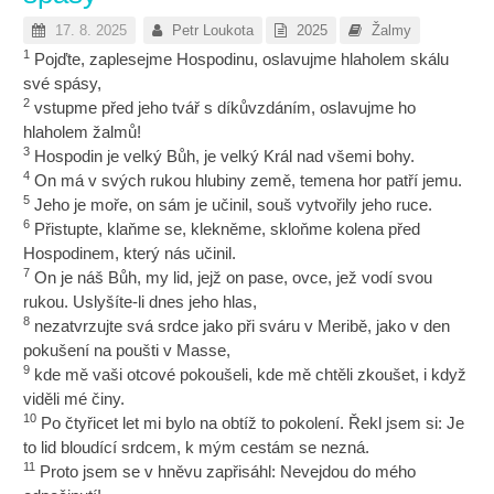
17. 8. 2025
Petr Loukota
2025
Žalmy
1
Pojďte, zaplesejme Hospodinu, oslavujme hlaholem skálu
své spásy,
2
vstupme před jeho tvář s díkůvzdáním, oslavujme ho
hlaholem žalmů!
3
Hospodin je velký Bůh, je velký Král nad všemi bohy.
4
On má v svých rukou hlubiny země, temena hor patří jemu.
5
Jeho je moře, on sám je učinil, souš vytvořily jeho ruce.
6
Přistupte, klaňme se, klekněme, skloňme kolena před
Hospodinem, který nás učinil.
7
On je náš Bůh, my lid, jejž on pase, ovce, jež vodí svou
rukou. Uslyšíte-li dnes jeho hlas,
8
nezatvrzujte svá srdce jako při sváru v Meribě, jako v den
pokušení na poušti v Masse,
9
kde mě vaši otcové pokoušeli, kde mě chtěli zkoušet, i když
viděli mé činy.
10
Po čtyřicet let mi bylo na obtíž to pokolení. Řekl jsem si: Je
to lid bloudící srdcem, k mým cestám se nezná.
11
Proto jsem se v hněvu zapřisáhl: Nevejdou do mého