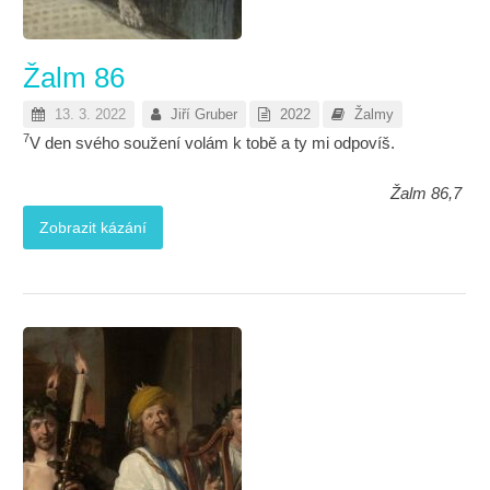
Žalm 86
13. 3. 2022
Jiří Gruber
2022
Žalmy
7
V den svého soužení volám k tobě a ty mi odpovíš.
Žalm 86,7
Zobrazit kázání