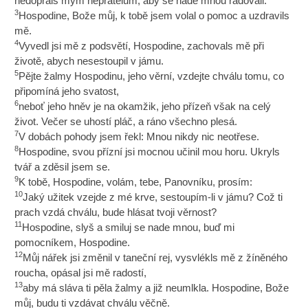
nedopřáls mým nepřátelům, aby se nade mnou radovali.
3
Hospodine, Bože můj, k tobě jsem volal o pomoc a uzdravils
mě.
4
Vyvedl jsi mě z podsvětí, Hospodine, zachovals mě při
životě, abych nesestoupil v jámu.
5
Pějte žalmy Hospodinu, jeho věrní, vzdejte chválu tomu, co
připomíná jeho svatost,
6
neboť jeho hněv je na okamžik, jeho přízeň však na celý
život. Večer se uhostí pláč, a ráno všechno plesá.
7
V dobách pohody jsem řekl: Mnou nikdy nic neotřese.
8
Hospodine, svou přízní jsi mocnou učinil mou horu. Ukryls
tvář a zděsil jsem se.
9
K tobě, Hospodine, volám, tebe, Panovníku, prosím:
10
Jaký užitek vzejde z mé krve, sestoupím-li v jámu? Což ti
prach vzdá chválu, bude hlásat tvoji věrnost?
11
Hospodine, slyš a smiluj se nade mnou, buď mi
pomocníkem, Hospodine.
12
Můj nářek jsi změnil v taneční rej, vysvlékls mě z žíněného
roucha, opásal jsi mě radostí,
13
aby má sláva ti pěla žalmy a již neumlkla. Hospodine, Bože
můj, budu ti vzdávat chválu věčně.