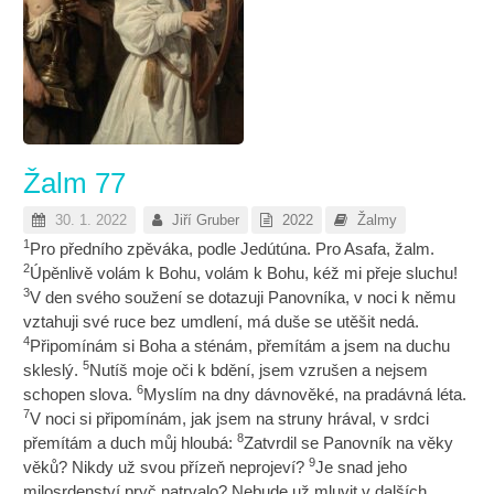
Žalm 77
30. 1. 2022
Jiří Gruber
2022
Žalmy
1
Pro předního zpěváka, podle Jedútúna. Pro Asafa, žalm.
2
Úpěnlivě volám k Bohu, volám k Bohu, kéž mi přeje sluchu!
3
V den svého soužení se dotazuji Panovníka, v noci k němu
vztahuji své ruce bez umdlení, má duše se utěšit nedá.
4
Připomínám si Boha a sténám, přemítám a jsem na duchu
5
skleslý.
Nutíš moje oči k bdění, jsem vzrušen a nejsem
6
schopen slova.
Myslím na dny dávnověké, na pradávná léta.
7
V noci si připomínám, jak jsem na struny hrával, v srdci
8
přemítám a duch můj hloubá:
Zatvrdil se Panovník na věky
9
věků? Nikdy už svou přízeň neprojeví?
Je snad jeho
milosrdenství pryč natrvalo? Nebude už mluvit v dalších