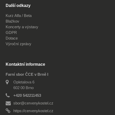
Další odkazy
Kurz Alfa / Beta
Blažkov
Koncerty a výstavy
GDPR
Dotace
Výroční zprávy
Kontaktní informace
Farní sbor ČCE v Brně I
Opletalova 6
602 00 Brno
+420 542211453
sbor@cervenykostel.cz
https://cervenykostel.cz