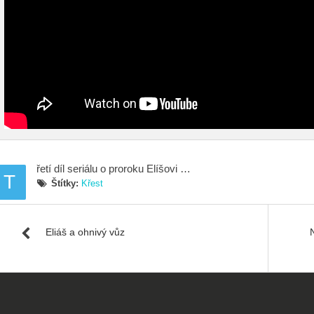
řetí díl seriálu o proroku Elíšovi …
T
Štítky:
Křest
Eliáš a ohnivý vůz