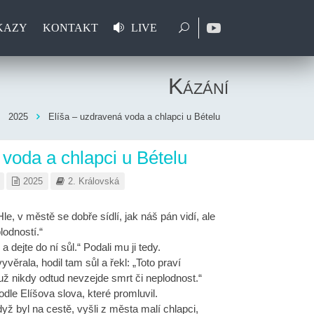
KAZY
KONTAKT
LIVE
Kázání
2025
Elíša – uzdravená voda a chlapci u Bételu
 voda a chlapci u Bételu
2025
2. Královská
le, v městě se dobře sídlí, jak náš pán vidí, ale
lodností.“
a dejte do ní sůl.“ Podali mu ji tedy.
věrala, hodil tam sůl a řekl: „Toto praví
už nikdy odtud nevzejde smrt či neplodnost.“
dle Elíšova slova, které promluvil.
yž byl na cestě, vyšli z města malí chlapci,