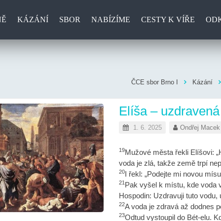
NĚ
KÁZÁNÍ
SBOR
NABÍZÍME
CESTY K VÍŘE
OD
ČCE sbor Brno I
Kázání
Elíša – uzdravená
1. 6. 2025
Ondřej Macek
19
Mužové města řekli Elíšovi: „H
voda je zlá, takže země trpí nep
20
I řekl: „Podejte mi novou mísu 
21
Pak vyšel k místu, kde voda vy
Hospodin: Uzdravuji tuto vodu, 
22
A voda je zdravá až dodnes po
23
Odtud vystoupil do Bét-elu. Kd