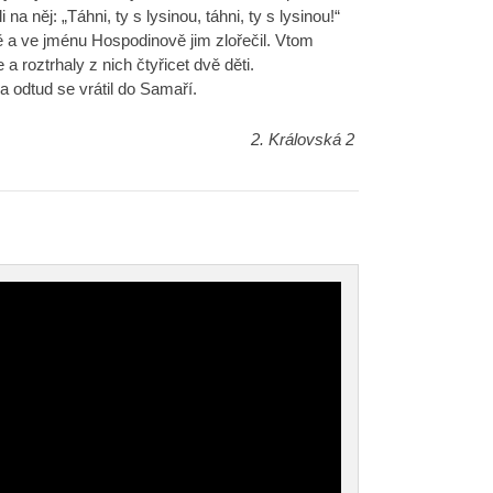
na něj: „Táhni, ty s lysinou, táhni, ty s lysinou!“
ně a ve jménu Hospodinově jim zlořečil. Vtom
 roztrhaly z nich čtyřicet dvě děti.
 odtud se vrátil do Samaří.
2. Královská 2