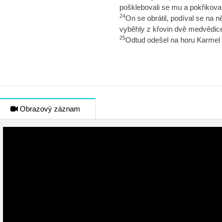
pošklebovali se mu a pokřikovali 
24
On se obrátil, podíval se na 
vyběhly z křovin dvě medvědice a
25
Odtud odešel na horu Karmel a
Obrazový záznam