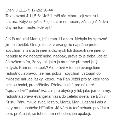
Čtení J 11,1-7; 17-26; 38-44
Text kázání J 11,5-6: “Ježíš měl rád Martu, její sestru i
Lazara. Když uslyšel, že je Lazar nemocen, zůstal ještě dva
dny na tom místě, kde byl.”
Ježíš měl rád Martu, její sestru i Lazara. Nebylo by správné
jim to závidět. Ono je to tak v evangeliu napsáno proto,
abychom si za ta tři jména dávných lidí dosadili své jméno.
nebude to nic nepatřičného, naopak, právě to je třeba udělat.
Já ovšem vím, že vy tak jako já musíme přemoci jistý
ostych: Kam se to cpeš? Ale právě v tom je evangelium
radostnou zprávou, že nás pobízí, abychom vstoupili do
milostné náruče lásky, kterou má Pán Ježíš pro ty, kteří toho
nejsou hodni, pro hříšníky. Překvapující, pro některé
“spravedlivé” pohoršlivá, ale pro obyčejný lid, jako jsme tu my,
radostná zpráva evangelia hlásá do celého světa, že Bůh v
Kristu Pánu miluje svět, lidstvo, Martu, Marii, Lazara i vás a
taky mne, ubohého hříšníka. Já vám tu teď nebudu povídat o
tom, proč a jak se toho cítím nehoden, jen opakuji: