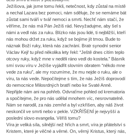
Ježíšova, jak jsme tomu řekli, netečnost, kdy zůstal na místě
a nechal Lazara bez pomoci, nám sděluje, že se nemáme bát
zůstat sami tváří v tvář nemoci a smrti. Nechť nám stačí, že
věříme, že nás má Pán Ježíš rád. Nevyžadujme, aby šel s
námi a vedl nás za ruku. Blízko nás jsou lidé, ti nejbližší, kteří
nás mohou držet za ruku, když se bojíme jít tmou. Bude to
náznak Boží ruky, která nás zachrání. Bratr synodní senior
Václav Kejř tu před několika lety řekl: “Ještě dnes cítím teplo
otcovy ruky, když mne v neděli ráno vedl do kostela.” Básník
smí svou víru v Ježíše vyjádřit slovním obratem “někdo mne
vede za ruku”, ale my rozumíme, že mu nejde o ruku, ale o
víru, ta nás vede. Nepočítejme s tím, že nás Ježíš doprovodí
do nemocnice Milosrdných bratří nebo ke Svaté Anně.
Nepřijde nám ani na pohřeb. Odvraťme pohled od krematoria
a spočítejme, že pro nás udělal mnohem víc, nesrovnatelně.
Nám se narodil, za nás zemřel a byl vzkříšen, aby náš život
neskončil ve smrti nebo v pekle. VZKŘÍŠENÍ je nejvyšší a
poslední slovo evangelia. Věříš tomu?
Víra je veliká síla, silnější než hřích a smrt, víra je přátelství s
Kristem, které je věčné a věrné. On, věrný Kristus, který nás,