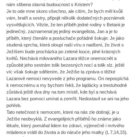
nám slíbena slavná budoucnost s Kristem?
Je to ode mne skoro všechno, ale cítím, že bych měl kvůli
vám, bratři a sestry, připojit několik dodatečných poznámek
vysvětlujících. Vězte, že ten příběh jedné rodiny v Betanii je
jedinečný, zaznamenal jej jediný evangelista, Jan a je to
příběh, který čtenáře a posluchače pořádně šokuje: Je jako
studená sprcha, která oloupí naši víru o nadšení, že život s
Ježíšem bude procházka po zelené louce, plné krásných
květů. Nechává milovaného Lazara těžce onemocnět a
způsobit jeho sestrám tolik bezesných nocí a tolik slz. ještě
víc však šokuje sdělením, že Ježíše ta zpráva o těžké
Lazarově nemoci nevyvede z jeho programu. On nepospíchá
k nemocnému a my bychom řekli, že lajdácky a trestuhodně
zůstává ještě dva dny na tom místě, kde byl a nechává
Lazara bez pomoci umírat a zemřít. Nedostavil se ani na jeho
pohřeb.
Tato netečnost k nemocem, které na nás zle dotírají, je u
Ježíše neobvyklá. Z evangelijních příběhů ho známe jako
lékaře, který pomáhal lidem ke zdraví, výjimečně i mrtvého
mládence vrátil do života a do náruče jeho matky (L 7,14,15).