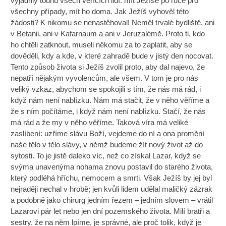
vyjádřily touhu všech věřících lidí: mít Ježíše po ruce pro
všechny případy, mít ho doma. Jak Ježíš vyhověl této
žádosti? K nikomu se nenastěhoval! Neměl trvalé bydliště, ani
v Betanii, ani v Kafarnaum a ani v Jeruzalémě. Proto ti, kdo
ho chtěli zatknout, museli někomu za to zaplatit, aby se
dověděli, kdy a kde, v které zahradě bude v jistý den nocovat.
Tento způsob života si Ježíš zvolil proto, aby dal najevo, že
nepatří nějakým vyvolencům, ale všem. V tom je pro nás
veliký vzkaz, abychom se spokojili s tím, že nás má rád, i
když nám není nablízku. Nám má stačit, že v něho věříme a
že s ním počítáme, i když nám není nablízku. Stačí, že nás
má rád a že my v něho věříme. Taková víra má veliké
zaslíbení: uzříme slávu Boží, vejdeme do ní a ona promění
naše tělo v tělo slávy, v němž budeme žít nový život až do
sytosti. To je jistě daleko víc, než co získal Lazar, když se
svýma unavenýma nohama znovu postavil do starého života,
který podléhá hříchu, nemocem a smrti. Však Ježíš by jej byl
nejraději nechal v hrobě; jen kvůli lidem udělal maličký zázrak
a podobně jako chirurg jedním řezem – jedním slovem – vrátil
Lazarovi pár let nebo jen dní pozemského života. Milí bratři a
sestry, že na něm lpíme, je správné, ale proč tolik, když je