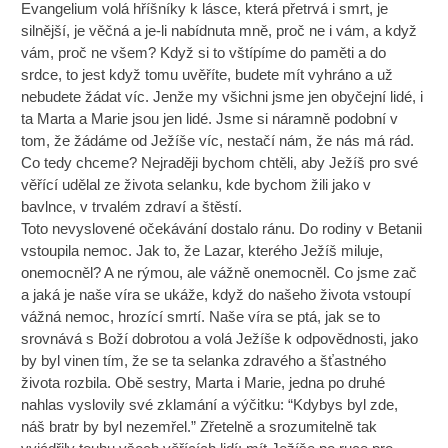
Evangelium volá hříšníky k lásce, která přetrvá i smrt, je
silnější, je věčná a je-li nabídnuta mně, proč ne i vám, a když
vám, proč ne všem? Když si to vštípíme do paměti a do
srdce, to jest když tomu uvěříte, budete mít vyhráno a už
nebudete žádat víc. Jenže my všichni jsme jen obyčejní lidé, i
ta Marta a Marie jsou jen lidé. Jsme si náramně podobní v
tom, že žádáme od Ježíše víc, nestačí nám, že nás má rád.
Co tedy chceme? Nejraději bychom chtěli, aby Ježíš pro své
věřící udělal ze života selanku, kde bychom žili jako v
bavlnce, v trvalém zdraví a štěstí.
Toto nevyslovené očekávání dostalo ránu. Do rodiny v Betanii
vstoupila nemoc. Jak to, že Lazar, kterého Ježíš miluje,
onemocněl? A ne rýmou, ale vážně onemocněl. Co jsme zač
a jaká je naše víra se ukáže, když do našeho života vstoupí
vážná nemoc, hrozící smrtí. Naše víra se ptá, jak se to
srovnává s Boží dobrotou a volá Ježíše k odpovědnosti, jako
by byl vinen tím, že se ta selanka zdravého a šťastného
života rozbila. Obě sestry, Marta i Marie, jedna po druhé
nahlas vyslovily své zklamání a výčitku: “Kdybys byl zde,
náš bratr by byl nezemřel.” Zřetelně a srozumitelně tak