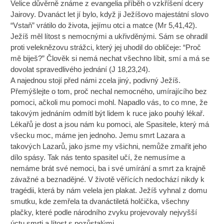
Velice důvěrně známe z evangelia příběh o vzkříšení dcery
Jairovy. Dvanáct let jí bylo, když ji Ježíšovo majestátní slovo
“Vstaň” vrátilo do života, jejímu otci a matce (Mr 5,41,42).
Ježíš měl lítost s nemocnými a ukřivděnými. Sám se ohradil
proti veleknězovu strážci, který jej uhodil do obličeje: “Proč
mě biješ?” Člověk si nemá nechat všechno líbit, smí a má se
dovolat spravedlivého jednání (J 18,23,24).
A najednou stojí před námi zcela jiný, podivný Ježíš.
Přemýšlejte o tom, proč nechal nemocného, umírajícího bez
pomoci, ačkoli mu pomoci mohl. Napadlo vás, to co mne, že
takovým jednáním odmítl být lidem k ruce jako pouhý lékař.
Lékařů je dost a jsou nám ku pomoci, ale Spasitele, který má
všecku moc, máme jen jednoho. Jemu smrt Lazara a
takových Lazarů, jako jsme my všichni, nemůže zmařit jeho
dílo spásy. Tak nás tento spasitel učí, že nemusíme a
nemáme brát své nemoci, ba i své umírání a smrt za krajně
závažné a beznadějné. V životě věřících nedochází nikdy k
tragédii, která by nám velela jen plakat. Ježíš vyhnal z domu
smutku, kde zemřela ta dvanáctiletá holčička, všechny
plačky, které podle národního zvyku projevovaly nejvyšší
úctu smrti a lítost s pozůstalými.