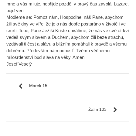
mne a vás miluje, nepřijde pozdě, v pravý čas zavolá: Lazare,
pojď ven!
Modleme se: Pomoz nám, Hospodine, náš Pane, abychom
žili své dny ve víře, že je o nás dobře postaráno v životě i ve
smrti. Tebe, Pane Ježíši Kriste chválíme, že nás ve své církvi
vedeš svým slovem a Duchem, abychom žili beze strachu,
vzdávali ti čest a slávu a bližním pomáhali k pravdě a všemu
dobrému. Především nám odpusť. Tvému věčnému
milosrdenství buď sláva na věky. Amen
Josef Veselý
Marek 15
Žalm 103