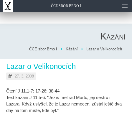
ČCE SBOR BRNO I
Kázání
ČCE sbor Brno I
Kázání
Lazar o Velikonocích
Lazar o Velikonocích
27. 3. 2008
Čtení J 11,1-7; 17-26; 38-44
Text kázání J 11,5-6: “Ježíš měl rád Martu, její sestru i
Lazara. Když uslyšel, že je Lazar nemocen, zůstal ještě dva
dny na tom místě, kde byl.”