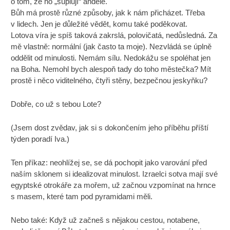
o tom, že ho „suplují“ andělé.
Bůh má prostě různé způsoby, jak k nám přicházet. Třeba
v lidech. Jen je důležité vědět, komu také poděkovat.
Lotova víra je spíš taková zakrslá, polovičatá, nedůsledná. Za
mě vlastně: normální (jak často ta moje). Nezvládá se úplně
oddělit od minulosti. Nemám sílu. Nedokážu se spoléhat jen
na Boha. Nemohl bych alespoň tady do toho městečka? Mít
prostě i něco viditelného, čtyři stěny, bezpečnou jeskyňku?
Dobře, co už s tebou Lote?
(Jsem dost zvědav, jak si s dokončením jeho příběhu příští
týden poradí Iva.)
Ten příkaz: neohlížej se, se dá pochopit jako varování před
naším sklonem si idealizovat minulost. Izraelci sotva mají své
egyptské otrokáře za mořem, už začnou vzpomínat na hrnce
s masem, které tam pod pyramidami měli.
Nebo také: Když už začneš s nějakou cestou, notabene,