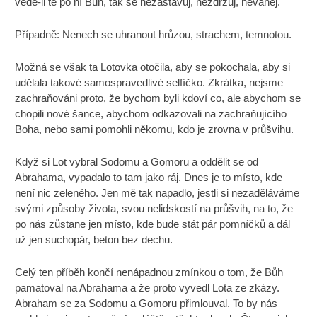
vede-li tě po ní Bůh, tak se nezastavuj, nezdržuj, neváhej.
Případně: Nenech se uhranout hrůzou, strachem, temnotou.
Možná se však ta Lotovka otočila, aby se pokochala, aby si
udělala takové samospravedlivé selfíčko. Zkrátka, nejsme
zachraňováni proto, že bychom byli kdoví co, ale abychom se
chopili nové šance, abychom odkazovali na zachraňujícího
Boha, nebo sami pomohli někomu, kdo je zrovna v průšvihu.
Když si Lot vybral Sodomu a Gomoru a oddělit se od
Abrahama, vypadalo to tam jako ráj. Dnes je to místo, kde
není nic zeleného. Jen mě tak napadlo, jestli si nezaděláváme
svými způsoby života, svou nelidskostí na průšvih, na to, že
po nás zůstane jen místo, kde bude stát pár pomníčků a dál
už jen suchopár, beton bez dechu.
Celý ten příběh končí nenápadnou zmínkou o tom, že Bůh
pamatoval na Abrahama a že proto vyvedl Lota ze zkázy.
Abraham se za Sodomu a Gomoru přimlouval. To by nás