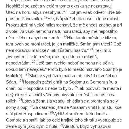
Neohlížej se zpět a v celém tomto okrsku se nezastavuj.
18
Uteč na horu, abys nezahynul.“
Lot jim však odvětil: „Ne tak
19
prosím, Panovníku.
Hle, tvůj služebník našel u tebe milost.
Prokazuješ mi velké milosrdenství, že mě chceš zachovat při
životě. Já však nemohu na tu horu utéci, aby mě nepostihlo
20
něco zlého a abych nezemřel.
Hle, tamto město je blízko,
tam bych se mohl utéci, je jen maličké. Smím tam utéci? Což
21
není opravdu maličké? Tak zůstanu naživu.“
I řekl mu:
„Vyhovím ti i v této věci; město, o kterém mluvíš,
22
nepodvrátím.
Uteč tam rychle, neboť nemohu nic učinit,
dokud tam nevejdeš.“ Proto bylo to město nazváno Sóar (to je
23
Maličké) .
Slunce vycházelo nad zemí, když Lot vešel do
24
Sóaru.
Hospodin začal chrlit na Sodomu a Gomoru síru a
25
oheň; od Hospodina z nebe to bylo .
Tak podvrátil ta města i
celý okrsek a zničil všechny obyvatele měst, i co rostlo na
26
rolích.
Lotova žena šla vzadu, ohlédla se a proměnila se v
27
solný sloup.
Za časného jitra se Abraham vrátil k místu, kde
28
stál před Hospodinem.
Vyhlížel směrem k Sodomě a
Gomoře a spatřil, jak po celé krajině toho okrsku vystupuje ze
29
země dým jako dým z hutě.
Ale Bůh, když vyhlazoval