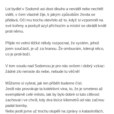
Lot bydlel v Sodomě asi dost dlouho a neviděl nebo nechtěl
vidět, v čem vlastně žije, k jakým způsobům života se
přidává. Oči mu trochu otevřelo až to, když si vzpomněl na
své kořeny a poskytl azyl příchozím a místní se obrátili tvrdě
proti němu.
Přijde mi velmi těžké někdy rozpoznat, že systém, jehož
jsem součástí, je už za hranou. Že omlouvám, toleruji něco,
co je proti-boží.
V tom soudu nad Sodomou je pro nás ovšem i dobrý vzkaz:
žádné zlo neroste do nebe, nebude tu věčně!
Můžeme si vybrat, jak ten příběh budeme číst.
Jestli nás provokuje ta kolektivní vina, to, že je smeteno až
exemplárně celé město, tak by bylo dobré si tuto citlivost
zachovat i ve chvíli, kdy dva tisíce kilometrů od nás začnou
padat bomby.
Nebo jestli jsme už trochu otupělí na zprávy o katastrofách,