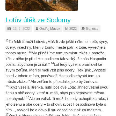
Lotův útěk ze Sodomy
13. 2. 2022
Ondřej Macek
2022
Genesis
12
Tu řekli ti muži Lotovi: „Máš-li zde ještě někoho, zetě, syny,
dcery, všechny, kteří v tomto městě patří k tobě, vyveď je z
13
tohoto místa.
My přinášíme tomuto místu zkázu, protože
křik z něho je před Hospodinem tak velký, že nás Hospodin
14
poslal, abychom je zničili.“
Lot tedy vyšel a promluvil ke
svým zeťům, kteří si měli vzít jeho dcery. Řekl jim: „Vyjděte
hned z tohoto místa, poněvadž Hospodin chystá tomuto
městu zkázu.“ Ale zeťům to připadalo, jako by žertoval.
15
Když vzešla jitřenka, nutili poslové Lota: „Ihned vezmi svou
ženu a obě dcery, které tu máš, abys pro nepravost města
16
nezahynul.“
Ale on váhal. Ti muži ho tedy uchopili za ruku, i
jeho ženu a obě dcery – to shovívavost Hospodinova byla s
ním –, vyvedli ho a dovolili mu odpočinout až za městem.
17
Když je Hospodin vyváděl ven, řekl: „Uteč, jde ti o život.