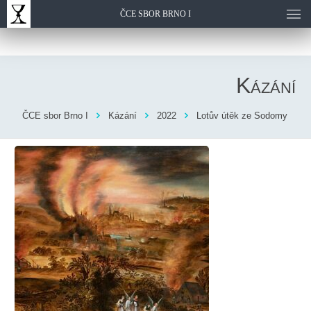
ČCE SBOR BRNO I
Kázání
ČCE sbor Brno I
Kázání
2022
Lotův útěk ze Sodomy