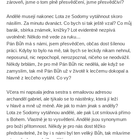
zároveň, jsme o tom plně přesvědčení, jsme přesvědčiví?
Andělé musejí nakonec Lota ze Sodomy vytáhnout skoro
násilím. Za minutu dvanáct. Co bych si tak ještě vzal? Co můj
barák, sbírka známek, knížky? Lot evidentně nezpívá
uvolněně: Někdo mě vede za ruku…
Pán Bůh má s námi, jsem přesvědčen, občas dost šílenou
práci. Kdyby to bylo na mě, tak bych se leckdy nikam nehnul,
neposunul, nic nepochopil, nerozpoznal, ničeho se neodvážil.
Někdy brblám, že pro mě Pán Bůh nic nedělá, ale když se
zamyslím, tak mě Pán Bůh už v životě k lecčemu dokopal a
hlavně z lecčeho vytáhl. Co vy?
Včera mi napsala jedna sestra s emailovou adresou
archanděl gabriel, ale týkalo se to nástěnky, která jí leží
v hlavě a mně už méně. Ale jak to mám jinak s anděly?
Lota ze Sodomy vytáhnou andělé, ale pak Lot smlouvá přímo
s Bohem. Vlastně je to vysvětlení. Andělé jsou synonymum
pro boží přítomnost. Někdy je pro nás dost těžko
představitelné, že by i s námi byl ten veliký Bůh, tak mluvíme