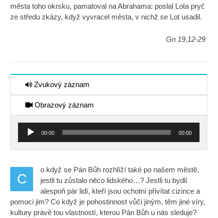
města toho okrsku, pamatoval na Abrahama: poslal Lota pryč
ze středu zkázy, když vyvracel města, v nichž se Lot usadil.
Gn 19,12-29
Zvukový záznam
Obrazový záznam
Audio
00:00
00:00
přehrávač
o když se Pán Bůh rozhlíží také po našem městě,
C
jestli tu zůstalo něco lidského…? Jestli tu bydlí
alespoň pár lidí, kteří jsou ochotní přivítat cizince a
pomoci jim? Co když je pohostinnost vůči jiným, těm jiné víry,
kultury právě tou vlastností, kterou Pán Bůh u nás sleduje?