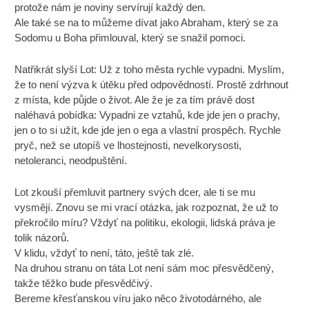
protože nám je noviny servírují každý den.
Ale také se na to můžeme dívat jako Abraham, který se za
Sodomu u Boha přimlouval, který se snažil pomoci.
Natřikrát slyší Lot: Už z toho města rychle vypadni. Myslím,
že to není výzva k útěku před odpovědností. Prostě zdrhnout
z místa, kde půjde o život. Ale že je za tím právě dost
naléhavá pobídka: Vypadni ze vztahů, kde jde jen o prachy,
jen o to si užít, kde jde jen o ega a vlastní prospěch. Rychle
pryč, než se utopíš ve lhostejnosti, nevelkorysosti,
netoleranci, neodpuštění.
Lot zkouší přemluvit partnery svých dcer, ale ti se mu
vysmějí. Znovu se mi vrací otázka, jak rozpoznat, že už to
překročilo míru? Vždyť na politiku, ekologii, lidská práva je
tolik názorů.
V klidu, vždyť to není, táto, ještě tak zlé.
Na druhou stranu on táta Lot není sám moc přesvědčený,
takže těžko bude přesvědčivý.
Bereme křesťanskou víru jako něco životodárného, ale