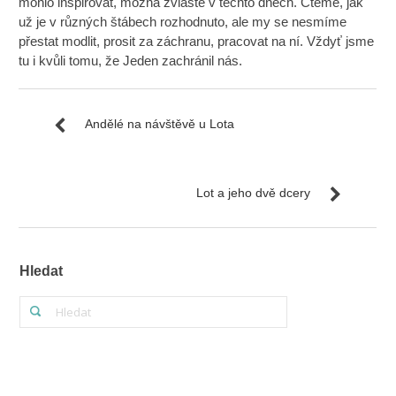
mohlo inspirovat, možná zvláště v těchto dnech. Čteme, jak
už je v různých štábech rozhodnuto, ale my se nesmíme
přestat modlit, prosit za záchranu, pracovat na ní. Vždyť jsme
tu i kvůli tomu, že Jeden zachránil nás.
Andělé na návštěvě u Lota
Lot a jeho dvě dcery
Hledat