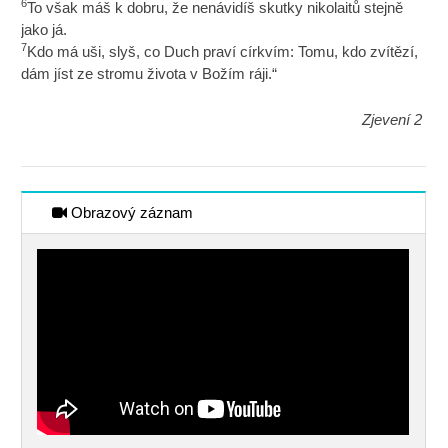
6
To však máš k dobru, že nenávidíš skutky nikolaitů stejně
jako já.
7
Kdo má uši, slyš, co Duch praví církvím: Tomu, kdo zvítězí,
dám jíst ze stromu života v Božím ráji.“
Zjevení 2
Obrazový záznam