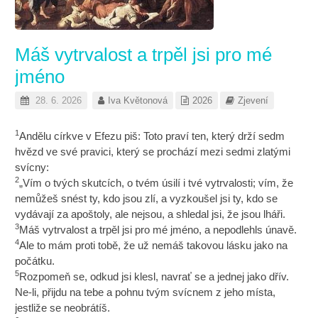
Máš vytrvalost a trpěl jsi pro mé
jméno
28. 6. 2026
Iva Květonová
2026
Zjevení
1
Andělu církve v Efezu piš: Toto praví ten, který drží sedm
hvězd ve své pravici, který se prochází mezi sedmi zlatými
svícny:
2
„Vím o tvých skutcích, o tvém úsilí i tvé vytrvalosti; vím, že
nemůžeš snést ty, kdo jsou zlí, a vyzkoušel jsi ty, kdo se
vydávají za apoštoly, ale nejsou, a shledal jsi, že jsou lháři.
3
Máš vytrvalost a trpěl jsi pro mé jméno, a nepodlehls únavě.
4
Ale to mám proti tobě, že už nemáš takovou lásku jako na
počátku.
5
Rozpomeň se, odkud jsi klesl, navrať se a jednej jako dřív.
Ne-li, přijdu na tebe a pohnu tvým svícnem z jeho místa,
jestliže se neobrátíš.