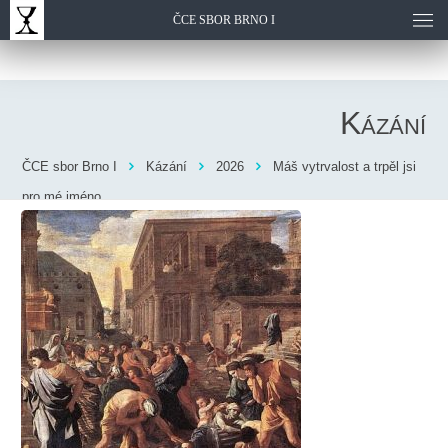
ČCE SBOR BRNO I
Kázání
ČCE sbor Brno I
Kázání
2026
Máš vytrvalost a trpěl jsi
pro mé jméno