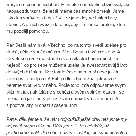
Smyslem dnešní podobenství však není nikoho obviňovat, ale
naopak zdůraznit, že ještě máme čas mnohé změnit. Jsme
jako ten správce, který už ví, že jeho dny ve funkci brzy
skončí. A on jich využije k tomu, aby jimi získal přátelé, kteří
mu později pomohou.
Pán Ježíš nám říká: Všechno, co na tomto světě uděláte pro
druhé, děláte současně pro Pána Boha a také pro sebe. A
člověk se přece má starat o svou vlastní budoucnost. To
nejlepší, co pro sebe můžeme udělat, je investovat svůj život
do svých bližních. Již v tomto čase nám to přinese jejich
vděčnost a podporu. A Bůh podle toho pozná, jak vážně
bereme svou víru v něho. Podle toho, zda odpouštíme svým
bližním, jak nakládáme s penězi a svým volným časem, se
pozná, do jaké míry je naše víra opravdová a upřímná. A
z poctivé víry přichází spasení Boží.
Pane, děkujeme ti, že nám odpouštíš ještě dřív, než jsme my
odpustili svým bližním. Děkujeme ti, že nečekáš, až
pochopíme, kolik dobrého můžeme udělat, ale svou dobrotou