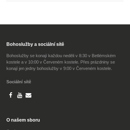
Bohoslužby a sociální sítě
Bohoslužby se konají každou neděli v 8:30 v Betlémském
kostele a v 10:00 v Červeném kostele. Přes prázdniny se
konají jen jedny bohoslužby v 9:00 v Červeném kostele.
Sociální sítě
O našem sboru