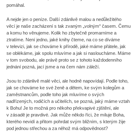
pomáhal.
A nejde jen o peníze. Další zdánlivě malou a nedůležitého
věcí je naše zacházení s tak zvaným „volným“ časem. Čemu
a komu ho věnujeme. Kolik ho zbytečně promarníme a
ztratíme. Není jedno, jaké knihy čteme, na co se díváme
v televizi, jak se chováme k přírodě, jaké máme přátele, jak
se oblékáme, jak spolu mluvíme a jak si nasloucháme. Máme
v tom svobodu, ale právě proto se z tohoto každodenního
jednání pozná, jací jsme a na čem nám záleží.
Jsou to zdánlivě malé věci, ale hodně napovídají. Podle toho,
jak se chováme ke své ženě a dětem, ke svým kolegům a
zaměstnancům, podle toho jak mluvíme o svých
nadřízených, rodičích a učitelích, se pozná, jaký máme vztah
k Bohu! Je to možná pro někoho překvapivé zjištění, ale
v zásadě je pravdivé. Jak může někdo říci, že miluje Boha,
kterého nevidí a přitom pohrdat svým bližním, s kterým žije
pod jednou střechou a za něhož má odpovědnost?