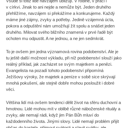
Všude si totiž lidé navzájem ubližují. V rodině, v práci i
v církvi. Jinak to ani nejde a nemůže být. Jeden druhého
přehlížíme, navzájem si překážíme a konkurujeme. Každý
máme jiné zájmy, zvyky a potřeby. Jedině vzájemná úcta,
pokora a odpuštění nám umožňují žít spolu a snášet jeden
druhého. Milovat svého bližního znamená v prvé řadě být
ochoten mu odpustit. A ne jednou, a ne jen sedmkrát.
To je ovšem jen jedna významová rovina podobenství. Ale je
tu ještě další možnost výkladu, při níž podobenství slouží jako
reálný příklad, jak zacházet se svým majetkem a penězi.
Evangelista na pozadí tohoto podobenství připomíná
Ježíšovy výroky, že majetek a peníze v sobě sice skrývají
mnohá pokušení, ale stejně dobře mohou posloužit i dobré
věci.
Většina lidí má ovšem tendenci dělit život na sféru duchovní a
hmotnou. Lidé mohou mít v oblibě různé náboženské rituály a
zvyky, ale nemají rádi, když jim Pán Bůh mluví do
každodenního života. Jinými slovy. Lidé nemají problém přijít
občas do kostela, přijmout svátosti a slavit svátky, ale