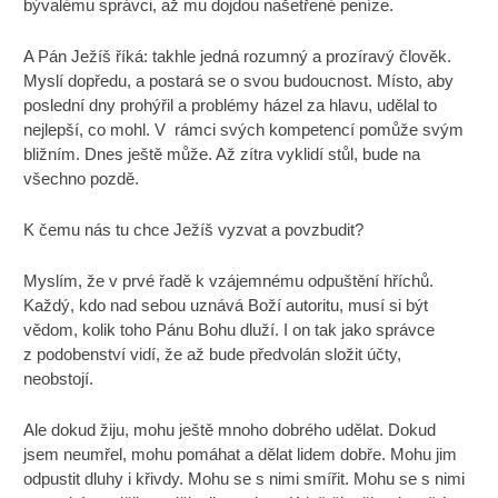
bývalému správci, až mu dojdou našetřené peníze.
A Pán Ježíš říká: takhle jedná rozumný a prozíravý člověk.
Myslí dopředu, a postará se o svou budoucnost. Místo, aby
poslední dny prohýřil a problémy házel za hlavu, udělal to
nejlepší, co mohl. V rámci svých kompetencí pomůže svým
bližním. Dnes ještě může. Až zítra vyklidí stůl, bude na
všechno pozdě.
K čemu nás tu chce Ježíš vyzvat a povzbudit?
Myslím, že v prvé řadě k vzájemnému odpuštění hříchů.
Každý, kdo nad sebou uznává Boží autoritu, musí si být
vědom, kolik toho Pánu Bohu dluží. I on tak jako správce
z podobenství vidí, že až bude předvolán složit účty,
neobstojí.
Ale dokud žiju, mohu ještě mnoho dobrého udělat. Dokud
jsem neumřel, mohu pomáhat a dělat lidem dobře. Mohu jim
odpustit dluhy i křivdy. Mohu se s nimi smířit. Mohu se s nimi