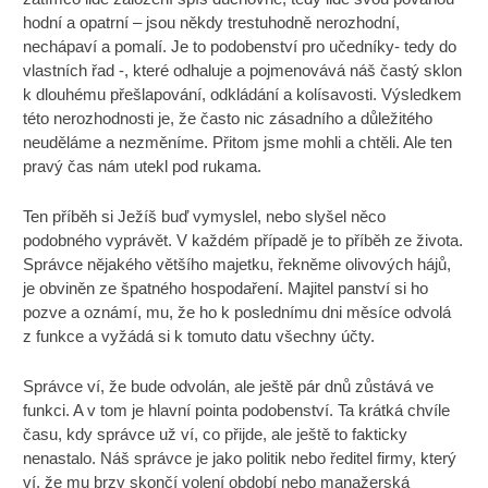
hodní a opatrní – jsou někdy trestuhodně nerozhodní,
nechápaví a pomalí. Je to podobenství pro učedníky- tedy do
vlastních řad -, které odhaluje a pojmenovává náš častý sklon
k dlouhému přešlapování, odkládání a kolísavosti. Výsledkem
této nerozhodnosti je, že často nic zásadního a důležitého
neuděláme a nezměníme. Přitom jsme mohli a chtěli. Ale ten
pravý čas nám utekl pod rukama.
Ten příběh si Ježíš buď vymyslel, nebo slyšel něco
podobného vyprávět. V každém případě je to příběh ze života.
Správce nějakého většího majetku, řekněme olivových hájů,
je obviněn ze špatného hospodaření. Majitel panství si ho
pozve a oznámí, mu, že ho k poslednímu dni měsíce odvolá
z funkce a vyžádá si k tomuto datu všechny účty.
Správce ví, že bude odvolán, ale ještě pár dnů zůstává ve
funkci. A v tom je hlavní pointa podobenství. Ta krátká chvíle
času, kdy správce už ví, co přijde, ale ještě to fakticky
nenastalo. Náš správce je jako politik nebo ředitel firmy, který
ví, že mu brzy skončí volení období nebo manažerská