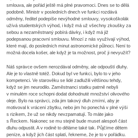
smlouva, ale pořád ještě má plné pravomoci. Dnes se to dělá
podobně. Ministr v posledních dnech ve funkci rozdává
odměny, ředitel podepíše nevýhodné smlouvy, vysokoškolák
užívá studentských výhod, i když má už všechny zkoušky za
sebou a nezaměstnaný pobírá dávky, i když má již
podepsanou pracovní smlouvu. Mnozí z nás využívají výhod,
které mají, do posledních minut astronomické půlnoci. Není to
možná docela košer, ale když je ta možnost, proč ji nevyužít?
Náš správce ovšem nerozdával odměny, ale odpouští dluhy.
Ale je to vlastně totéž. Dokud byl ve funkci, bylo to v jeho
kompetenci. Ve starověku se lidé zadlužili většinou tehdy,
když se jim neurodilo. Zaměstnanci statku patrně nebyli
v minulém roce schopni dodat dohodnuté množství olivového
oleje. Bylo na správci, zda jim takový dluh zmírní, aby je
motivoval k vrácení zbytku, nebo jim ho ponechá v plné výši
s rizikem, že už se nikdy nevzpamatují. To máte jako
s Řeckem. Nakonec se mu stejně bude muset alespoň část
dluhu odpustit. A v rodině to děláme také tak. Půjčíme dětem
peníze, a když jich část splatí, řekneme, že je to v pořádku.