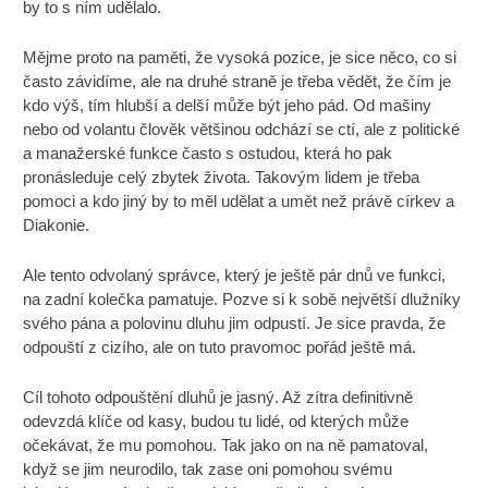
by to s ním udělalo.
Mějme proto na paměti, že vysoká pozice, je sice něco, co si
často závidíme, ale na druhé straně je třeba vědět, že čím je
kdo výš, tím hlubší a delší může být jeho pád. Od mašiny
nebo od volantu člověk většinou odchází se ctí, ale z politické
a manažerské funkce často s ostudou, která ho pak
pronásleduje celý zbytek života. Takovým lidem je třeba
pomoci a kdo jiný by to měl udělat a umět než právě církev a
Diakonie.
Ale tento odvolaný správce, který je ještě pár dnů ve funkci,
na zadní kolečka pamatuje. Pozve si k sobě největší dlužníky
svého pána a polovinu dluhu jim odpustí. Je sice pravda, že
odpouští z cizího, ale on tuto pravomoc pořád ještě má.
Cíl tohoto odpouštění dluhů je jasný. Až zítra definitivně
odevzdá klíče od kasy, budou tu lidé, od kterých může
očekávat, že mu pomohou. Tak jako on na ně pamatoval,
když se jim neurodilo, tak zase oni pomohou svému