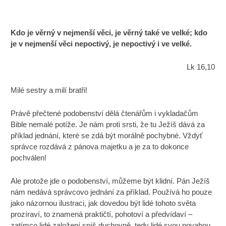
Kdo je věrný v nejmenší věci, je věrný také ve velké; kdo
je v nejmenší věci nepoctivý, je nepoctivý i ve velké.
Lk 16,10
Milé sestry a milí bratři!
Právě přečtené podobenství dělá čtenářům i vykladačům
Bible nemalé potíže. Je nám proti srsti, že tu Ježíš dává za
příklad jednání, které se zdá být morálně pochybné. Vždyť
správce rozdává z pánova majetku a je za to dokonce
pochválen!
Ale protože jde o podobenství, můžeme být klidní. Pán Ježíš
nám nedává správcovo jednání za příklad. Používá ho pouze
jako názornou ilustraci, jak dovedou být lidé tohoto světa
prozíraví, to znamená praktičtí, pohotoví a předvídaví –
zatímco lidé založení spíš duchovně, tedy lidé svou povahou