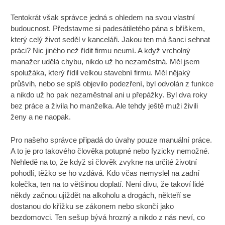
Tentokrát však správce jedná s ohledem na svou vlastní
budoucnost. Představme si padesátiletého pána s bříškem,
který celý život seděl v kanceláři. Jakou ten má šanci sehnat
práci? Nic jiného než řídit firmu neumí. A když vrcholný
manažer udělá chybu, nikdo už ho nezaměstná. Měl jsem
spolužáka, který řídil velkou stavební firmu. Měl nějaký
průšvih, nebo se spíš objevilo podezření, byl odvolán z funkce
a nikdo už ho pak nezaměstnal ani u přepážky. Byl dva roky
bez práce a živila ho manželka. Ale tehdy ještě muži živili
ženy a ne naopak.
Pro našeho správce připadá do úvahy pouze manuální práce.
A to je pro takového člověka potupné nebo fyzicky nemožné.
Nehledě na to, že když si člověk zvykne na určité životní
pohodlí, těžko se ho vzdává. Kdo včas nemyslel na zadní
kolečka, ten na to většinou doplatí. Není divu, že takoví lidé
někdy začnou ujíždět na alkoholu a drogách, někteří se
dostanou do křížku se zákonem nebo skončí jako
bezdomovci. Ten sešup bývá hrozný a nikdo z nás neví, co