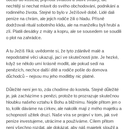
nechtějí si nechat mluvit do svého obchodování, podnikání a
rodinného života. Stejné to bylo v Ježíšově době. Lidé dali
peníze na chrám, ale jejich rodiče žili o hladu. Přísně
dodržovali rituál sobotního klidu, ale na manželku byli hrubí a
zlí. Platili desátky z máty a kopru, ale se sousedem se soudili
o plot na zahrádce.
A tu Ježíš říká: uvědomte si, že tyto zdánlivě malé a
nepodstatné věci ukazují, jací ve skutečnosti jste. Je hezké,
když se někdo umí krásně modlit, ale pokud sedí na
penězích, nechce další dítě a rodiče pošle do domova
důchodců – nejsou mu jeho modlitby nic platné.
Důležité není jen to, zda chodíme do kostela. Stejně důležité
je, jak zacházíme s penězi, protože to prozrazuje skutečnou
hloubku našeho vztahu k Bohu a bližnímu. Nejde přitom jen o
to, kolik dáváme na církev, ale nakolik mají z mého majetku a
schopností užitek druzí. Naše víra se projeví v tom, jak své
peníze investujeme, utrácíme a používáme. Cílem přitom
není všechno rozdat, ale dokázat, aby náš majetek sloužil a