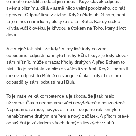
o mnohé rozdělit a udělat jim radost. Když člověk odpouští
svému bližnímu, dělá vlastně něco velmi podobného, co náš
správce. Odpouštíme z cizího. Když někdo ublíží nám, není
to jen mezi námi lidmi, ale týká se to i Boha. Každý útok a
křivda vůči člověku, je křivdou a útokem na Toho, který život
dává.
Ale stejně tak platí, že když si my lidé tady na zemi
odpustíme, odpustí nám tyto hříchy Bůh. I když je tedy člověk
sám hříšník, může smazat hříchy druhých A před Bohem to
platí! To je podstata katolické svátosti smíření. Když ti odpustí
církev, odpustí ti i Bůh. A u evangelíků platí: když bližnímu
odpustíš ty sám, odpustí mu i Bůh.
To je naše velká kompetence a je škoda, že ji tak málo
užíváme. Často necháváme věci nevyřešené a neuzavřené.
Nepodáme si ruce, nevysvětlíme si, co jsme řekli omylem,
nenabídneme druhým smíření a nový začátek. A přitom právě
odpuštění je základem všech dobrých lidských vztahů.