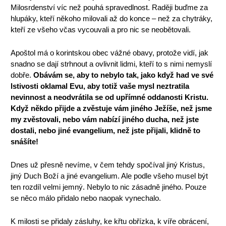
Milosrdenství víc než pouhá spravedlnost. Raději buďme za
hlupáky, kteří někoho milovali až do konce – než za chytráky,
kteří ze všeho včas vycouvali a pro nic se neobětovali.
Apoštol má o korintskou obec vážné obavy, protože vidí, jak
snadno se dají strhnout a ovlivnit lidmi, kteří to s nimi nemyslí
dobře.
Obávám se, aby to nebylo tak, jako když had ve své
lstivosti oklamal Evu, aby totiž vaše mysl neztratila
nevinnost a neodvrátila se od upřímné oddanosti Kristu.
Když někdo přijde a zvěstuje vám jiného Ježíše, než jsme
my zvěstovali, nebo vám nabízí jiného ducha, než jste
dostali, nebo jiné evangelium, než jste přijali, klidně to
snášíte!
Dnes už přesně nevíme, v čem tehdy spočíval jiný Kristus,
jiný Duch Boží a jiné evangelium. Ale podle všeho musel být
ten rozdíl velmi jemný. Nebylo to nic zásadně jiného. Pouze
se něco málo přidalo nebo naopak vynechalo.
K milosti se přidaly zásluhy, ke křtu obřízka, k víře obrácení,