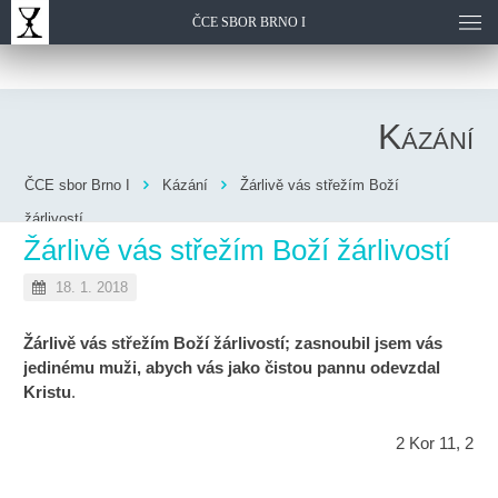
ČCE SBOR BRNO I
Kázání
ČCE sbor Brno I
Kázání
Žárlivě vás střežím Boží
žárlivostí
Žárlivě vás střežím Boží žárlivostí
18. 1. 2018
Žárlivě vás střežím Boží žárlivostí; zasnoubil jsem vás
jedinému muži, abych vás jako čistou pannu odevzdal
Kristu
.
2 Kor 11, 2