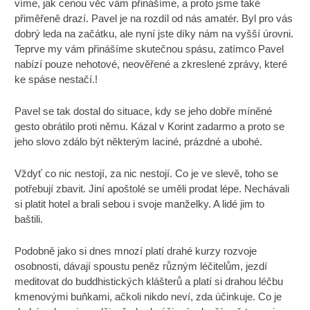
víme, jak cenou věc vám přinášíme, a proto jsme také
přiměřeně drazí. Pavel je na rozdíl od nás amatér. Byl pro vás
dobrý leda na začátku, ale nyní jste díky nám na vyšší úrovni.
Teprve my vám přinášíme skutečnou spásu, zatímco Pavel
nabízí pouze nehotové, neověřené a zkreslené zprávy, které
ke spáse nestačí.!
Pavel se tak dostal do situace, kdy se jeho dobře míněné
gesto obrátilo proti němu. Kázal v Korint zadarmo a proto se
jeho slovo zdálo být některým laciné, prázdné a ubohé.
Vždyť co nic nestojí, za nic nestojí. Co je ve slevě, toho se
potřebují zbavit. Jiní apoštolé se uměli prodat lépe. Nechávali
si platit hotel a brali sebou i svoje manželky. A lidé jim to
baštili.
Podobně jako si dnes mnozí platí drahé kurzy rozvoje
osobnosti, dávají spoustu peněz různým léčitelům, jezdí
meditovat do buddhistických klášterů a platí si drahou léčbu
kmenovými buňkami, ačkoli nikdo neví, zda účinkuje. Co je