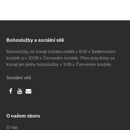
Bohoslužby a sociální sítě
Bohoslužby se konají každou neděli v 8:30 v Betlémském
kostele a v 10:00 v Červeném kostele. Přes prázdniny se
konají jen jedny bohoslužby v 9:00 v Červeném kostele.
Sociální sítě
O našem sboru
O nás