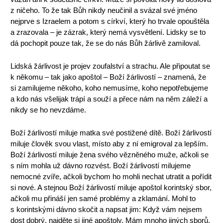
z ničeho. To že tak Bůh nikdy neučinil a svázal své jméno
nejprve s Izraelem a potom s církví, který ho trvale opouštěla
a zrazovala – je zázrak, který nemá vysvětlení. Lidsky se to
dá pochopit pouze tak, že se do nás Bůh žárlivě zamiloval.
Lidská žárlivost je projev zoufalství a strachu. Ale připoutat se
k někomu – tak jako apoštol – Boží žárlivostí – znamená, že
si zamilujeme někoho, koho nemusíme, koho nepotřebujeme
a kdo nás všelijak trápí a souží a přece nám na něm záleží a
nikdy se ho nevzdáme.
Boží žárlivostí miluje matka své postižené dítě. Boží žárlivostí
miluje člověk svou vlast, místo aby z ní emigroval za lepším.
Boží žárlivostí miluje žena svého vězněného muže, ačkoli se
s ním mohla už dávno rozvést. Boží žárlivostí milujeme
nemocné zvíře, ačkoli bychom ho mohli nechat utratit a pořídit
si nové. A stejnou Boží žárlivostí miluje apoštol korintský sbor,
ačkoli mu přináší jen samé problémy a zklamání. Mohl to
s korintskými dávno skočit a napsat jim: Když vám nejsem
dost dobrý, najděte si jiné apoštoly. Mám mnoho jiných sborů,