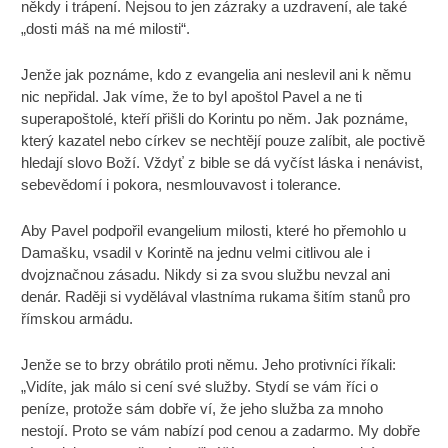
někdy i trápení. Nejsou to jen zázraky a uzdravení, ale také
„dosti máš na mé milosti“.
Jenže jak poznáme, kdo z evangelia ani neslevil ani k němu
nic nepřidal. Jak víme, že to byl apoštol Pavel a ne ti
superapoštolé, kteří přišli do Korintu po něm. Jak poznáme,
který kazatel nebo církev se nechtějí pouze zalíbit, ale poctivě
hledají slovo Boží. Vždyť z bible se dá vyčíst láska i nenávist,
sebevědomí i pokora, nesmlouvavost i tolerance.
Aby Pavel podpořil evangelium milosti, které ho přemohlo u
Damašku, vsadil v Korintě na jednu velmi citlivou ale i
dvojznačnou zásadu. Nikdy si za svou službu nevzal ani
denár. Raději si vydělával vlastníma rukama šitím stanů pro
římskou armádu.
Jenže se to brzy obrátilo proti němu. Jeho protivníci říkali:
„Vidíte, jak málo si cení své služby. Stydí se vám říci o
peníze, protože sám dobře ví, že jeho služba za mnoho
nestojí. Proto se vám nabízí pod cenou a zadarmo. My dobře