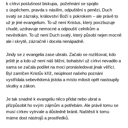
k církvi poslušnost biskupa, požehnání se spojilo
s úspěchem, pravda s násilím, odpuštění s penězi, Duch
svatý se zázraky, království Boží s pokrokem – ale právě to
už je jiné evangelium. To už není Kristus, který povzbuzuje
chudé, uzdravuje nemocné a odpouští celníkům a
nevěstkám. To už není Duch svatý, který působí nejen mocně
ale i skrytě, zázračně i docela nenápadně.
Jindy se z evangelia zase ubralo. Začalo se rozlišovat, kdo
ještě je a kdo už není náš bližní, bohatství už církvi nevadilo a
sama se začala podílet na moci pronásledovat jinak věřící.
Byl zamlčen Kristův kříž, neúplnost našeho poznání
vystřídala sebevědomá jistota a místo milosti opět nastoupily
skutky a zákon.
Je tak snadné k evangeliu něco přidat nebo ubrat a
přizpůsobit ho svým zájmům a potřebám. Ale právě tomu se
musí církev vytrvale a důsledně bránit. Naštěstí k tomu
máme dost nástrojů a prostředků.