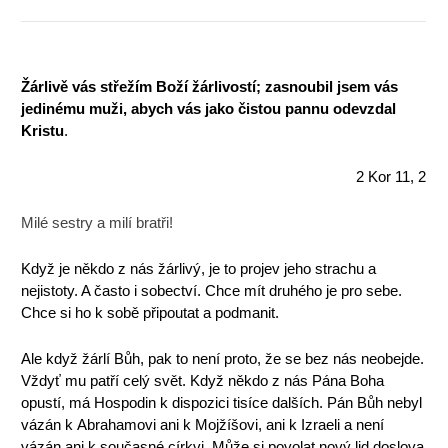
Žárlivě vás střežím Boží žárlivostí; zasnoubil jsem vás
jedinému muži, abych vás jako čistou pannu odevzdal
Kristu
.
2 Kor 11, 2
Milé sestry a milí bratři!
Když je někdo z nás žárlivý, je to projev jeho strachu a
nejistoty. A často i sobectví. Chce mít druhého je pro sebe.
Chce si ho k sobě připoutat a podmanit.
Ale když žárlí Bůh, pak to není proto, že se bez nás neobejde.
Vždyť mu patří celý svět. Když někdo z nás Pána Boha
opustí, má Hospodin k dispozici tisíce dalších. Pán Bůh nebyl
vázán k Abrahamovi ani k Mojžíšovi, ani k Izraeli a není
vázán ani k současné církvi. Může si povolat nový lid doslova