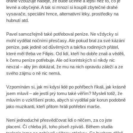
drahé vzbuzuje naděje, že bude účinné a lepší než to, co je
levné a obyčejné. A tak si mnozí si koupili zbytečné drahé
vysavače, speciální hrnce, alternativní léky, prostředky na
hubnutí atd.
Pavel samozřejmě také potřeboval peníze. Ne vždycky si
mohl vydělat nočními přesčasy. Ale pokud bral za své kázání
peníze, pak jedině od důvěrných a takřka rodinných přátel,
které měl třeba ve Filipis. Od lidí, kteří ho dobře znali a věděli,
k čemu peníze potřebuje. Ale od korintských si nikdy nic
nevzal – aby jim dokázal, že mu na nich opravdu záleží a ze
svého zájmu o ně nic nemá.
Vzpomínám si, jak mi kdysi lidé po pohřbech říkali, jak krásně
jsem mluvil – ale jestli prý tomu také věřím? Mysleli totiž, že
mluvím o vzkříšení proto, abych si vydělal pár korun podobně
jako muzikanti, kteří přitom hráli pohřební marše.
Není jednoduché přesvědčovat lidi o něčem, za co jste
placení. Čí chleba jíš, toho píseň zpíváš. Během studia