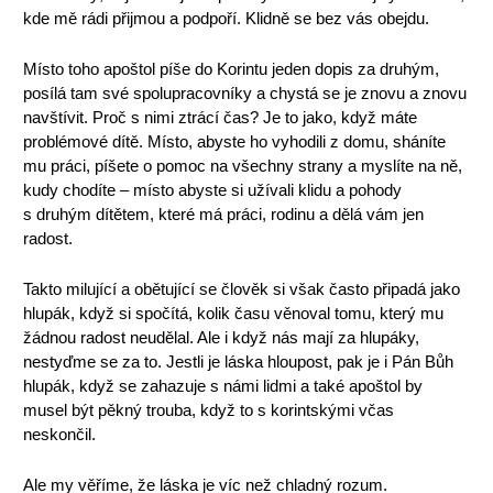
kde mě rádi přijmou a podpoří. Klidně se bez vás obejdu.
Místo toho apoštol píše do Korintu jeden dopis za druhým,
posílá tam své spolupracovníky a chystá se je znovu a znovu
navštívit. Proč s nimi ztrácí čas? Je to jako, když máte
problémové dítě. Místo, abyste ho vyhodili z domu, sháníte
mu práci, píšete o pomoc na všechny strany a myslíte na ně,
kudy chodíte – místo abyste si užívali klidu a pohody
s druhým dítětem, které má práci, rodinu a dělá vám jen
radost.
Takto milující a obětující se člověk si však často připadá jako
hlupák, když si spočítá, kolik času věnoval tomu, který mu
žádnou radost neudělal. Ale i když nás mají za hlupáky,
nestyďme se za to. Jestli je láska hloupost, pak je i Pán Bůh
hlupák, když se zahazuje s námi lidmi a také apoštol by
musel být pěkný trouba, když to s korintskými včas
neskončil.
Ale my věříme, že láska je víc než chladný rozum.