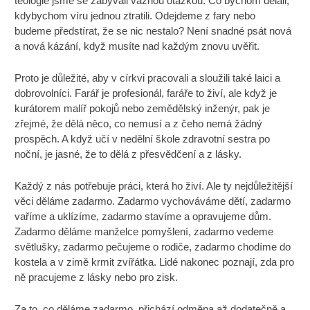
teologie jsme se zabývali vážnou otázkou. Co bychom dělali,
kdybychom víru jednou ztratili. Odejdeme z fary nebo
budeme předstírat, že se nic nestalo? Není snadné psát nová
a nová kázání, když musíte nad každým znovu uvěřit.
Proto je důležité, aby v církvi pracovali a sloužili také laici a
dobrovolníci. Farář je profesionál, faráře to živí, ale když je
kurátorem malíř pokojů nebo zemědělský inženýr, pak je
zřejmé, že dělá něco, co nemusí a z čeho nemá žádný
prospěch. A když učí v nedělní škole zdravotní sestra po
noční, je jasné, že to dělá z přesvědčení a z lásky.
Každý z nás potřebuje práci, která ho živí. Ale ty nejdůležitější
věci děláme zadarmo. Zadarmo vychováváme dětí, zadarmo
vaříme a uklízíme, zadarmo stavíme a opravujeme dům.
Zadarmo děláme manželce pomyšlení, zadarmo vedeme
světlušky, zadarmo pečujeme o rodiče, zadarmo chodíme do
kostela a v zimě krmit zvířátka. Lidé nakonec poznají, zda pro
ně pracujeme z lásky nebo pro zisk.
Za to, co děláme zadarmo, přichází odměna až dodatečně a