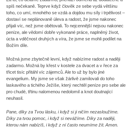
spíš nečekaně. Teprve když člověk ze sebe vydá většinu
toho, co umí, mnohého se vzdá a dojdou mu síly i trpělivost –
dostaví se neplánovaně úleva a radost, že jsme nakonec
přijali víc, než jsme obětovali. To nejcennější nejsou nakonec
peníze, ale vědomí dobře vykonané práce, naplněný život,
úcta a vděčnost druhých a víra, že jsme se mohli podílet na
Božím díle.
Možná jsme zbytečně levní, když nabízíme radost a naději
zadarmo. Možná by křest v kostele za dvacet a v řece za
třicet tisíc přitáhl víc zájemců. Ale to už by bylo jiné
evangelium. My jsme se však žárlivě zamilovali do toho
laskavého a tichého Ježíše, který nechtěl peníze pro sebe ale
pro chudé, třtinu nalomenou nedolomil a knot doutnající
neuhasil.
Pane, díky za Tvou lásku, i když si ji ničím nezasloužíme.
Díky za tvou pomoc, i když si nevážíme. Díky za naději,
kterou nám nabízíš, i když z ní často neumíme žít. Amen.