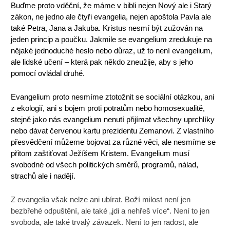
Buďme proto vděční, že máme v bibli nejen Nový ale i Starý
zákon, ne jedno ale čtyři evangelia, nejen apoštola Pavla ale
také Petra, Jana a Jakuba. Kristus nesmí být zužován na
jeden princip a poučku. Jakmile se evangelium zredukuje na
nějaké jednoduché heslo nebo důraz, už to není evangelium,
ale lidské učení – která pak někdo zneužije, aby s jeho
pomocí ovládal druhé.
Evangelium proto nesmíme ztotožnit se sociální otázkou, ani
z ekologií, ani s bojem proti potratům nebo homosexualitě,
stejně jako nás evangelium nenutí přijímat všechny uprchlíky
nebo dávat červenou kartu prezidentu Zemanovi. Z vlastního
přesvědčení můžeme bojovat za různé věci, ale nesmíme se
přitom zaštiťovat Ježíšem Kristem. Evangelium musí
svobodné od všech politických směrů, programů, nálad,
strachů ale i nadějí.
Z evangelia však nelze ani ubírat. Boží milost není jen
bezbřehé odpuštění, ale také „jdi a nehřeš více“. Není to jen
svoboda, ale také trvalý závazek. Není to jen radost, ale