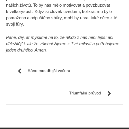
našich životů. To by nás mělo motivovat a povzbuzovat
k velkorysosti. Když si člověk uvědomí, kolikrát mu bylo
pomoženo a odpuštěno shůry, mohl by ubrat také něco z té
svoji fůry.
Pane, dej, ať myslíme na to, že nikdo z nás není lepší ani
důležitější, ale že všichni žijeme z Tvé milosti a potřebujeme
jeden druhého. Amen.
Ráno moudřejší večera
Triumfální průvod