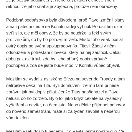
řeknou, že jeho snaha je zbytečná, protože není obrácený.
Podobná podpásovka byla důvodem, proč Pavel změnil plány
a na zpáteční cestě se Korintu raději vyhnul. Porušil tím sice
svůj slib, ale měl obavy, že by se neudržel a řekl svým
protivníkům, co by ho později mrzelo. Místo toho však poslal
ostrý dopis po svém spolupracovníku Titovi. Žádal v něm
odsouzení a potrestání člověka, který na něj zaútočil. Celou
dobu pak ale trnul, zda byl jeho přísný dopis správně
pochopen a zda se ještě bude moci v Korintu vůbec objevit.
Mezitím se vydal z asijského Efezu na sever do Troady a tam
netrpělivě čekal na Tita. Byli domluveni, že mu tam přinese
zprávu, jak byl dopis přijat. Jenže Titus nepřicházel a Pavel
netušil, co ho zdrželo. Bylo to, jako když čekáte na výsledky
vyšetření a nevíte, na čem jste. Nebo děláte přijímací pohovor
do nového zaměstnání, máte si za týden zavolat a neberou
vám telefon.
Mezitím však došlo k něčemu, co Pavla velmi povzbudilo. Ve