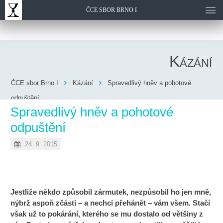
ČCE SBOR BRNO I
Kázání
ČCE sbor Brno I
Kázání
Spravedlivý hněv a pohotové
odpuštění
Spravedlivý hněv a pohotové
odpuštění
24. 9. 2015
Jestliže někdo způsobil zármutek, nezpůsobil ho jen mně,
nýbrž aspoň zčásti – a nechci přehánět – vám všem. Stačí
však už to pokárání, kterého se mu dostalo od většiny z