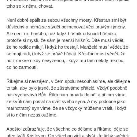
toho se k němu chovat.
Není dobré spálit za sebou všechny mosty. Křesťan smí být
důsledný a nemá se stydět pojmenovat věci pravými jmény.
Ale není nic horšího, než když hříšník odsoudí hříšníka,
protože si myslí, že sám je menší hříšník. Dítě musí vědět,
že ho rodiče milují, i když ho trestají. Manželé musí vědět, že
se mají rádi, i když se právě hádají. Křesťan musí vědět, že
ho z církve nikdy nevyženou, i když mu tam někdy řeknou,
co ho zarmoutí.
Říkejme si navzájem, v čem spolu nesouhlasíme, ale dělejme
to tak, aby bylo jasné, že zůstáváme přátelé. Vždyť podobně
nás vychovává Bůh. Říká nám pravdu do očí a přitom víme,
že kvůli nám poslal na svět svého syna. A my podobně jako
marnotratný syn víme, že se vždycky můžeme vrátit, i když
si to ničím nezasloužíme.
Apoštol zdůrazňuje, že všechno co děláme a říkáme, děje se
před tváří Kristovou. On všechno vidí a slyší. Je tichý svědek