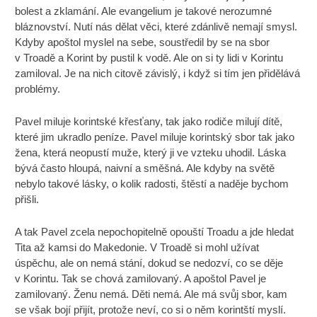
bolest a zklamání. Ale evangelium je takové nerozumné
bláznovství. Nutí nás dělat věci, které zdánlivě nemají smysl.
Kdyby apoštol myslel na sebe, soustředil by se na sbor
v Troadě a Korint by pustil k vodě. Ale on si ty lidi v Korintu
zamiloval. Je na nich citově závislý, i když si tím jen přidělává
problémy.
Pavel miluje korintské křesťany, tak jako rodiče milují dítě,
které jim ukradlo peníze. Pavel miluje korintský sbor tak jako
žena, která neopustí muže, který ji ve vzteku uhodil. Láska
bývá často hloupá, naivní a směšná. Ale kdyby na světě
nebylo takové lásky, o kolik radosti, štěstí a naděje bychom
přišli.
A tak Pavel zcela nepochopitelně opouští Troadu a jde hledat
Tita až kamsi do Makedonie. V Troadě si mohl užívat
úspěchu, ale on nemá stání, dokud se nedozví, co se děje
v Korintu. Tak se chová zamilovaný. A apoštol Pavel je
zamilovaný. Ženu nemá. Děti nemá. Ale má svůj sbor, kam
se však bojí přijít, protože neví, co si o něm korintští myslí.