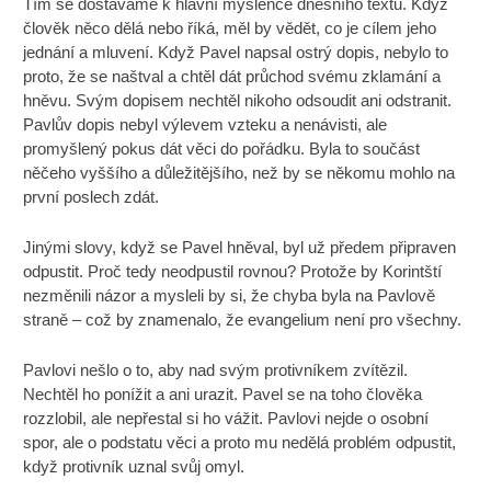
Tím se dostáváme k hlavní myšlence dnešního textu. Když
člověk něco dělá nebo říká, měl by vědět, co je cílem jeho
jednání a mluvení. Když Pavel napsal ostrý dopis, nebylo to
proto, že se naštval a chtěl dát průchod svému zklamání a
hněvu. Svým dopisem nechtěl nikoho odsoudit ani odstranit.
Pavlův dopis nebyl výlevem vzteku a nenávisti, ale
promyšlený pokus dát věci do pořádku. Byla to součást
něčeho vyššího a důležitějšího, než by se někomu mohlo na
první poslech zdát.
Jinými slovy, když se Pavel hněval, byl už předem připraven
odpustit. Proč tedy neodpustil rovnou? Protože by Korintští
nezměnili názor a mysleli by si, že chyba byla na Pavlově
straně – což by znamenalo, že evangelium není pro všechny.
Pavlovi nešlo o to, aby nad svým protivníkem zvítězil.
Nechtěl ho ponížit a ani urazit. Pavel se na toho člověka
rozzlobil, ale nepřestal si ho vážit. Pavlovi nejde o osobní
spor, ale o podstatu věci a proto mu nedělá problém odpustit,
když protivník uznal svůj omyl.