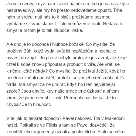
Jsou to nervy, když nám záleží na někom, kdo je na nás zlý a
nespravedlivý, ale my ho přesto nedovedeme opustit. Trhá
nám to srdce, nutí nás to k pláči, prožíváme bezmoc,
vyčítáme si svou slabost – ale nemůžeme jinak. Nedává to
smysl a přitom je to tak hluboce lidské.
Ale ono je to dokonce i hluboce božské! Co myslíte, že
prožíval Bůh, když vydal svůj lid nepřátelům a nechal je
odvést do zajetí. To přece nebylo proto, že je zavrhl, ale že je
chtěl k sobě znovu připoutat a probudit k víře. Ale vrátí se
k němu ještě někdy? Co myslíte, že prožíval Ježíš, když ho
učedníci začali opouštět, protože se jim jeho řeč zdála příliš
tvrdá. Má smysl za ně umírat, když ho i ten nejvěrnější
zapře? Jsou chvíle, kdy naše srdce trne úzkostí a přitom
víme, že jsme nemohli jinak. Přemohla nás láska. Je to
chyba? Je to hloupost.
Víte, jak to tenkrát dopadlo? Pavel nakonec Tita v Makedonii
našel. Potkali se ve Filipis a tam se Pavel dozvěděl, že
korintští jeho argumenty uznali a poslechli ho. Stalo se něco,