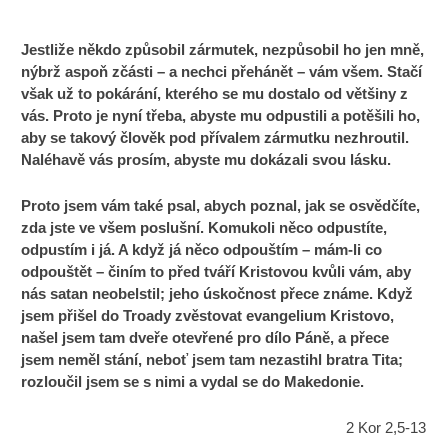
Jestliže někdo způsobil zármutek, nezpůsobil ho jen mně,
nýbrž aspoň zčásti – a nechci přehánět – vám všem. Stačí
však už to pokárání, kterého se mu dostalo od většiny z
vás. Proto je nyní třeba, abyste mu odpustili a potěšili ho,
aby se takový člověk pod přívalem zármutku nezhroutil.
Naléhavě vás prosím, abyste mu dokázali svou lásku.
Proto jsem vám také psal, abych poznal, jak se osvědčíte,
zda jste ve všem poslušní. Komukoli něco odpustíte,
odpustím i já. A když já něco odpouštím – mám-li co
odpouštět – činím to před tváří Kristovou kvůli vám, aby
nás satan neobelstil; jeho úskočnost přece známe. Když
jsem přišel do Troady zvěstovat evangelium Kristovo,
našel jsem tam dveře otevřené pro dílo Páně, a přece
jsem neměl stání, neboť jsem tam nezastihl bratra Tita;
rozloučil jsem se s nimi a vydal se do Makedonie.
2 Kor 2,5-13