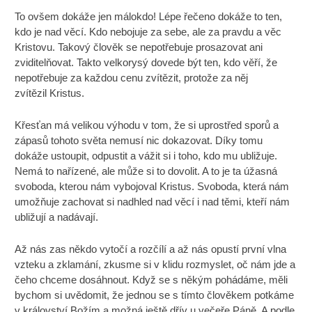
To ovšem dokáže jen málokdo! Lépe řečeno dokáže to ten,
kdo je nad věcí. Kdo nebojuje za sebe, ale za pravdu a věc
Kristovu. Takový člověk se nepotřebuje prosazovat ani
zviditelňovat. Takto velkorysý dovede být ten, kdo věří, že
nepotřebuje za každou cenu zvítězit, protože za něj
zvítězil Kristus.
Křesťan má velikou výhodu v tom, že si uprostřed sporů a
zápasů tohoto světa nemusí nic dokazovat. Díky tomu
dokáže ustoupit, odpustit a vážit si i toho, kdo mu ubližuje.
Nemá to nařízené, ale může si to dovolit. A to je ta úžasná
svoboda, kterou nám vybojoval Kristus. Svoboda, která nám
umožňuje zachovat si nadhled nad věcí i nad těmi, kteří nám
ubližují a nadávají.
Až nás zas někdo vytočí a rozčílí a až nás opustí první vlna
vzteku a zklamání, zkusme si v klidu rozmyslet, oč nám jde a
čeho chceme dosáhnout. Když se s někým pohádáme, měli
bychom si uvědomit, že jednou se s tímto člověkem potkáme
v království Božím a možná ještě dřív u večeře Páně. A podle