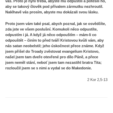
vás. Proto je nyní třeba, abyste mu odpustili a potěšili ho,
aby se takový člověk pod přívalem zármutku nezhroutil.
Naléhavě vás prosím, abyste mu dokázali svou lásku.
Proto jsem vám také psal, abych poznal, jak se osvědčíte,
zda jste ve všem poslušní. Komukoli něco odpustíte,
odpustím i já. A když já něco odpouštím – mám-li co
odpouštět – činím to před tváří Kristovou kvůli vám, aby
nás satan neobelstil; jeho úskočnost přece známe. Když
jsem přišel do Troady zvěstovat evangelium Kristovo,
našel jsem tam dveře otevřené pro dílo Páně, a přece
jsem neměl stání, neboť jsem tam nezastihl bratra Tita;
rozloučil jsem se s nimi a vydal se do Makedonie.
2 Kor 2,5-13