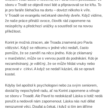
sboru v Trodě se objevili noví lidé a připravovali se ke křtu. To
je pro faráře šlehačka na dortu – dovézt někoho k víře.
V Troadě se evangeliu nečekaně otevřely dveře. Když vidíme,
že naše práce přináší ovoce, člověk rád zapomene na
neúspěchy a předchozí urážky a soustředí se na novou
příležitost.
Korint je možná ztracen, ale Troada znamená pro Pavla
vítězství. Když se někomu v jedné věci nedaří, často
pomůže, že se zaměří na něco jiného. Kdo je zklamaný
v manželství, může se s vervou pustit do podnikání. Kdo je
nezaměstnaný, je vděčný, že se může hlídat vnuky nebo
pracovat v církvi. A když se nedaří kázání, dá se opravit
kostel.
Kdyby šel apoštol k psychologovi nebo za svým seniorem,
dostal by nepochybně radu, ať na Korint zapomene a věnuje
se sboru v Troadě. Ale Pavel to nedokázal! Láska si totiž nedá
poručit a nedovolí nám zapomenout. Láska nás nutí dělat
nerozumné věci. Doufat a čekat, i když si tím jen jitříme