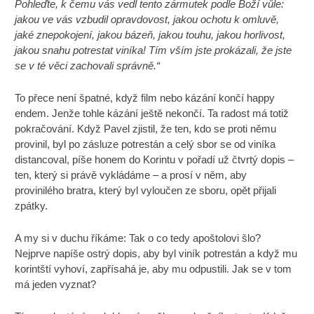
Pohleďte, k čemu vás vedl tento zármutek podle Boží vůle:
jakou ve vás vzbudil opravdovost, jakou ochotu k omluvě,
jaké znepokojení, jakou bázeň, jakou touhu, jakou horlivost,
jakou snahu potrestat viníka! Tím vším jste prokázali, že jste
se v té věci zachovali správně.“
To přece není špatné, když film nebo kázání končí happy
endem. Jenže tohle kázání ještě nekončí. Ta radost má totiž
pokračování. Když Pavel zjistil, že ten, kdo se proti němu
provinil, byl po zásluze potrestán a celý sbor se od viníka
distancoval, píše honem do Korintu v pořadí už čtvrtý dopis –
ten, který si právě vykládáme – a prosí v něm, aby
provinilého bratra, který byl vyloučen ze sboru, opět přijali
zpátky.
A my si v duchu říkáme: Tak o co tedy apoštolovi šlo?
Nejprve napíše ostrý dopis, aby byl viník potrestán a když mu
korintští vyhoví, zapřísahá je, aby mu odpustili. Jak se v tom
má jeden vyznat?