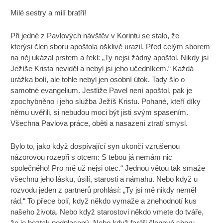
Milé sestry a milí bratři!
Při jedné z Pavlových návštěv v Korintu se stalo, že
kterýsi člen sboru apoštola ošklivě urazil. Před celým sborem
na něj ukázal prstem a řekl: „Ty nejsi žádný apoštol. Nikdy jsi
Ježíše Krista neviděl a nebyl jsi jeho učedníkem.“ Každá
urážka bolí, ale tohle nebyl jen osobní útok. Tady šlo o
samotné evangelium. Jestliže Pavel není apoštol, pak je
zpochybněno i jeho služba Ježíš Kristu. Pohané, kteří díky
němu uvěřili, si nebudou moci být jisti svým spasením.
Všechna Pavlova práce, oběti a nasazení ztratí smysl.
Bylo to, jako když dospívající syn ukončí vzrušenou
názorovou rozepři s otcem: S tebou já nemám nic
společného! Pro mě už nejsi otec.“ Jednou větou tak smaže
všechnu jeho lásku, úsilí, starosti a námahu. Nebo když u
rozvodu jeden z partnerů prohlásí: „Ty jsi mě nikdy neměl
rád.“ To přece bolí, když někdo vymaže a znehodnotí kus
našeho života. Nebo když starostovi někdo vmete do tváře,
že je beztak podplacený. Nebo když faráři členové sboru