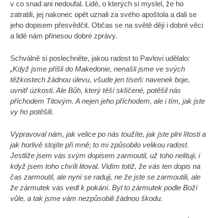
v co snad ani nedoufal. Lidé, o kterých si myslel, že ho
zatratili, jej nakonec opět uznali za svého apoštola a dali se
jeho dopisem přesvědčit. Občas se na světě ději i dobré věci
a lidé nám přinesou dobré zprávy.
Schválně si poslechněte, jakou radost to Pavlovi udělalo
:
„Když jsme přišli do Makedonie, nenašli jsme ve svých
těžkostech žádnou úlevu, všude jen tíseň: navenek boje,
uvnitř úzkosti. Ale Bůh, který těší sklíčené, potěšil nás
příchodem Titovým. A nejen jeho příchodem, ale i tím, jak jste
vy ho potěšili.
Vypravoval nám, jak velice po nás toužíte, jak jste plni lítosti a
jak horlivě stojíte při mně; to mi způsobilo velikou radost.
Jestliže jsem vás svým dopisem zarmoutil, už toho nelituji, i
když jsem toho chvíli litoval. Vidím totiž, že vás ten dopis na
čas zarmoutil, ale nyní se raduji, ne že jste se zarmoutili, ale
že zármutek vás vedl k pokání. Byl to zármutek podle Boží
vůle, a tak jsme vám nezpůsobili žádnou škodu.