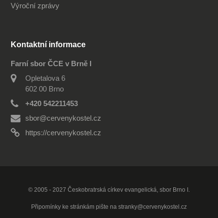
Výroční zprávy
Kontaktní informace
Farní sbor ČCE v Brně I
Opletalova 6
602 00 Brno
+420 542211453
sbor@cervenykostel.cz
https://cervenykostel.cz
© 2005 - 2027 Českobratrská církev evangelická, sbor Brno I.
Připomínky ke stránkám pište na
stranky@cervenykostel.cz