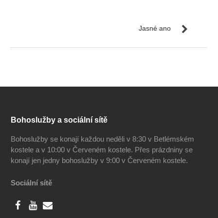
Jasné ano
Bohoslužby a sociální sítě
Bohoslužby se konají každou neděli v 8:30 v Betlémském
kostele a v 10:00 v Červeném kostele. Přes prázdniny se
konají jen jedny bohoslužby v 9:00 v Červeném kostele.
Sociální sítě