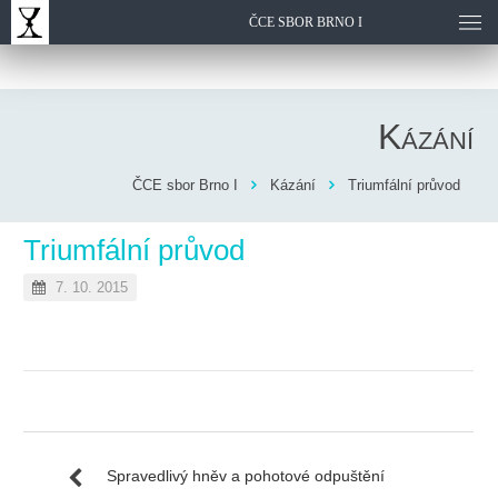
ČCE SBOR BRNO I
Kázání
ČCE sbor Brno I
Kázání
Triumfální průvod
Triumfální průvod
7. 10. 2015
Spravedlivý hněv a pohotové odpuštění