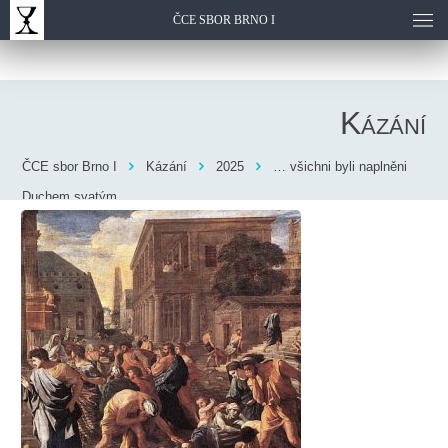
ČCE SBOR BRNO I
Kázání
ČCE sbor Brno I
Kázání
2025
… všichni byli naplněni
Duchem svatým …