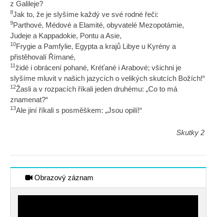
z Galileje?
8
Jak to, že je slyšíme každý ve své rodné řeči:
9
Parthové, Médové a Elamité, obyvatelé Mezopotámie,
Judeje a Kappadokie, Pontu a Asie,
10
Frygie a Pamfylie, Egypta a krajů Libye u Kyrény a
přistěhovalí Římané,
11
židé i obrácení pohané, Kréťané i Arabové; všichni je
slyšíme mluvit v našich jazycích o velikých skutcích Božích!“
12
Žasli a v rozpacích říkali jeden druhému: „Co to má
znamenat?“
13
Ale jiní říkali s posměškem: „Jsou opilí!“
Skutky 2
Obrazový záznam