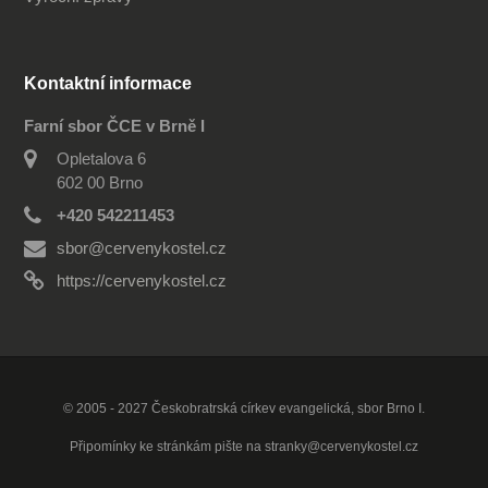
Kontaktní informace
Farní sbor ČCE v Brně I
Opletalova 6
602 00 Brno
+420 542211453
sbor@cervenykostel.cz
https://cervenykostel.cz
© 2005 - 2027 Českobratrská církev evangelická, sbor Brno I.
Připomínky ke stránkám pište na
stranky@cervenykostel.cz