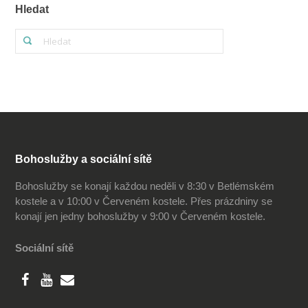
Hledat
Bohoslužby a sociální sítě
Bohoslužby se konají každou neděli v 8:30 v Betlémském
kostele a v 10:00 v Červeném kostele. Přes prázdniny se
konají jen jedny bohoslužby v 9:00 v Červeném kostele.
Sociální sítě