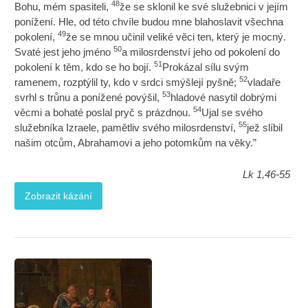
48
Bohu, mém spasiteli,
že se sklonil ke své služebnici v jejím
ponížení. Hle, od této chvíle budou mne blahoslavit všechna
49
pokolení,
že se mnou učinil veliké věci ten, který je mocný.
50
Svaté jest jeho jméno
a milosrdenství jeho od pokolení do
51
pokolení k těm, kdo se ho bojí.
Prokázal sílu svým
52
ramenem, rozptýlil ty, kdo v srdci smýšlejí pyšně;
vladaře
53
svrhl s trůnu a ponížené povýšil,
hladové nasytil dobrými
54
věcmi a bohaté poslal pryč s prázdnou.
Ujal se svého
55
služebníka Izraele, pamětliv svého milosrdenství,
jež slíbil
našim otcům, Abrahamovi a jeho potomkům na věky.”
Lk 1,46-55
Zobrazit kázání