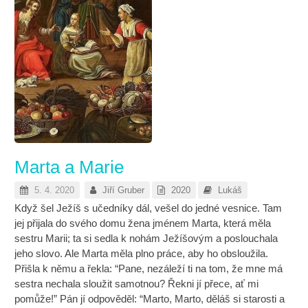
Marta a Marie
5. 4. 2020
Jiří Gruber
2020
Lukáš
Když šel Ježíš s učedníky dál, vešel do jedné vesnice. Tam
jej přijala do svého domu žena jménem Marta, která měla
sestru Marii; ta si sedla k nohám Ježíšovým a poslouchala
jeho slovo. Ale Marta měla plno práce, aby ho obsloužila.
Přišla k němu a řekla: “Pane, nezáleží ti na tom, že mne má
sestra nechala sloužit samotnou? Řekni jí přece, ať mi
pomůže!” Pán jí odpověděl: “Marto, Marto, děláš si starosti a