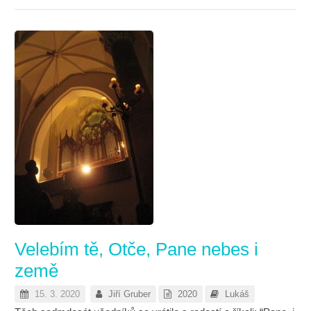
Velebím tě, Otče, Pane nebes i
země
15. 3. 2020
Jiří Gruber
2020
Lukáš