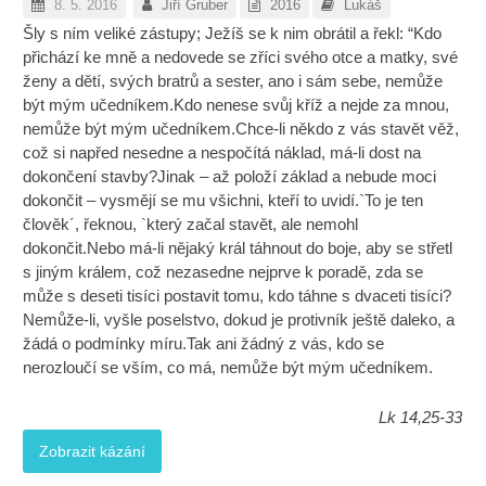
8. 5. 2016
Jiří Gruber
2016
Lukáš
Šly s ním veliké zástupy; Ježíš se k nim obrátil a řekl: “Kdo
přichází ke mně a nedovede se zříci svého otce a matky, své
ženy a dětí, svých bratrů a sester, ano i sám sebe, nemůže
být mým učedníkem.Kdo nenese svůj kříž a nejde za mnou,
nemůže být mým učedníkem.Chce-li někdo z vás stavět věž,
což si napřed nesedne a nespočítá náklad, má-li dost na
dokončení stavby?Jinak – až položí základ a nebude moci
dokončit – vysmějí se mu všichni, kteří to uvidí.`To je ten
člověk´, řeknou, `který začal stavět, ale nemohl
dokončit.Nebo má-li nějaký král táhnout do boje, aby se střetl
s jiným králem, což nezasedne nejprve k poradě, zda se
může s deseti tisíci postavit tomu, kdo táhne s dvaceti tisíci?
Nemůže-li, vyšle poselstvo, dokud je protivník ještě daleko, a
žádá o podmínky míru.Tak ani žádný z vás, kdo se
nerozloučí se vším, co má, nemůže být mým učedníkem.
Lk 14,25-33
Zobrazit kázání