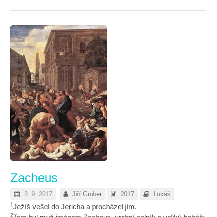
Zacheus
3. 9. 2017
Jiří Gruber
2017
Lukáš
1
Ježíš vešel do Jericha a procházel jím.
2