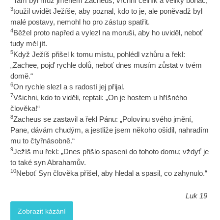
Tam byl muž jménem Zacheus, vrchní celník a veliký boháč;
3
toužil uvidět Ježíše, aby poznal, kdo to je, ale poněvadž byl
malé postavy, nemohl ho pro zástup spatřit.
4
Běžel proto napřed a vylezl na moruši, aby ho uviděl, neboť
tudy měl jít.
5
Když Ježíš přišel k tomu místu, pohlédl vzhůru a řekl:
„Zachee, pojď rychle dolů, neboť dnes musím zůstat v tvém
domě.“
6
On rychle slezl a s radostí jej přijal.
7
Všichni, kdo to viděli, reptali: „On je hostem u hříšného
člověka!“
8
Zacheus se zastavil a řekl Pánu: „Polovinu svého jmění,
Pane, dávám chudým, a jestliže jsem někoho ošidil, nahradím
mu to čtyřnásobně.“
9
Ježíš mu řekl: „Dnes přišlo spasení do tohoto domu; vždyť je
to také syn Abrahamův.
10
Neboť Syn člověka přišel, aby hledal a spasil, co zahynulo.“
Luk 19
Zobrazit kázání