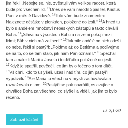
jim řekl: „Nebojte se, hle, zvěstuji vám velikou radost, která
11
bude pro všechen lid.
Dnes se vám narodil Spasitel, Kristus
12
Pán, v městě Davidově.
Toto vám bude znamením:
13
Naleznete děťátko v plenkách, položené do jeslí.“
A hned tu
bylo s andělem množství nebeských zástupů a takto chválili
14
Boha:
„Sláva na výsostech Bohu a na zemi pokoj mezi
15
lidmi; Bůh v nich má zalíbení.“
Jakmile andělé od nich odešli
do nebe, řekli si pastýři: „Pojďme až do Betléma a podívejme
16
se na to, co se tam stalo, jak nám Pán oznámil.“
Spěchali
tam a nalezli Marii a Josefa i to děťátko položené do jeslí.
17
Když je spatřili, pověděli, co jim bylo řečeno o tom dítěti.
18
Všichni, kdo to uslyšeli, užasli nad tím, co jim pastýři
19
vyprávěli.
Ale Maria to všechno v mysli zachovávala a
20
rozvažovala o tom.
Pastýři se pak navrátili, oslavujíce a
chválíce Boha za všechno, co slyšeli a viděli, jak jim to bylo
řečeno.
Lk 2,1-20
Zobrazit kázání