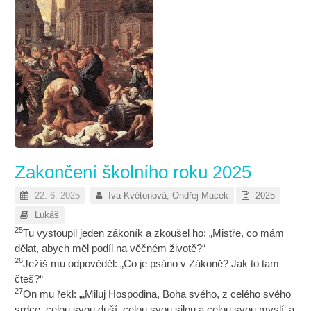
Zakončení školního roku 2025
22. 6. 2025
Iva Květonová
,
Ondřej Macek
2025
Lukáš
25
Tu vystoupil jeden zákoník a zkoušel ho: „Mistře, co mám
dělat, abych měl podíl na věčném životě?“
26
Ježíš mu odpověděl: „Co je psáno v Zákoně? Jak to tam
čteš?“
27
On mu řekl: „‚Miluj Hospodina, Boha svého, z celého svého
srdce, celou svou duší, celou svou silou a celou svou myslí‘ a