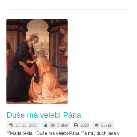
Duše má velebí Pána
25. 12. 2020
Jiří Gruber
2020
Lukáš
46
47
Maria řekla: “Duše má velebí Pána
a můj duch jásá v