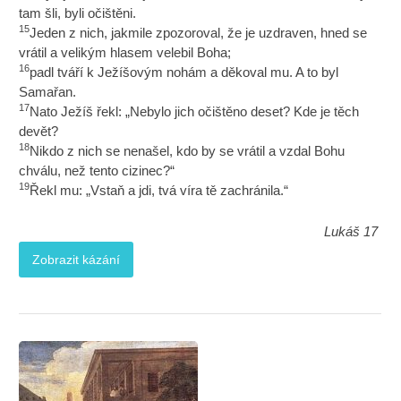
tam šli, byli očištěni.
15
Jeden z nich, jakmile zpozoroval, že je uzdraven, hned se
vrátil a velikým hlasem velebil Boha;
16
padl tváří k Ježíšovým nohám a děkoval mu. A to byl
Samařan.
17
Nato Ježíš řekl: „Nebylo jich očištěno deset? Kde je těch
devět?
18
Nikdo z nich se nenašel, kdo by se vrátil a vzdal Bohu
chválu, než tento cizinec?“
19
Řekl mu: „Vstaň a jdi, tvá víra tě zachránila.“
Lukáš 17
Zobrazit kázání