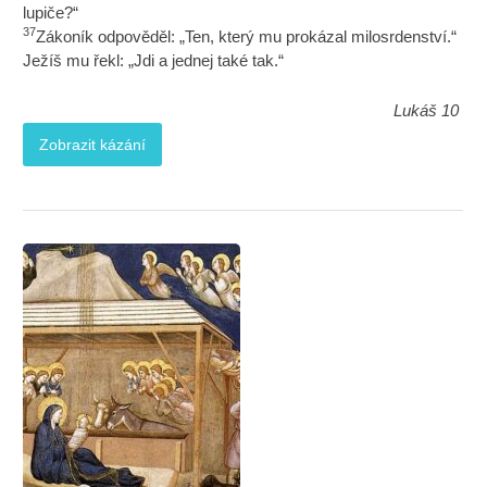
lupiče?“
37
Zákoník odpověděl: „Ten, který mu prokázal milosrdenství.“
Ježíš mu řekl: „Jdi a jednej také tak.“
Lukáš 10
Zobrazit kázání