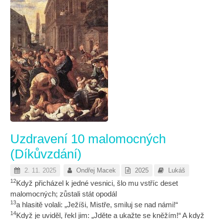
Uzdravení 10 malomocných
(Díkůvzdání)
2. 11. 2025
Ondřej Macek
2025
Lukáš
12
Když přicházel k jedné vesnici, šlo mu vstříc deset
malomocných; zůstali stát opodál
13
a hlasitě volali: „Ježíši, Mistře, smiluj se nad námi!“
14
Když je uviděl, řekl jim: „Jděte a ukažte se kněžím!“ A když