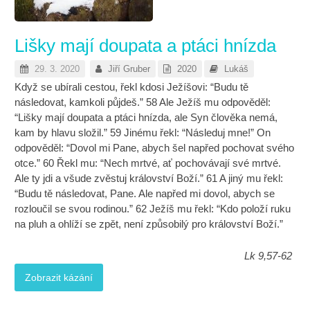
Lišky mají doupata a ptáci hnízda
29. 3. 2020
Jiří Gruber
2020
Lukáš
Když se ubírali cestou, řekl kdosi Ježíšovi: “Budu tě
následovat, kamkoli půjdeš.” 58 Ale Ježíš mu odpověděl:
“Lišky mají doupata a ptáci hnízda, ale Syn člověka nemá,
kam by hlavu složil.” 59 Jinému řekl: “Následuj mne!” On
odpověděl: “Dovol mi Pane, abych šel napřed pochovat svého
otce.” 60 Řekl mu: “Nech mrtvé, ať pochovávají své mrtvé.
Ale ty jdi a všude zvěstuj království Boží.” 61 A jiný mu řekl:
“Budu tě následovat, Pane. Ale napřed mi dovol, abych se
rozloučil se svou rodinou.” 62 Ježíš mu řekl: “Kdo položí ruku
na pluh a ohlíží se zpět, není způsobilý pro království Boží.”
Lk 9,57-62
Zobrazit kázání