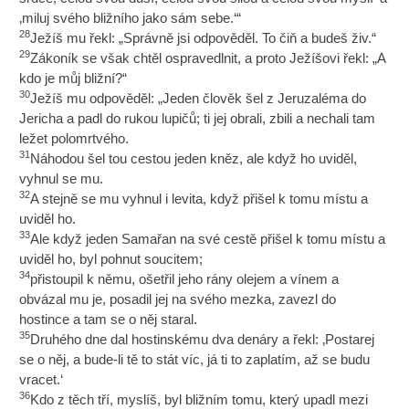
‚miluj svého bližního jako sám sebe.‘“
28
Ježíš mu řekl: „Správně jsi odpověděl. To čiň a budeš živ.“
29
Zákoník se však chtěl ospravedlnit, a proto Ježíšovi řekl: „A
kdo je můj bližní?“
30
Ježíš mu odpověděl: „Jeden člověk šel z Jeruzaléma do
Jericha a padl do rukou lupičů; ti jej obrali, zbili a nechali tam
ležet polomrtvého.
31
Náhodou šel tou cestou jeden kněz, ale když ho uviděl,
vyhnul se mu.
32
A stejně se mu vyhnul i levita, když přišel k tomu místu a
uviděl ho.
33
Ale když jeden Samařan na své cestě přišel k tomu místu a
uviděl ho, byl pohnut soucitem;
34
přistoupil k němu, ošetřil jeho rány olejem a vínem a
obvázal mu je, posadil jej na svého mezka, zavezl do
hostince a tam se o něj staral.
35
Druhého dne dal hostinskému dva denáry a řekl: ‚Postarej
se o něj, a bude-li tě to stát víc, já ti to zaplatím, až se budu
vracet.‘
36
Kdo z těch tří, myslíš, byl bližním tomu, který upadl mezi