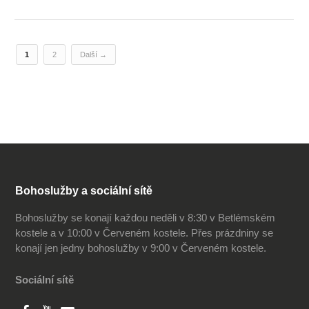
1
2
Další →
Bohoslužby a sociální sítě
Bohoslužby se konají každou neděli v 8:30 v Betlémském
kostele a v 10:00 v Červeném kostele. Přes prázdniny se
konají jen jedny bohoslužby v 9:00 v Červeném kostele.
Sociální sítě