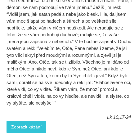
Těch sedmdesát učedníků se vrátilo s radostí a říkali: “Pane, i
démoni se nám podrobují ve tvém jménu.” Ježíš jim řekl:
“Viděl jsem, jak satan padá s nebe jako blesk. Hle, dal jsem
vám moc šlapat po hadech a štírech a po veškeré síle
nepřítele, takže vám v ničem neuškodí. Ale neradujte se z
toho, že se vám podrobují duchové; radujte se, že vaše
jména jsou zapsána v nebesích.” V té hodině zajásal v Duchu
svatém a řekl: “Velebím tě, Otče, Pane nebes i země, že jsi
tyto věci skryl před moudrými a rozumnými, a zjevil jsi je
maličkým. Ano, Otče, tak se ti zlíbilo. Všechno je mi dáno od
mého Otce; a nikdo neví, kdo je Syn, než Otec, ani kdo je
Otec, než Syn a ten, komu by to Syn chtěl zjevit.” Když byli
sami, obrátil se na své učedníky a řekl jim: “Blahoslavené oči,
které vidí, co vy vidíte. Říkám vám, že mnozí proroci a
králové chtěli vidět, na co vy hledíte, ale neviděli; a slyšte, co
vy slyšíte, ale neslyšeli.”
Lk 10,17-24
Zobrazit kázání