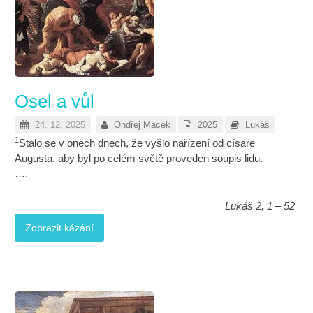
Osel a vůl
24. 12. 2025
Ondřej Macek
2025
Lukáš
1
Stalo se v oněch dnech, že vyšlo nařízení od císaře
Augusta, aby byl po celém světě proveden soupis lidu.
….
Lukáš 2, 1 – 52
Zobrazit kázání