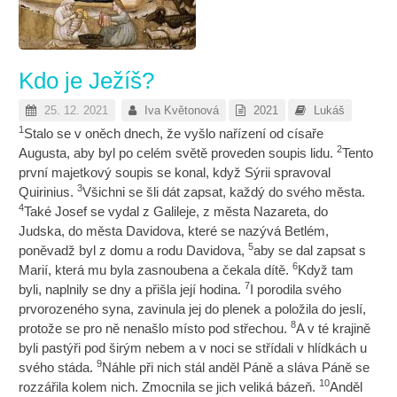
Kdo je Ježíš?
25. 12. 2021
Iva Květonová
2021
Lukáš
1
Stalo se v oněch dnech, že vyšlo nařízení od císaře
2
Augusta, aby byl po celém světě proveden soupis lidu.
Tento
první majetkový soupis se konal, když Sýrii spravoval
3
Quirinius.
Všichni se šli dát zapsat, každý do svého města.
4
Také Josef se vydal z Galileje, z města Nazareta, do
Judska, do města Davidova, které se nazývá Betlém,
5
poněvadž byl z domu a rodu Davidova,
aby se dal zapsat s
6
Marií, která mu byla zasnoubena a čekala dítě.
Když tam
7
byli, naplnily se dny a přišla její hodina.
I porodila svého
prvorozeného syna, zavinula jej do plenek a položila do jeslí,
8
protože se pro ně nenašlo místo pod střechou.
A v té krajině
byli pastýři pod širým nebem a v noci se střídali v hlídkách u
9
svého stáda.
Náhle při nich stál anděl Páně a sláva Páně se
10
rozzářila kolem nich. Zmocnila se jich veliká bázeň.
Anděl