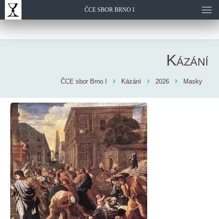
ČCE SBOR BRNO I
Kázání
ČCE sbor Brno I
Kázání
2026
Masky