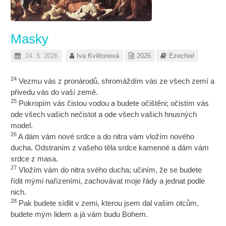
Masky
24. 5. 2026
Iva Květonová
2026
Ezechiel
24
Vezmu vás z pronárodů, shromáždím vás ze všech zemí a
přivedu vás do vaší země.
25
Pokropím vás čistou vodou a budete očištěni; očistím vás
ode všech vašich nečistot a ode všech vašich hnusných
model.
26
A dám vám nové srdce a do nitra vám vložím nového
ducha. Odstraním z vašeho těla srdce kamenné a dám vám
srdce z masa.
27
Vložím vám do nitra svého ducha; učiním, že se budete
řídit mými nařízeními, zachovávat moje řády a jednat podle
nich.
28
Pak budete sídlit v zemi, kterou jsem dal vašim otcům,
budete mým lidem a já vám budu Bohem.