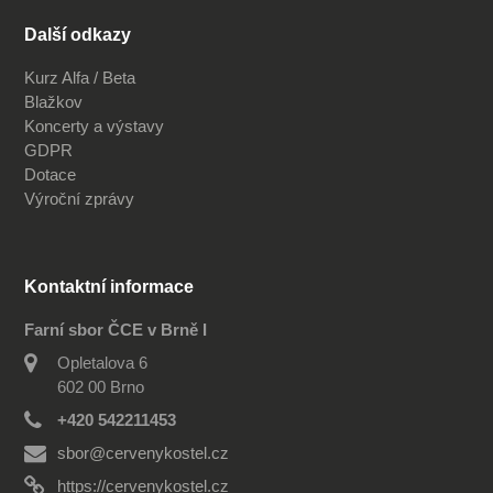
Další odkazy
Kurz Alfa / Beta
Blažkov
Koncerty a výstavy
GDPR
Dotace
Výroční zprávy
Kontaktní informace
Farní sbor ČCE v Brně I
Opletalova 6
602 00 Brno
+420 542211453
sbor@cervenykostel.cz
https://cervenykostel.cz