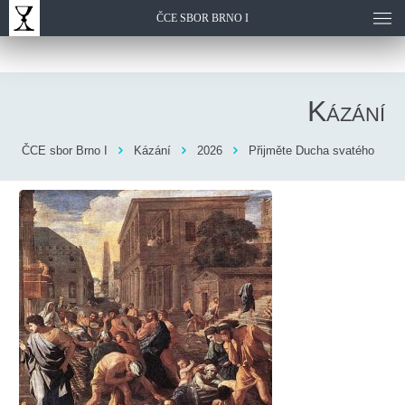
ČCE SBOR BRNO I
Kázání
ČCE sbor Brno I
Kázání
2026
Přijměte Ducha svatého