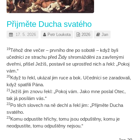
Přijměte Ducha svatého
17. 5. 2026
Petr Loukota
2026
Jan
19
Téhož dne večer – prvního dne po sobotě – když byli
učedníci ze strachu před Židy shromážděni za zavřenými
dveřmi, přišel Ježíš, postavil se uprostřed nich a řekl: „Pokoj
vám.“
20
Když to řekl, ukázal jim ruce a bok. Učedníci se zaradovali,
když spatřili Pána.
21
Ježíš jim znovu řekl: „Pokoj vám. Jako mne poslal Otec,
tak já posílám vás.“
22
Po těch slovech na ně dechl a řekl jim: „Přijměte Ducha
svatého.
23
Komu odpustíte hříchy, tomu jsou odpuštěny, komu je
neodpustíte, tomu odpuštěny nejsou.“