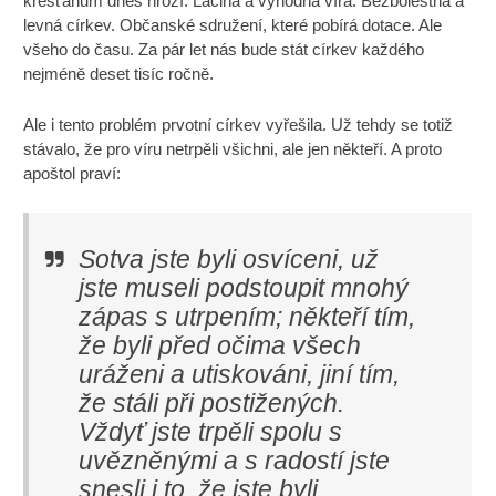
křesťanům dnes hrozí. Laciná a výhodná víra. Bezbolestná a
levná církev. Občanské sdružení, které pobírá dotace. Ale
všeho do času. Za pár let nás bude stát církev každého
nejméně deset tisíc ročně.
Ale i tento problém prvotní církev vyřešila. Už tehdy se totiž
stávalo, že pro víru netrpěli všichni, ale jen někteří. A proto
apoštol praví:
Sotva jste byli osvíceni, už
jste museli podstoupit mnohý
zápas s utrpením; někteří tím,
že byli před očima všech
uráženi a utiskováni, jiní tím,
že stáli při postižených.
Vždyť jste trpěli spolu s
uvězněnými a s radostí jste
snesli i to, že jste byli