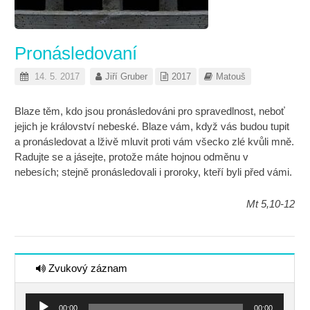
Pronásledovaní
14. 5. 2017
Jiří Gruber
2017
Matouš
Blaze těm, kdo jsou pronásledováni pro spravedlnost, neboť
jejich je království nebeské. Blaze vám, když vás budou tupit
a pronásledovat a lživě mluvit proti vám všecko zlé kvůli mně.
Radujte se a jásejte, protože máte hojnou odměnu v
nebesích; stejně pronásledovali i proroky, kteří byli před vámi.
Mt 5,10-12
Zvukový záznam
Audio
00:00
00:00