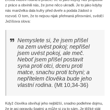
z práce a obvinili nás, že jsme něco ukradli. Je to jako kdyby
nás manželka dala kufry před dveře a podala žádost o
rozvod. O tom, že to nejsou nijak přehnaná přirovnání, svědčí
Ježíšova slova:
Nemyslete si, že jsem přišel
na zem uvést pokoj; nepřišel
jsem uvést pokoj, ale meč.
Neboť jsem přišel postavit
syna proti otci, dceru proti
matce, snachu proti tchyni; a
nepřítelem člověka bude jeho
vlastní rodina
. (Mt 10,34-36)
Když člověka obviňují jeho nejbližší, snadno podlehne dojmu,
že je asi opravdu špatný a může si za to sám. Je těžké stát