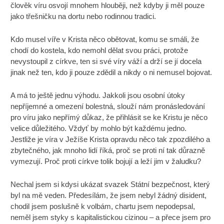
člověk víru osvojí mnohem hlouběji, než kdyby ji měl pouze
jako třešničku na dortu nebo rodinnou tradici.
Kdo musel víře v Krista něco obětovat, komu se smáli, že
chodí do kostela, kdo nemohl dělat svou práci, protože
nevystoupil z církve, ten si své víry váží a drží se jí docela
jinak než ten, kdo ji pouze zdědil a nikdy o ni nemusel bojovat.
A má to ještě jednu výhodu. Jakkoli jsou osobní útoky
nepříjemné a omezení bolestná, slouží nám pronásledování
pro víru jako nepřímý důkaz, že přihlásit se ke Kristu je něco
velice důležitého. Vždyť by mohlo být každému jedno.
Jestliže je víra v Ježíše Krista opravdu něco tak zpozdilého a
zbytečného, jak mnoho lidí říká, proč se proti ní tak důrazně
vymezují. Proč proti církve tolik bojují a leží jim v žaludku?
Nechal jsem si kdysi ukázat svazek Státní bezpečnost, který
byl na mě veden. Předesílám, že jsem nebyl žádný disident,
chodil jsem poslušně k volbám, chartu jsem nepodepsal,
neměl jsem styky s kapitalistickou cizinou – a přece jsem pro