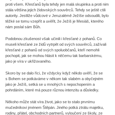
proti všem. Křesťanů byla tehdy jen malá skupinka a proti nim
stála většina jejich židovských souvěrců. Tehdy se ještě ctili
autority. Jestliže vůdcové v Jeruzalémě Ježíše odsoudili, bylo
těžké se tomu vzepřít a uvěřit, že Ježíš je Mesiáš, kterého
nám poslal sám Bůh.
Podobnou zkušenost však učinili i křesťané z pohanů. Co
museli křesťané ze židů vytrpět od svých souvěrců, zažívali
křesťané z pohanů od svých spoluobčanů, kteří nemohli
pochopit, jak se mohou hlásit k něčemu tak barbarskému,
jako je víra v ukřižovaného.
Skoro by se dalo říci, že vždycky když někdo uvěří, že se
s Bohem se potkáváme v někom tak slabém a obyčejném
jako je Ježíš, setká se u mnohých s nepochopením a
pohrdáním, které má pouze různou intenzitu a důsledky.
Někoho může stát víra život, jako se to stalo prvnímu
mučedníkovi jménem Štěpán. Jiného potká ztrátu majetku,
rodiny, přátel, obchodních partnerů, vyloučení ze školy, ze