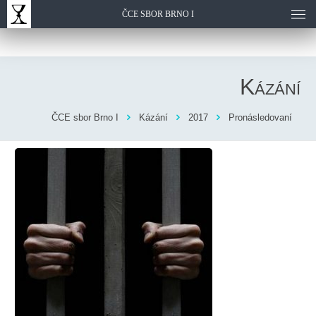
ČCE SBOR BRNO I
Kázání
ČCE sbor Brno I
Kázání
2017
Pronásledovaní