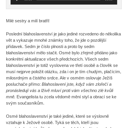
přehrávač
Milé sestry a milí bratři!
Poslední blahoslavenství je jako jediné rozvedeno do několika
vět a vykazuje mnohé známky toho, že jde o pozdější
přídavek. Sedm je číslo plnosti a proto by sedm
blahoslavenství mělo stačit. Osmé bylo zřejmě přidáno jako
konkrétní aktualizace všech předchozích. Všech sedm
blahoslavenství je totiž vyslovena ve třetí osobě a člověk se
musí nejprve položit otázku, zda i on je tím chudým, plačícím,
milosrdným a čistého srdce. Ale v osmém oslovuje Ježíš
posluchače přímo:
Blahoslavení jste, když vám zlořečí a
pronásledují vás a lživě mluví proti vám všechno zlé kvůli
mně.
Evangelista tu zcela vědomě mění styl a obrací se ke
svým současníkům.
Osmé blahoslavenství je také jediné, které se výslovně
vztahuje k Ježově osobě. Tyká se těch, kteří jsou