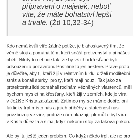
připraveni o majetek, neboť
víte, že máte bohatství lepší
a trvalé.
(Žd 10,32-34)
Kdo nemá kvůli víře žádné potíže, je blahoslavený tím, že
věrně stojí a pomáhá těm, kteří snáší protivenství a přinášejí
oběti. Nikdy to nebude tak, že by všichni křesťané byli
odsouzeni a pozavíráni. Postihne to jen některé. Právě proto
je důležité, aby ti, kteří žijí v relativním klidu, drželi modlitební
stráž a konali sbírky pro ty, kteří mají nouzi. Tak jako za
protektorátu lidé pomáhali rodinám vězněných vlastenců, měli
bychom myslet na křesťany, kteří žijí v zemích, kde je víra
v Ježíše Krista zakázaná. Zatímco my se máme dobře, oni
fakticky trpí místo nás a jejich příběhy a statečnost nás
povzbuzují ve víře, protože nám ukazují, jak může být víra
v Krista důležitá a silná, když někomu stojí za taková příkoří.
Ale byl tu ještě jeden problém. Co když někdo trpí, ale ne pro