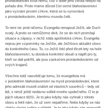
pronásledování kvůli němu, což v době jeho života nebylo na
pořadu dne. Proto máme důvod číst osmé blahoslavenství
jako vyznání prvotní církve, která se tu vyrovnává
s pronásledováním, kterému musela čelit.
To není nic proti ničemu. Evangelia nenapsal Ježíš, ale Duch
svatý. A proto se nemůžeme divit, že se do nich promítají
situace a zápasy, v nichž stála apoštolská církev. Evangelia
nejsou jen vzpomínky na Ježíše, ale Ježíšovo aktuální slovo
do konkrétního času. To, co Ježíš řekl před třiceti lety na hoře
blahoslavenství, tu dostává konkrétní obsah a náplň pro ty,
kteří se dali pokřtít, ale jsou zaskočeni pronásledováním od
svých krajanů
Všechno totiž nasvědčuje tomu, že evangelista má
v posledním blahoslavenství na mysli pronásledování, které
jeho adresáti museli snášet od vlastních souvěrců – tedy od
lidí, s nimiž ještě nedávno sdíleli mnoho společného. O to je
jejich situace těžší. Je to jako kdyby nás vyhnali z tohoto
sboru a řekli nám, že už sem nepatříme. Nebo kdyby se nás
zřekla vlastní rodina a přátelé. Je to jako kdyby nás propustili