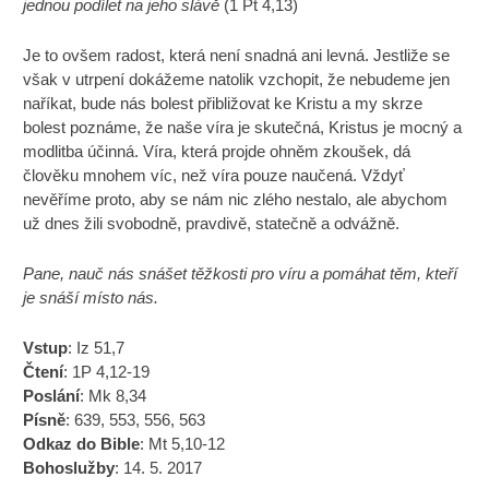
jednou podílet na jeho slávě
(1 Pt 4,13)
Je to ovšem radost, která není snadná ani levná. Jestliže se
však v utrpení dokážeme natolik vzchopit, že nebudeme jen
naříkat, bude nás bolest přibližovat ke Kristu a my skrze
bolest poznáme, že naše víra je skutečná, Kristus je mocný a
modlitba účinná. Víra, která projde ohněm zkoušek, dá
člověku mnohem víc, než víra pouze naučená. Vždyť
nevěříme proto, aby se nám nic zlého nestalo, ale abychom
už dnes žili svobodně, pravdivě, statečně a odvážně.
Pane, nauč nás snášet těžkosti pro víru a pomáhat těm, kteří
je snáší místo nás.
Vstup
: Iz 51,7
Čtení
: 1P 4,12-19
Poslání
: Mk 8,34
Písně
: 639, 553, 556, 563
Odkaz do Bible
:
Mt 5,10-12
Bohoslužby
: 14. 5. 2017