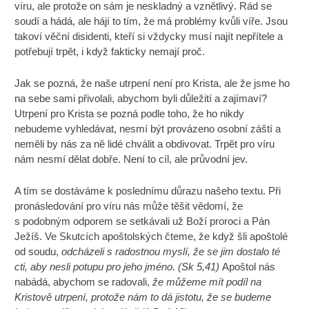
víru, ale protože on sám je neskladný a vznětlivý. Rád se
soudí a hádá, ale hájí to tím, že má problémy kvůli víře. Jsou
takoví věční disidenti, kteří si vždycky musí najít nepřítele a
potřebují trpět, i když fakticky nemají proč.
Jak se pozná, že naše utrpení není pro Krista, ale že jsme ho
na sebe sami přivolali, abychom byli důležití a zajímaví?
Utrpení pro Krista se pozná podle toho, že ho nikdy
nebudeme vyhledávat, nesmí být provázeno osobní záští a
neměli by nás za ně lidé chválit a obdivovat. Trpět pro víru
nám nesmí dělat dobře. Není to cíl, ale průvodní jev.
A tím se dostáváme k poslednímu důrazu našeho textu. Při
pronásledování pro víru nás může těšit vědomí, že
s podobným odporem se setkávali už Boží proroci a Pán
Ježíš. Ve Skutcích apoštolských čteme, že když šli apoštolé
od soudu,
odcházeli s radostnou myslí, že se jim dostalo té
cti, aby nesli potupu pro jeho jméno. (Sk 5,41)
Apoštol nás
nabádá, abychom se radovali,
že můžeme mít podíl na
Kristově utrpení, protože nám to dá jistotu, že se budeme