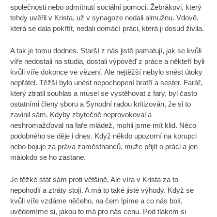
společnosti nebo odmítnutí sociální pomoci. Žebrákovi, který
tehdy uvěřil v Krista, už v synagoze nedali almužnu. Vdově,
která se dala pokřtít, nedali domácí práci, která ji dosud živila.
A tak je tomu dodnes. Starší z nás jistě pamatují, jak se kvůli
víře nedostali na studia, dostali výpověď z práce a někteří byli
kvůli víře dokonce ve vězení. Ale nejtěžší nebylo snést útoky
nepřátel. Těžší bylo unést nepochopení bratří a sester. Farář,
který ztratil souhlas a musel se vystěhovat z fary, byl často
ostatními členy sboru a Synodní radou kritizován, že si to
zavinil sám. Kdyby zbytečně neprovokoval a
neshromažďoval na faře mládež, mohli jsme mít klid. Něco
podobného se děje i dnes. Když někdo upozorní na korupci
nebo bojuje za práva zaměstnanců, muže přijít o práci a jen
málokdo se ho zastane.
Je těžké stát sám proti většině. Ale víra v Krista za to
nepohodlí a ztráty stojí. A má to také jisté výhody. Když se
kvůli víře vzdáme něčeho, na čem lpíme a co nás bolí,
uvědomíme si, jakou to má pro nás cenu. Pod tlakem si