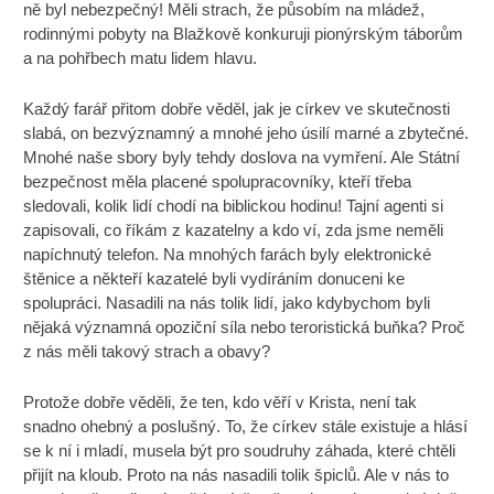
ně byl nebezpečný! Měli strach, že působím na mládež,
rodinnými pobyty na Blažkově konkuruji pionýrským táborům
a na pohřbech matu lidem hlavu.
Každý farář přitom dobře věděl, jak je církev ve skutečnosti
slabá, on bezvýznamný a mnohé jeho úsilí marné a zbytečné.
Mnohé naše sbory byly tehdy doslova na vymření. Ale Státní
bezpečnost měla placené spolupracovníky, kteří třeba
sledovali, kolik lidí chodí na biblickou hodinu! Tajní agenti si
zapisovali, co říkám z kazatelny a kdo ví, zda jsme neměli
napíchnutý telefon. Na mnohých farách byly elektronické
štěnice a někteří kazatelé byli vydíráním donuceni ke
spolupráci. Nasadili na nás tolik lidí, jako kdybychom byli
nějaká významná opoziční síla nebo teroristická buňka? Proč
z nás měli takový strach a obavy?
Protože dobře věděli, že ten, kdo věří v Krista, není tak
snadno ohebný a poslušný. To, že církev stále existuje a hlásí
se k ní i mladí, musela být pro soudruhy záhada, které chtěli
přijít na kloub. Proto na nás nasadili tolik špiclů. Ale v nás to