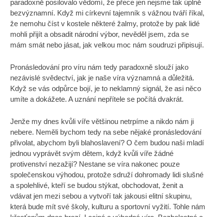
paradoxně posilovalo vědomí, že přece jen nejsme tak úplně
bezvýznamní. Když mi církevní tajemník s vážnou tváří říkal,
že nemohu číst v kostele některé žalmy, protože by pak lidé
mohli přijít a obsadit národní výbor, nevěděl jsem, zda se
mám smát nebo jásat, jak velkou moc nám soudruzi připisují.
Pronásledování pro víru nám tedy paradoxně slouží jako
nezávislé svědectví, jak je naše víra významná a důležitá.
Když se vás odpůrce bojí, je to neklamný signál, že asi něco
umíte a dokážete. A uznání nepřítele se počítá dvakrát.
Jenže my dnes kvůli víře většinou netrpíme a nikdo nám ji
nebere. Neměli bychom tedy na sebe nějaké pronásledování
přivolat, abychom byli blahoslavení? O čem budou naši mladí
jednou vyprávět svým dětem, když kvůli víře žádné
protivenství nezažijí? Nestane se víra nakonec pouze
společenskou výhodou, protože sdruží dohromady lidi slušné
a spolehlivé, kteří se budou stýkat, obchodovat, ženit a
vdávat jen mezi sebou a vytvoří tak jakousi elitní skupinu,
která bude mít své školy, kulturu a sportovní vyžití. Tohle nám