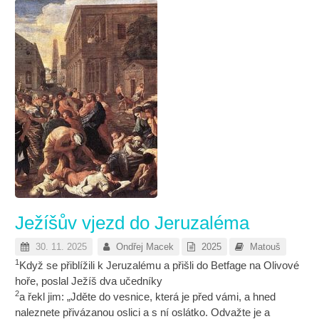
Ježíšův vjezd do Jeruzaléma
30. 11. 2025
Ondřej Macek
2025
Matouš
1
Když se přiblížili k Jeruzalému a přišli do Betfage na Olivové
hoře, poslal Ježíš dva učedníky
2
a řekl jim: „Jděte do vesnice, která je před vámi, a hned
naleznete přivázanou oslici a s ní oslátko. Odvažte je a