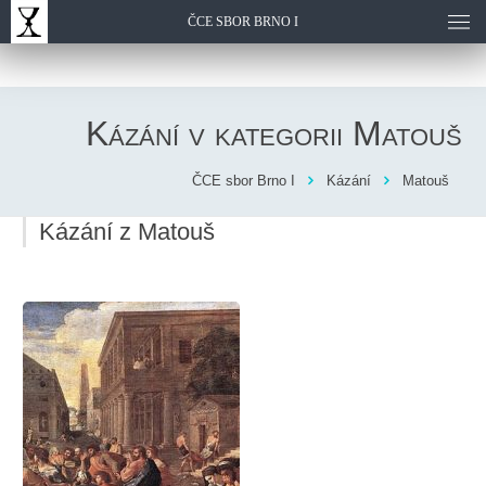
ČCE SBOR BRNO I
Kázání v kategorii
Matouš
ČCE sbor Brno I
Kázání
Matouš
Kázání z Matouš