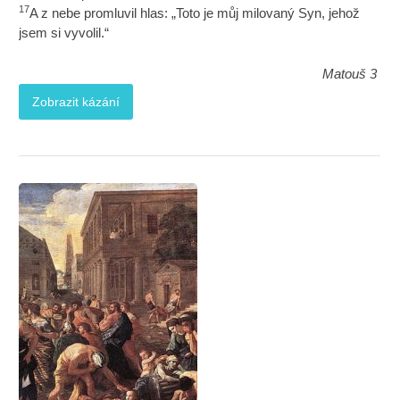
17
A z nebe promluvil hlas: „Toto je můj milovaný Syn, jehož
jsem si vyvolil.“
Matouš 3
Zobrazit kázání