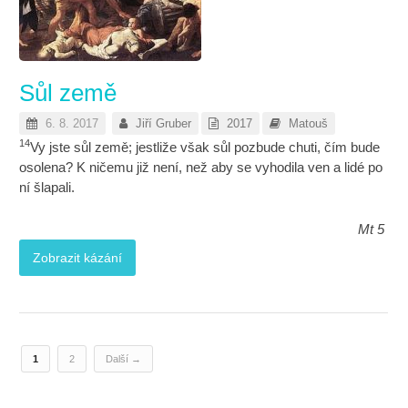
Sůl země
6. 8. 2017
Jiří Gruber
2017
Matouš
14
Vy jste sůl země; jestliže však sůl pozbude chuti, čím bude
osolena? K ničemu již není, než aby se vyhodila ven a lidé po
ní šlapali.
Mt 5
Zobrazit kázání
1
2
Další →