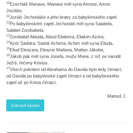
10
Ezechiáš Manase, Manase měl syna Amose, Amos
Joziáše,
11
Joziáš Jechoniáše a jeho bratry za babylónského zajetí.
12
Po babylónském zajetí Jechoniáš měl syna Salatiela,
Salatiel Zorobabela,
13
Zorobabel Abiuda, Abiud Eliakima, Eliakim Azóra,
14
Azór Sádoka, Sádok Achima. Achim měl syna Eliuda,
15
Eliud Eleazara, Eleazar Mattana, Mattan Jákoba,
16
Jákob pak měl syna Josefa, muže Marie, z níž se narodil
Ježíš, řečený Kristus.
17
Všech pokolení od Abrahama do Davida bylo tedy čtrnáct,
od Davida po babylónské zajetí čtrnáct a od babylónského
zajetí až po Krista čtrnáct.
Matouš 1
Zobrazit kázání