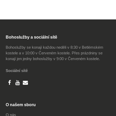
Bohoslužby a sociální sítě
Bohoslužby se konají každou neděli v 8:30 v Betlémském
kostele a v 10:00 v Červeném kostele. Přes prázdniny se
konají jen jedny bohoslužby v 9:00 v Červeném kostele.
Sociální sítě
O našem sboru
O nás