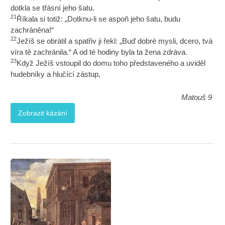
dotkla se třásní jeho šatu.
21
Říkala si totiž: „Dotknu-li se aspoň jeho šatu, budu
zachráněna!“
22
Ježíš se obrátil a spatřiv ji řekl: „Buď dobré mysli, dcero, tvá
víra tě zachránila.“ A od té hodiny byla ta žena zdráva.
23
Když Ježíš vstoupil do domu toho představeného a uviděl
hudebníky a hlučící zástup,
Matouš 9
Zobrazit kázání