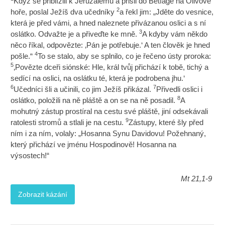
Když se přiblížili k Jeruzalému a přišli do Betfage na Olivové
2
hoře, poslal Ježíš dva učedníky
a řekl jim: „Jděte do vesnice,
která je před vámi, a hned naleznete přivázanou oslici a s ní
3
oslátko. Odvažte je a přiveďte ke mně.
A kdyby vám někdo
něco říkal, odpovězte: ‚Pán je potřebuje.‘ A ten člověk je hned
4
pošle.“
To se stalo, aby se splnilo, co je řečeno ústy proroka:
5
‚Povězte dceři siónské: Hle, král tvůj přichází k tobě, tichý a
sedící na oslici, na oslátku té, která je podrobena jhu.‘
6
7
Učedníci šli a učinili, co jim Ježíš přikázal.
Přivedli oslici i
8
oslátko, položili na ně pláště a on se na ně posadil.
A
mohutný zástup prostíral na cestu své pláště, jiní odsekávali
9
ratolesti stromů a stlali je na cestu.
Zástupy, které šly před
ním i za ním, volaly: „Hosanna Synu Davidovu! Požehnaný,
který přichází ve jménu Hospodinově! Hosanna na
výsostech!“
Mt 21,1-9
Zobrazit kázání