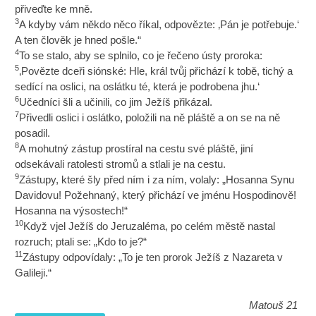
přiveďte ke mně.
3
A kdyby vám někdo něco říkal, odpovězte: ‚Pán je potřebuje.‘
A ten člověk je hned pošle.“
4
To se stalo, aby se splnilo, co je řečeno ústy proroka:
5
‚Povězte dceři siónské: Hle, král tvůj přichází k tobě, tichý a
sedící na oslici, na oslátku té, která je podrobena jhu.‘
6
Učedníci šli a učinili, co jim Ježíš přikázal.
7
Přivedli oslici i oslátko, položili na ně pláště a on se na ně
posadil.
8
A mohutný zástup prostíral na cestu své pláště, jiní
odsekávali ratolesti stromů a stlali je na cestu.
9
Zástupy, které šly před ním i za ním, volaly: „Hosanna Synu
Davidovu! Požehnaný, který přichází ve jménu Hospodinově!
Hosanna na výsostech!“
10
Když vjel Ježíš do Jeruzaléma, po celém městě nastal
rozruch; ptali se: „Kdo to je?“
11
Zástupy odpovídaly: „To je ten prorok Ježíš z Nazareta v
Galileji.“
Matouš 21