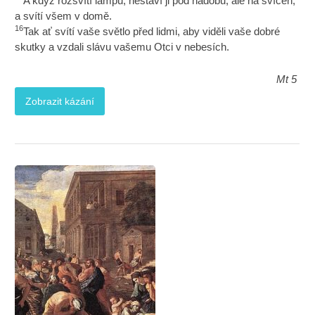
A když rozsvítí lampu, nestaví ji pod nádobu, ale na svícen;
a svítí všem v domě.
16
Tak ať svítí vaše světlo před lidmi, aby viděli vaše dobré
skutky a vzdali slávu vašemu Otci v nebesích.
Mt 5
Zobrazit kázání