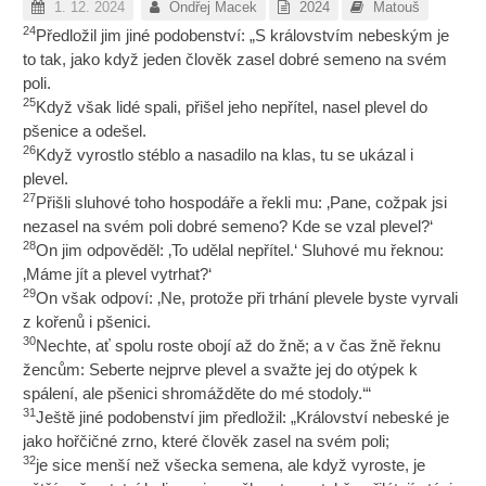
1. 12. 2024
Ondřej Macek
2024
Matouš
24
Předložil jim jiné podobenství: „S královstvím nebeským je
to tak, jako když jeden člověk zasel dobré semeno na svém
poli.
25
Když však lidé spali, přišel jeho nepřítel, nasel plevel do
pšenice a odešel.
26
Když vyrostlo stéblo a nasadilo na klas, tu se ukázal i
plevel.
27
Přišli sluhové toho hospodáře a řekli mu: ‚Pane, cožpak jsi
nezasel na svém poli dobré semeno? Kde se vzal plevel?‘
28
On jim odpověděl: ‚To udělal nepřítel.‘ Sluhové mu řeknou:
‚Máme jít a plevel vytrhat?‘
29
On však odpoví: ‚Ne, protože při trhání plevele byste vyrvali
z kořenů i pšenici.
30
Nechte, ať spolu roste obojí až do žně; a v čas žně řeknu
žencům: Seberte nejprve plevel a svažte jej do otýpek k
spálení, ale pšenici shromážděte do mé stodoly.‘“
31
Ještě jiné podobenství jim předložil: „Království nebeské je
jako hořčičné zrno, které člověk zasel na svém poli;
32
je sice menší než všecka semena, ale když vyroste, je