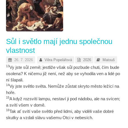
Sůl i světlo mají jednu společnou
vlastnost
26. 7. 2026
Věra Popelářová
2026
Matouš
13
Vy jste sůl země; jestliže však sůl pozbude chuti, čím bude
osolena? K ničemu již není, než aby se vyhodila ven a lidé po
ní šlapali.
14
Vy jste světlo světa. Nemůže zůstat skryto město ležící na
hoře.
15
A když rozsvítí lampu, nestaví ji pod nádobu, ale na svícen;
a svítí všem v domě.
16
Tak ať svítí vaše světlo před lidmi, aby viděli vaše dobré
skutky a vzdali slávu vašemu Otci v nebesích.