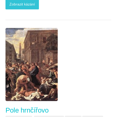
Zobrazit kázání
Pole hrnčířovo