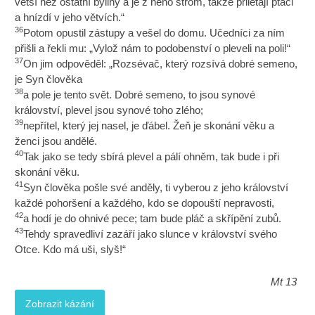
větší než ostatní byliny a je z něho strom, takže přilétají ptáci
a hnízdí v jeho větvích.“
36
Potom opustil zástupy a vešel do domu. Učedníci za ním
přišli a řekli mu: „Vylož nám to podobenství o pleveli na poli!“
37
On jim odpověděl: „Rozsévač, který rozsívá dobré semeno,
je Syn člověka
38
a pole je tento svět. Dobré semeno, to jsou synové
království, plevel jsou synové toho zlého;
39
nepřítel, který jej nasel, je ďábel. Žeň je skonání věku a
ženci jsou andělé.
40
Tak jako se tedy sbírá plevel a pálí ohněm, tak bude i při
skonání věku.
41
Syn člověka pošle své anděly, ti vyberou z jeho království
každé pohoršení a každého, kdo se dopouští nepravosti,
42
a hodí je do ohnivé pece; tam bude pláč a skřípění zubů.
43
Tehdy spravedliví zazáří jako slunce v království svého
Otce. Kdo má uši, slyš!“
Mt 13
Zobrazit kázání