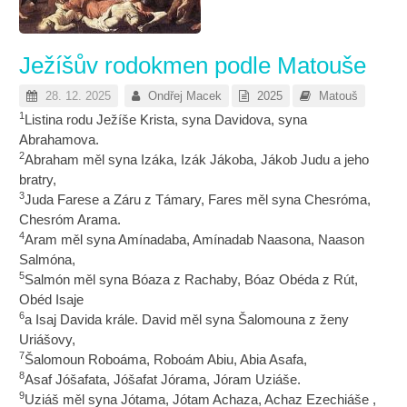
Ježíšův rodokmen podle Matouše
28. 12. 2025
Ondřej Macek
2025
Matouš
1
Listina rodu Ježíše Krista, syna Davidova, syna
Abrahamova.
2
Abraham měl syna Izáka, Izák Jákoba, Jákob Judu a jeho
bratry,
3
Juda Farese a Záru z Támary, Fares měl syna Chesróma,
Chesróm Arama.
4
Aram měl syna Amínadaba, Amínadab Naasona, Naason
Salmóna,
5
Salmón měl syna Bóaza z Rachaby, Bóaz Obéda z Rút,
Obéd Isaje
6
a Isaj Davida krále. David měl syna Šalomouna z ženy
Uriášovy,
7
Šalomoun Roboáma, Roboám Abiu, Abia Asafa,
8
Asaf Jóšafata, Jóšafat Jórama, Jóram Uziáše.
9
Uziáš měl syna Jótama, Jótam Achaza, Achaz Ezechiáše ,