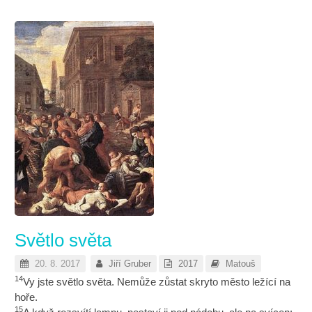
Světlo světa
20. 8. 2017
Jiří Gruber
2017
Matouš
14
Vy jste světlo světa. Nemůže zůstat skryto město ležící na
hoře.
15