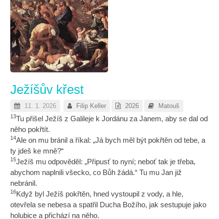
Ježíšův křest
11. 1. 2026
Filip Keller
2026
Matouš
13
Tu přišel Ježíš z Galileje k Jordánu za Janem, aby se dal od
něho pokřtít.
14
Ale on mu bránil a říkal: „Já bych měl být pokřtěn od tebe, a
ty jdeš ke mně?“
15
Ježíš mu odpověděl: „Připusť to nyní; neboť tak je třeba,
abychom naplnili všecko, co Bůh žádá.“ Tu mu Jan již
nebránil.
16
Když byl Ježíš pokřtěn, hned vystoupil z vody, a hle,
otevřela se nebesa a spatřil Ducha Božího, jak sestupuje jako
holubice a přichází na něho.