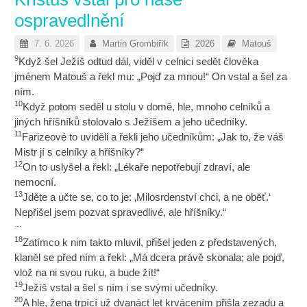
ospravedlnění
7. 6. 2026
Martin Grombiřík
2026
Matouš
9
Když šel Ježíš odtud dál, viděl v celnici sedět člověka
jménem Matouš a řekl mu: „Pojď za mnou!“ On vstal a šel za
ním.
10
Když potom seděl u stolu v domě, hle, mnoho celníků a
jiných hříšníků stolovalo s Ježíšem a jeho učedníky.
11
Farizeové to uviděli a řekli jeho učedníkům: „Jak to, že váš
Mistr jí s celníky a hříšníky?“
12
On to uslyšel a řekl: „Lékaře nepotřebují zdraví, ale
nemocní.
13
Jděte a učte se, co to je: ‚Milosrdenství chci, a ne oběť.‘
Nepřišel jsem pozvat spravedlivé, ale hříšníky.“
…
18
Zatímco k nim takto mluvil, přišel jeden z představených,
klaněl se před ním a řekl: „Má dcera právě skonala; ale pojď,
vlož na ni svou ruku, a bude žít!“
19
Ježíš vstal a šel s ním i se svými učedníky.
20
A hle, žena trpící už dvanáct let krvácením přišla zezadu a