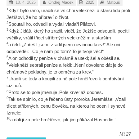
18. 4. 2025
Ondřej Macek
2025
Matouš
1
Když bylo ráno, uradili se všichni velekněží a starší lidu proti
Ježíšovi, že ho připraví o život.
2
Spoutali ho, odvedli a vydali vladaři Pilátovi.
3
Když Jidáš, který ho zradil, viděl, že Ježíše odsoudili, pocítil
výčitky, vrátil třicet stříbrných velekněžím a starším
4
a řekl: „Zhřešil jsem, zradil jsem nevinnou krev!“ Ale oni
odpověděli: „Co je nám po tom? To je tvoje věc!“
5
A on odhodil ty peníze v chrámě a utekl; šel a oběsil se.
6
Velekněží sebrali peníze a řekli: „Není dovoleno dát je do
chrámové pokladny, je to odměna za krev.“
7
Uradili se tedy a koupili za ně pole hrnčířovo k pohřbívání
cizinců.
8
Proto se to pole jmenuje ‚Pole krve‘ až dodnes.
9
Tak se splnilo, co je řečeno ústy proroka Jeremiáše: ‚Vzali
třicet stříbrných, cenu člověka, na kterou ho ocenili synové
Izraele;
10
a dali ji za pole hrnčířovo, jak jim přikázal Hospodin.‘
Mt 27