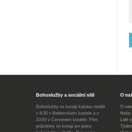
Bohoslužby a sociální sítě
O na
Bohoslužby se konají každou neděli
O nás
v 8:30 v Betlémském kostele a v
Naše 
10:00 v Červeném kostele. Přes
Lidé 
prázdniny se konají jen jedny
Týden