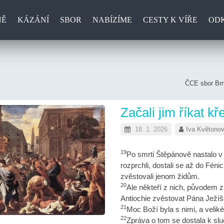
NĚ
KÁZÁNÍ
SBOR
NABÍZÍME
CESTY K VÍŘE
OD
ČCE sbor Brn
Začali jim říkat k
18. 1. 2026
Iva Květono
19
Po smrti Štěpánově nastalo v 
rozprchli, dostali se až do Féni
zvěstovali jenom židům.
20
Ale někteří z nich, původem 
Antiochie zvěstovat Pána Ježí
21
Moc Boží byla s nimi, a veliké
22
Zpráva o tom se dostala k slu