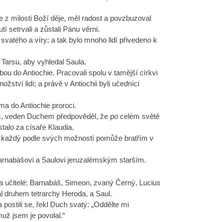
se z milosti Boží děje, měl radost a povzbuzoval
 setrvali a zůstali Pánu věrni.
svatého a víry; a tak bylo mnoho lidí přivedeno k
Tarsu, aby vyhledal Saula.
bou do Antiochie. Pracovali spolu v tamější církvi
žství lidí; a právě v Antiochii byli učedníci
ma do Antiochie proroci.
, veden Duchem předpověděl, že po celém světě
stalo za císaře Klaudia.
že každý podle svých možností pomůže bratřím v
o Barnabášovi a Saulovi jeruzalémským starším.
ci a učitelé: Barnabáš, Simeon, zvaný Černý, Lucius
 druhem tetrarchy Heroda, a Saul.
postili se, řekl Duch svatý: „Oddělte mi
už jsem je povolal.“