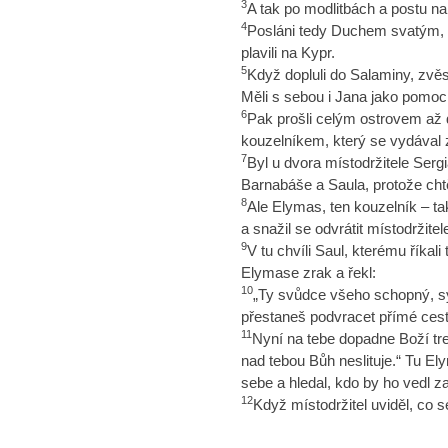
3
A tak po modlitbách a postu na ně
4
Posláni tedy Duchem svatým, o
plavili na Kypr.
5
Když dopluli do Salaminy, zvě
Měli s sebou i Jana jako pomoc
6
Pak prošli celým ostrovem až 
kouzelníkem, který se vydával z
7
Byl u dvora místodržitele Serg
Barnabáše a Saula, protože chtě
8
Ale Elymas, ten kouzelník – tak
a snažil se odvrátit místodržitel
9
V tu chvíli Saul, kterému říka
Elymase zrak a řekl:
10
„Ty svůdce všeho schopný, syn
přestaneš podvracet přímé ces
11
Nyní na tebe dopadne Boží tre
nad tebou Bůh neslituje.“ Tu El
sebe a hledal, kdo by ho vedl z
12
Když místodržitel uviděl, co s