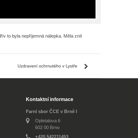
jdřív to byla nepříjemná nálepka. Měla znít
Uzdravení ochrnutého v Lystře
Kontaktní informace
Farní sbor ČCE v Brně I
Opletalova 6
602 00 Brno
+420 542211453