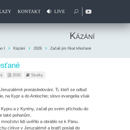
KAZY
KONTAKT
LIVE
Kázání
o I
Kázání
2026
Začali jim říkat křesťané
řesťané
vá
2026
Skutky
Jeruzalémě pronásledování. Ti, kteří se odtud
cie, na Kypr a do Antiochie; slovo evangelia však
z Kypru a z Kyrény, začali po svém příchodu do
še také pohanům.
 množství lidí uvěřilo a obrátilo se k Pánu.
chu církve v Jeruzalémě a bratří poslali do