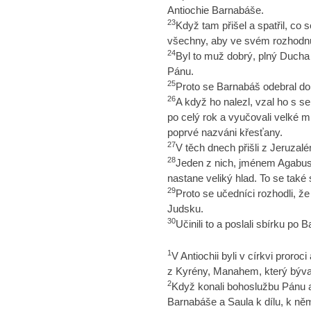
Antiochie Barnabáše.
23
Když tam přišel a spatřil, co 
všechny, aby ve svém rozhodnutí
24
Byl to muž dobrý, plný Ducha 
Pánu.
25
Proto se Barnabáš odebral do 
26
A když ho nalezl, vzal ho s se
po celý rok a vyučovali velké mno
poprvé nazváni křesťany.
27
V těch dnech přišli z Jeruzalé
28
Jeden z nich, jménem Agabus
nastane veliký hlad. To se také 
29
Proto se učedníci rozhodli, 
Judsku.
30
Učinili to a poslali sbírku p
1
V Antiochii byli v církvi proro
z Kyrény, Manahem, který býval
2
Když konali bohoslužbu Pánu a 
Barnabáše a Saula k dílu, k něm