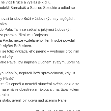
 vložili ruce a vyslali je k dílu.
dešli Barnabáš a Saul do Seleukie a odtud se
stovali tu slovo Boží v židovských synagógách.
níka.
do Páfu. Tam se setkali s jakýmsi židovským
a proroka; říkali mu Barjezus.
ia Paula, muže vzdělaného. Ten k sobě povolal
l slyšet Boží slovo.
 se totiž vykládá jeho jméno – vystoupil proti nim
e od víry.
li také Pavel, byl naplněn Duchem svatým, upřel na
u ďáblův, nepříteli Boží spravedlnosti, kdy už
ty Páně?
st: Oslepneš a neuzříš sluneční světlo, dokud se
ymase náhle obestřela mrákota a tma, tápal kolem
a ruku.
e stalo, uvěřil, pln údivu nad učením Páně.