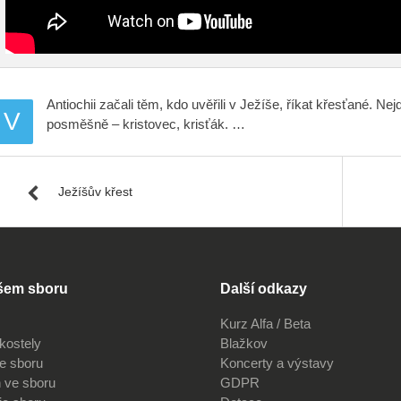
Antiochii začali těm, kdo uvěřili v Ježíše, říkat křesťané. Ne
V
posměšně – kristovec, krisťák. …
Ježíšův křest
šem sboru
Další odkazy
Kurz Alfa / Beta
kostely
Blažkov
ve sboru
Koncerty a výstavy
 ve sboru
GDPR