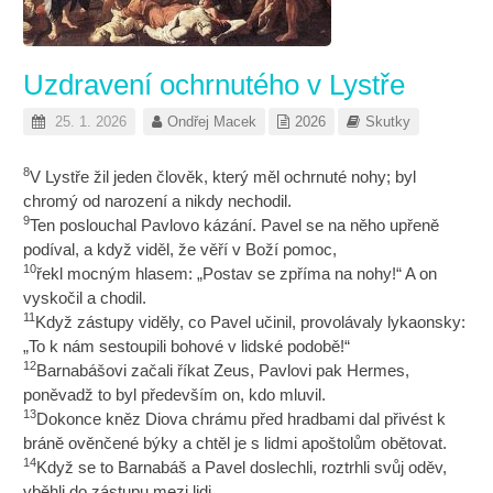
Uzdravení ochrnutého v Lystře
25. 1. 2026
Ondřej Macek
2026
Skutky
8
V Lystře žil jeden člověk, který měl ochrnuté nohy; byl
chromý od narození a nikdy nechodil.
9
Ten poslouchal Pavlovo kázání. Pavel se na něho upřeně
podíval, a když viděl, že věří v Boží pomoc,
10
řekl mocným hlasem: „Postav se zpříma na nohy!“ A on
vyskočil a chodil.
11
Když zástupy viděly, co Pavel učinil, provolávaly lykaonsky:
„To k nám sestoupili bohové v lidské podobě!“
12
Barnabášovi začali říkat Zeus, Pavlovi pak Hermes,
poněvadž to byl především on, kdo mluvil.
13
Dokonce kněz Diova chrámu před hradbami dal přivést k
bráně ověnčené býky a chtěl je s lidmi apoštolům obětovat.
14
Když se to Barnabáš a Pavel doslechli, roztrhli svůj oděv,
vběhli do zástupu mezi lidi