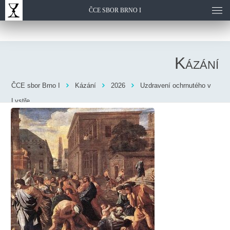
ČCE SBOR BRNO I
Kázání
ČCE sbor Brno I
Kázání
2026
Uzdravení ochrnutého v
Lystře