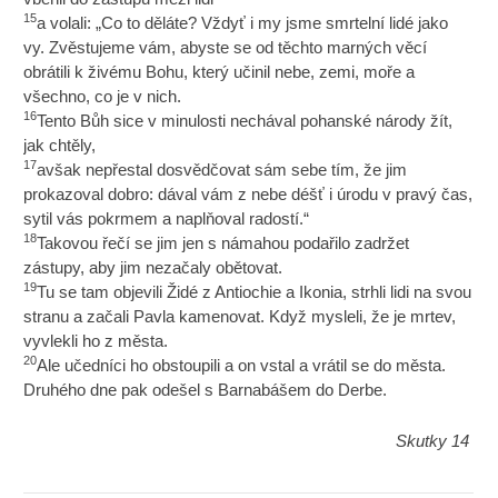
15
a volali: „Co to děláte? Vždyť i my jsme smrtelní lidé jako
vy. Zvěstujeme vám, abyste se od těchto marných věcí
obrátili k živému Bohu, který učinil nebe, zemi, moře a
všechno, co je v nich.
16
Tento Bůh sice v minulosti nechával pohanské národy žít,
jak chtěly,
17
avšak nepřestal dosvědčovat sám sebe tím, že jim
prokazoval dobro: dával vám z nebe déšť i úrodu v pravý čas,
sytil vás pokrmem a naplňoval radostí.“
18
Takovou řečí se jim jen s námahou podařilo zadržet
zástupy, aby jim nezačaly obětovat.
19
Tu se tam objevili Židé z Antiochie a Ikonia, strhli lidi na svou
stranu a začali Pavla kamenovat. Když mysleli, že je mrtev,
vyvlekli ho z města.
20
Ale učedníci ho obstoupili a on vstal a vrátil se do města.
Druhého dne pak odešel s Barnabášem do Derbe.
Skutky 14