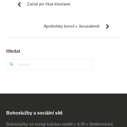
Začali jim říkat křesťané
Apoštolský koncil v Jeruzalémě
Hledat
Bohoslužby a sociální sítě
Bohoslužby se konají každou neděli v 8:30 v Betlémském