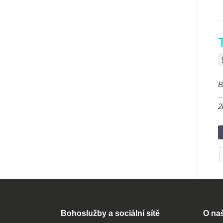
B
…
2
Bohoslužby a sociální sítě
O na