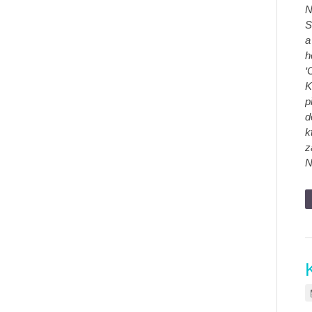
N
S
a
h
‘
K
p
d
k
z
N