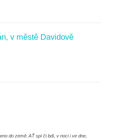
Pán, v městě Davidově
no do země. AŤ spí či bdí, v noci i ve dne,