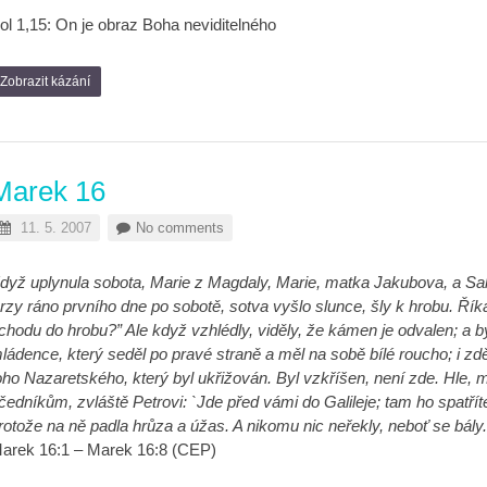
ol 1,15: On je obraz Boha neviditelného
Zobrazit kázání
Marek 16
11. 5. 2007
No comments
dyž uplynula sobota, Marie z Magdaly, Marie, matka Jakubova, a Sa
rzy ráno prvního dne po sobotě, sotva vyšlo slunce, šly k hrobu. Ří
chodu do hrobu?” Ale když vzhlédly, viděly, že kámen je odvalen; a by
ládence, který seděl po pravé straně a měl na sobě bílé roucho; i zdě
oho Nazaretského, který byl ukřižován. Byl vzkříšen, není zde. Hle, mí
čedníkům, zvláště Petrovi: `Jde před vámi do Galileje; tam ho spatříte
rotože na ně padla hrůza a úžas. A nikomu nic neřekly, neboť se bály.
arek 16:1 – Marek 16:8 (CEP)