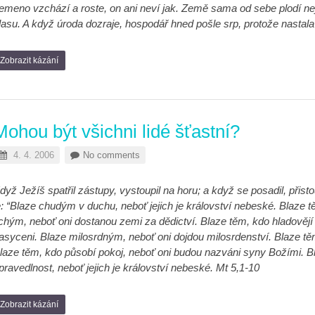
emeno vzchází a roste, on ani neví jak. Země sama od sebe plodí nejp
lasu. A když úroda dozraje, hospodář hned pošle srp, protože nastala
Zobrazit kázání
Mohou být všichni lidé šťastní?
4. 4. 2006
No comments
dyž Ježíš spatřil zástupy, vystoupil na horu; a když se posadil, přisto
e: “Blaze chudým v duchu, neboť jejich je království nebeské. Blaze 
ichým, neboť oni dostanou zemi za dědictví. Blaze těm, kdo hladovějí 
asyceni. Blaze milosrdným, neboť oni dojdou milosrdenství. Blaze těm
laze těm, kdo působí pokoj, neboť oni budou nazváni syny Božími. B
pravedlnost, neboť jejich je království nebeské. Mt 5,1-10
Zobrazit kázání