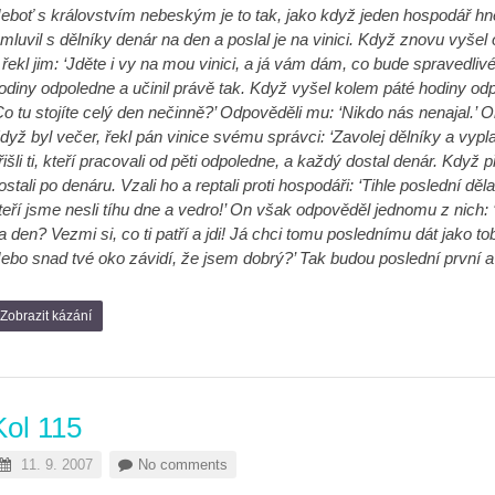
eboť s královstvím nebeským je to tak, jako když jeden hospodář hne
mluvil s dělníky denár na den a poslal je na vinici. Když znovu vyšel o 
 řekl jim: ‘Jděte i vy na mou vinici, a já vám dám, co bude spravedlivé
odiny odpoledne a učinil právě tak. Když vyšel kolem páté hodiny odpol
Co tu stojíte celý den nečinně?’ Odpověděli mu: ‘Nikdo nás nenajal.’ On
dyž byl večer, řekl pán vinice svému správci: ‘Zavolej dělníky a vypl
řišli ti, kteří pracovali od pěti odpoledne, a každý dostal denár. Když při
ostali po denáru. Vzali ho a reptali proti hospodáři: ‘Tihle poslední děl
teří jsme nesli tíhu dne a vedro!’ On však odpověděl jednomu z nich: ‘
a den? Vezmi si, co ti patří a jdi! Já chci tomu poslednímu dát jako
ebo snad tvé oko závidí, že jsem dobrý?’ Tak budou poslední první a 
Zobrazit kázání
Kol 115
11. 9. 2007
No comments