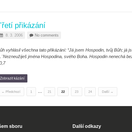
Třetí přikázání
8. 3. 2006
No comments
ůh vyhlásil všechna tato přikázání: “Já jsem Hospodin, tvůj Bůh; já 
¨Nezneužiješ jména Hospodina, svého Boha. Hospodin nenechá bez t
0,7
Zobrazit kázání
…
← Předchozí
1
21
22
23
24
Další →
šem sboru
Další odkazy