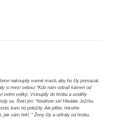
lome nakoupily vonné masti, aby ho šly pomazat.
kaly si mezi sebou: “Kdo nám odvalí kámen od
l velmi veliký. Vstoupily do hrobu a uviděly
sily se. Řekl jim: “Neděste se! Hledáte Ježíše,
sto, kam ho položily. Ale jděte, řekněte
, jak vám řekl.´” Ženy šly a utíkaly od hrobu,