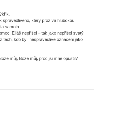
ýkřik.
k spravedlivého, který prožívá hlubokou
 ta samota.
omoc. Eliáš nepřišel – tak jako nepřišel svatý
 z těch, kdo byli nespravedlivě označeni jako
– Bože můj, Bože můj, proč jsi mne opustil?