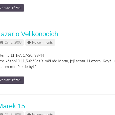
Zobrazit kázání
Lazar o Velikonocích
27. 3. 2008
No comments
tení J 11,1-7; 17-26; 38-44
ext kázání J 11,5-6: “Ježíš měl rád Martu, její sestru i Lazara. Když 
a tom místě, kde byl.”
Zobrazit kázání
Marek 15
22. 3. 2008
No comments