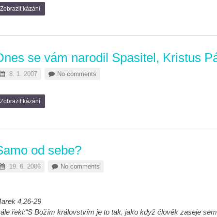
Zobrazit kázání
Dnes se vám narodil Spasitel, Kristus 
8. 1. 2007
No comments
Zobrazit kázání
Samo od sebe?
19. 6. 2006
No comments
arek 4,26-29
ále řekl:“S Božím královstvím je to tak, jako když člověk zaseje seme