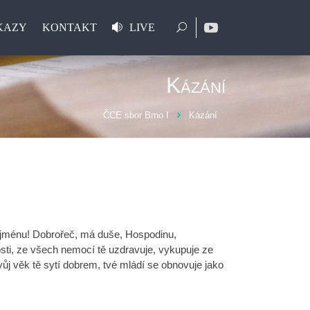
KAZY
KONTAKT
LIVE
Kázání
ČCE sbor Brno I
Kázání
 jménu! Dobrořeč, má duše, Hospodinu,
sti, ze všech nemocí tě uzdravuje, vykupuje ze
vůj věk tě sytí dobrem, tvé mládí se obnovuje jako