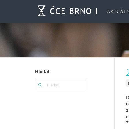
AKTUÁL
Hledat
D
n
z
m
Ž