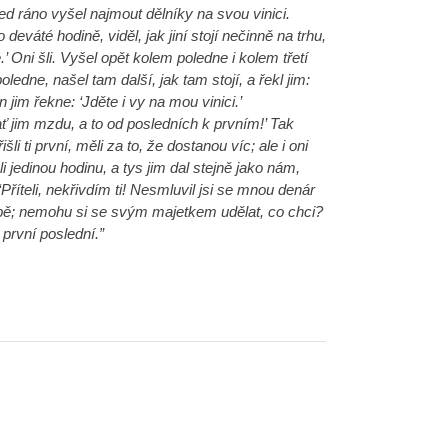
d ráno vyšel najmout dělníky na svou vinici.
deváté hodině, viděl, jak jiní stojí nečinně na trhu,
.’ Oni šli. Vyšel opět kolem poledne i kolem třetí
edne, našel tam další, jak tam stojí, a řekl jim:
 jim řekne: ‘Jděte i vy na mou vinici.’
ať jim mzdu, a to od posledních k prvním!’ Tak
šli ti první, měli za to, že dostanou víc; ale i oni
ali jedinou hodinu, a tys jim dal stejně jako nám,
Příteli, nekřivdím ti! Nesmluvil jsi se mnou denár
 tobě; nemohu si se svým majetkem udělat, co chci?
první poslední.”