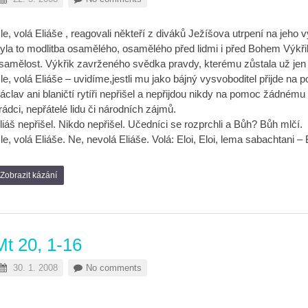
le, volá Eliáše , reagovali někteří z diváků Ježíšova utrpení na jeho v
yla to modlitba osamělého, osamělého před lidmi i před Bohem Výkři
samělost. Výkřik zavrženého svědka pravdy, kterému zůstala už jen
le, volá Eliáše – uvidíme,jestli mu jako bájný vysvoboditel přijde na p
áclav ani blaničtí rytíři nepřišel a nepřijdou nikdy na pomoc žádnému
rádci, nepřátelé lidu či národních zájmů.
liáš nepřišel. Nikdo nepřišel. Učedníci se rozprchli a Bůh? Bůh mlčí.
le, volá Eliáše. Ne, nevolá Eliáše. Volá: Eloi, Eloi, lema sabachtani 
Zobrazit kázání
Mt 20, 1-16
30. 1. 2008
No comments