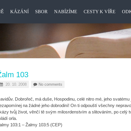
NĚ
KÁZÁNÍ
SBOR
NABÍZÍME
CESTY K VÍŘE
OD
Žalm 103
20. 10. 2008
No comments
avidův. Dobrořeč, má duše, Hospodinu, celé nitro mé, jeho svatému
ezapomínej na žádné jeho dobrodiní! On ti odpouští všechny nepravo
kázy tvůj život, věnčí tě svým milosrdenstvím a slitováním, po celý t
ládí orla.
almy 103:1 – Žalmy 103:5 (CEP)