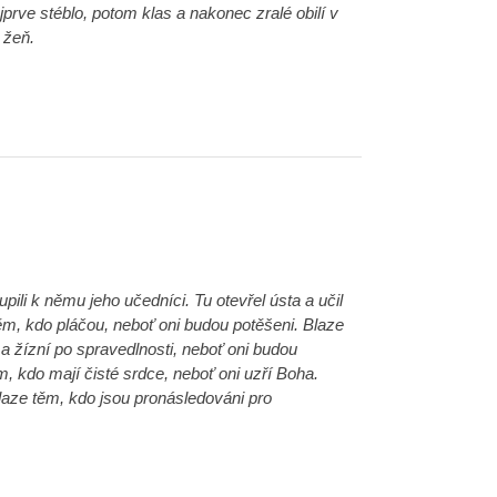
rve stéblo, potom klas a nakonec zralé obilí v
 žeň.
upili k němu jeho učedníci. Tu otevřel ústa a učil
těm, kdo pláčou, neboť oni budou potěšeni. Blaze
a žízní po spravedlnosti, neboť oni budou
, kdo mají čisté srdce, neboť oni uzří Boha.
laze těm, kdo jsou pronásledováni pro