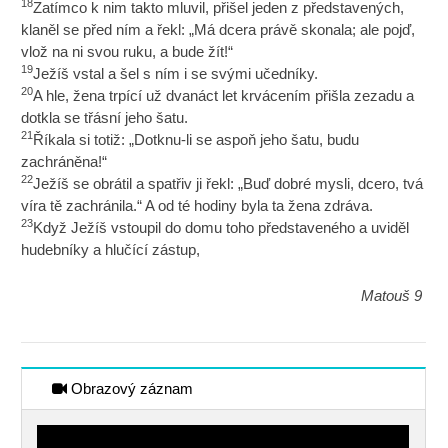
18
Zatímco k nim takto mluvil, přišel jeden z představených,
klaněl se před ním a řekl: „Má dcera právě skonala; ale pojď,
vlož na ni svou ruku, a bude žít!“
19
Ježíš vstal a šel s ním i se svými učedníky.
20
A hle, žena trpící už dvanáct let krvácením přišla zezadu a
dotkla se třásní jeho šatu.
21
Říkala si totiž: „Dotknu-li se aspoň jeho šatu, budu
zachráněna!“
22
Ježíš se obrátil a spatřiv ji řekl: „Buď dobré mysli, dcero, tvá
víra tě zachránila.“ A od té hodiny byla ta žena zdráva.
23
Když Ježíš vstoupil do domu toho představeného a uviděl
hudebníky a hlučící zástup,
Matouš 9
Obrazový záznam