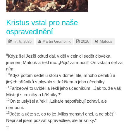
Kristus vstal pro naše
ospravedlnění
7. 6. 2026
Martin Grombiřík
2026
Matouš
9
Když šel Ježíš odtud dál, viděl v celnici sedět člověka
jménem Matouš a řekl mu: „Pojď za mnou!“ On vstal a šel za
ním.
10
Když potom seděl u stolu v domě, hle, mnoho celníků a
jiných hříšníků stolovalo s Ježíšem a jeho učedníky.
11
Farizeové to uviděli a řekli jeho učedníkům: „Jak to, že váš
Mistr jí s celníky a hříšníky?“
12
On to uslyšel a řekl: „Lékaře nepotřebují zdraví, ale
nemocní.
13
Jděte a učte se, co to je: ‚Milosrdenství chci, a ne oběť.‘
Nepřišel jsem pozvat spravedlivé, ale hříšníky.“
…