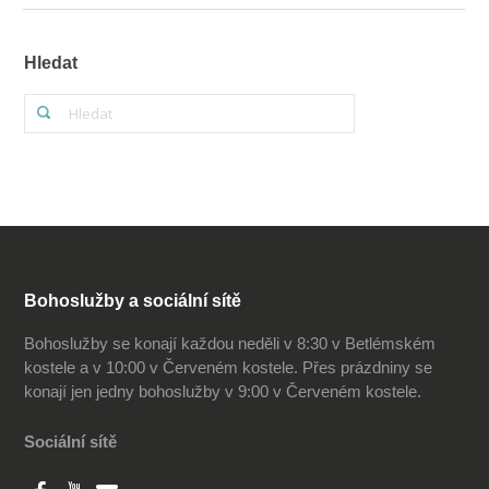
Hledat
Bohoslužby a sociální sítě
Bohoslužby se konají každou neděli v 8:30 v Betlémském
kostele a v 10:00 v Červeném kostele. Přes prázdniny se
konají jen jedny bohoslužby v 9:00 v Červeném kostele.
Sociální sítě