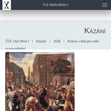
ČCE SBOR BRNO I
Kázání
ČCE sbor Brno I
Kázání
2026
Kristus vstal pro naše
ospravedlnění